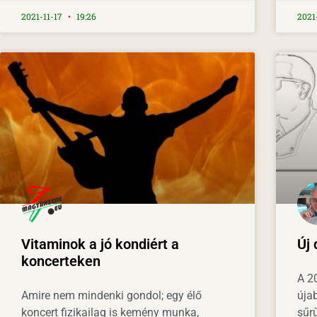
2021-11-17
19:26
2021
Vitaminok a jó kondiért a
Új 
koncerteken
A 2
Amire nem mindenki gondol; egy élő
úja
koncert fizikailag is kemény munka,
sűr