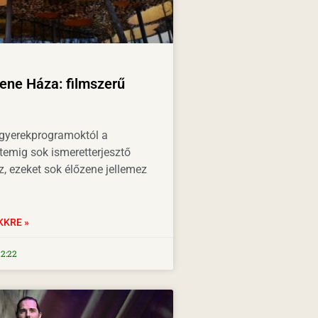
ene Háza: filmszerű
gyerekprogramoktól a
emig sok ismeretterjesztő
, ezeket sok élőzene jellemez
KKRE »
2:22