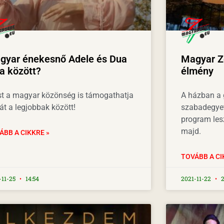
gyar énekesnő Adele és Dua
Magyar Z
a között?
élmény
t a magyar közönség is támogathatja
A házban a 
át a legjobbak között!
szabadegyet
program lesz
majd.
ÁBB A CIKKRE »
TOVÁBB A CI
-11-25
14:54
2021-11-22
2