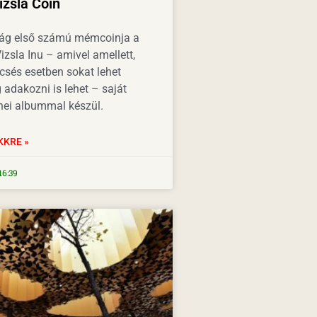
zsla Coin
ág első számú mémcoinja a
zsla Inu – amivel amellett,
csés esetben sokat lehet
 adakozni is lehet – saját
nei albummal készül.
KKRE »
16:39