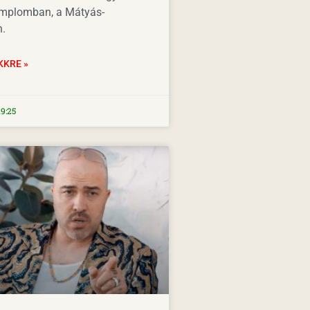
emplomban, a Mátyás-
.
KKRE »
9:25