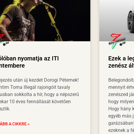
ólóban nyomatja az ITI
Ezek a le
ontembere
zenész ál
ejezés után új kezdet Dorogi Péternek!
Belegondolt
ntim Torna Illegál rajongóit tavaly
mennyit érh
usban sokkolta a hír, hogy a népszerű
zenészed já
ekar 10 éves fennállását követően
hogy milyen 
szlik.
Hogy hány k
egyéb más j
garázsában?
ÁBB A CIKKRE »
ezeknek a f