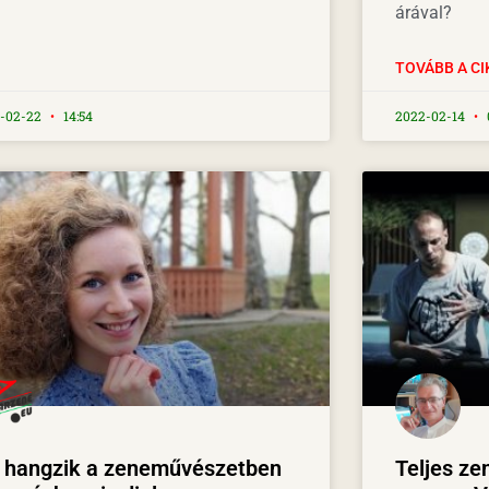
árával?
TOVÁBB A CI
-02-22
14:54
2022-02-14
l hangzik a zeneművészetben
Teljes ze