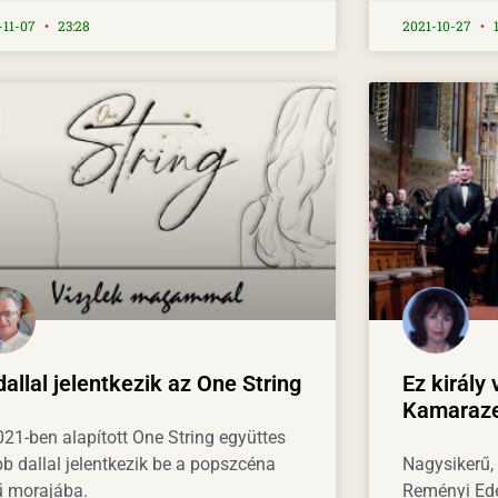
-11-07
23:28
2021-10-27
1
dallal jelentkezik az One String
Ez király
Kamaraz
021-ben alapított One String együttes
bb dallal jelentkezik be a popszcéna
Nagysikerű, 
ű morajába.
Reményi Ed