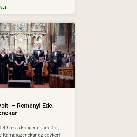
9:11
 volt! – Reményi Ede
enekar
teltházas koncertet adott a
e Kamarazenekar az egykori