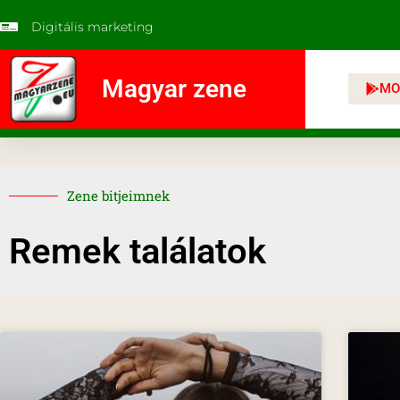
Digitális marketing
Magyar zene
MO
Zene bitjeimnek
Remek találatok