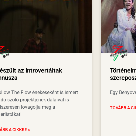
észült az introvertáltak
Történelm
mnusza
szerepos
ollow The Flow énekeseként is ismert
Egy Benyovs
dó szóló projektjének dalaival is
dszeresen lovagolja meg a
TOVÁBB A CI
erlistákat!
ÁBB A CIKKRE »