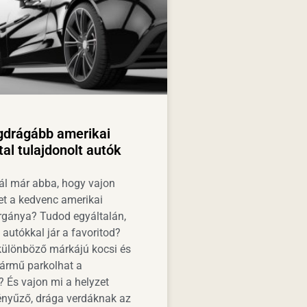
gdrágább amerikai
tal tulajdonolt autók
ál már abba, hogy vajon
et a kedvenc amerikai
rgánya? Tudod egyáltalán,
autókkal jár a favoritod?
ülönböző márkájú kocsi és
ármű parkolhat a
 És vajon mi a helyzet
ényűző, drága verdáknak az