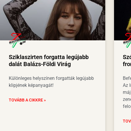
Sziklaszirten forgatta legújabb
Sz
dalát Balázs-Földi Virág
fr
Különleges helyszínen forgatták legújabb
Bef
klipjének képanyagát!
Az I
máj
zen
TOVÁBB A CIKKRE »
felo
TOV