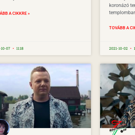
koronázó t
templomban
ÁBB A CIKKRE »
TOVÁBB A CI
-10-07
11:18
2021-10-02
1