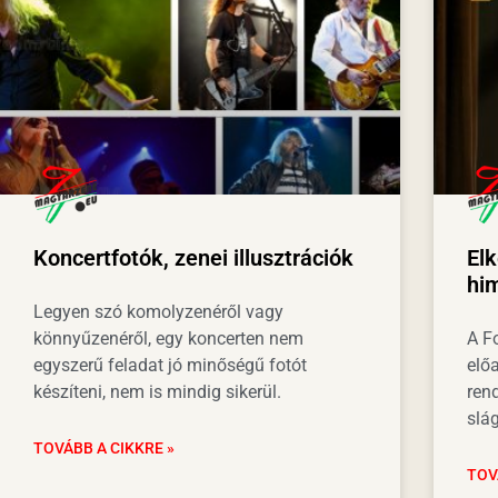
Koncertfotók, zenei illusztrációk
Elk
hi
Legyen szó komolyzenéről vagy
könnyűzenéről, egy koncerten nem
A F
egyszerű feladat jó minőségű fotót
előa
készíteni, nem is mindig sikerül.
ren
slág
TOVÁBB A CIKKRE »
TOV