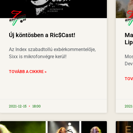
Új köntösben a Ric$Cast!
Ma
Lip
Az Index szabadtollú exbérkommentelője,
Sixx is mikrofonvégre kerül!
Mos
Dev
TOVÁBB A CIKKRE »
TOV
2021-12-15
18:00
2021