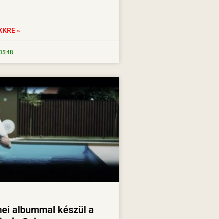
KKRE »
05:48
nei albummal készül a