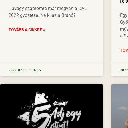
is 
…avagy számomra már megvan a DAL
2022 győztese. Na ki az a Brúnó?
Egy
Győ
műv
TOVÁBB A CIKKRE »
a S
TOV
2022-02-03
07:16
2022