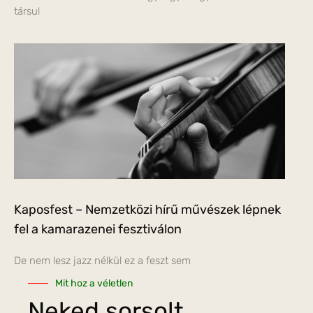
társul
Kaposfest – Nemzetközi hírű művészek lépnek
fel a kamarazenei fesztiválon
De nem lesz jazz nélkül ez a feszt sem
Mit hoz a véletlen
Neked sorsolt