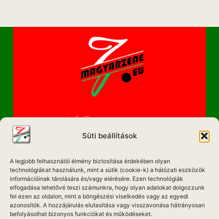
info@magyarzene.eu
Süti beállítások
A legjobb felhasználói élmény biztosítása érdekében olyan
IMPRESSZUM
technológiákat használunk, mint a sütik (cookie-k) a hálózati eszközök
információinak tárolására és/vagy elérésére. Ezen technológiák
ETIKAI KÓDEX
elfogadása lehetővé teszi számunkra, hogy olyan adatokat dolgozzunk
fel ezen az oldalon, mint a böngészési viselkedés vagy az egyedi
MÉDIA AJÁNLAT
azonosítók. A hozzájárulás elutasítása vagy visszavonása hátrányosan
befolyásolhat bizonyos funkciókat és működéseket.
ADATKEZELÉSI NYILATKOZAT