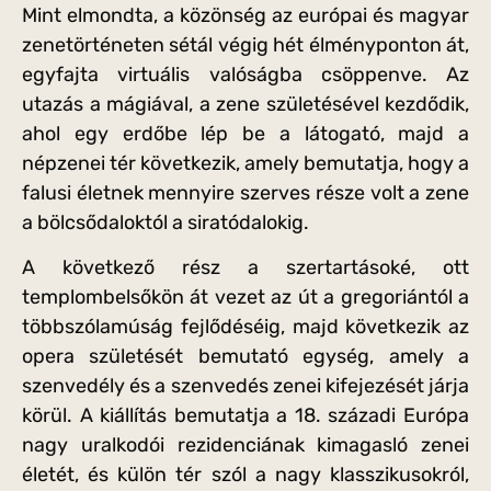
Mint elmondta, a közönség az európai és magyar
zenetörténeten sétál végig hét élményponton át,
egyfajta virtuális valóságba csöppenve. Az
utazás a mágiával, a zene születésével kezdődik,
ahol egy erdőbe lép be a látogató, majd a
népzenei tér következik, amely bemutatja, hogy a
falusi életnek mennyire szerves része volt a zene
a bölcsődaloktól a siratódalokig.
A következő rész a szertartásoké, ott
templombelsőkön át vezet az út a gregoriántól a
többszólamúság fejlődéséig, majd következik az
opera születését bemutató egység, amely a
szenvedély és a szenvedés zenei kifejezését járja
körül. A kiállítás bemutatja a 18. századi Európa
nagy uralkodói rezidenciának kimagasló zenei
életét, és külön tér szól a nagy klasszikusokról,