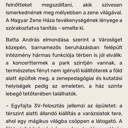
felnőtteket megszólítani, akik szívesen
ismerkednének meg mélyebben a zene világával.
A Magyar Zene Háza tevékenységének lényege a
szórakoztatva tanítás – emelte ki.
Batta András elmondása szerint a Városliget
közepén, barnamezős beruházásban felépült
intézmény hármas funkciója térben is jól elválik:
a koncerttermek a park szintjén vannak, a
természetes fényt nem igénylő kiállítóterek a föld
alatt épültek meg, a zenepedagógiai és kutatási
helyiségek pedig az emeleten, a ház szinte
lebegő tetőterében találhatók.
– Egyfajta 3V-felosztás jellemzi az épületet: a
térszint alatti állandó kiállítás a varázslatok tere,
ahol egy mágikus világba csöppen a látogató. A