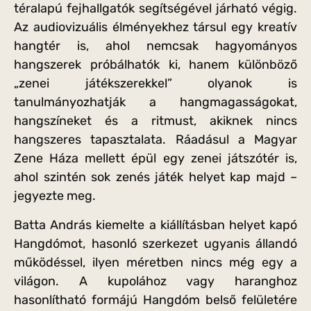
téralapú fejhallgatók segítségével járható végig.
Az audiovizuális élményekhez társul egy kreatív
hangtér is, ahol nemcsak hagyományos
hangszerek próbálhatók ki, hanem különböző
„zenei játékszerekkel” olyanok is
tanulmányozhatják a hangmagasságokat,
hangszíneket és a ritmust, akiknek nincs
hangszeres tapasztalata. Ráadásul a Magyar
Zene Háza mellett épül egy zenei játszótér is,
ahol szintén sok zenés játék helyet kap majd –
jegyezte meg.
Batta András kiemelte a kiállításban helyet kapó
Hangdómot, hasonló szerkezet ugyanis állandó
működéssel, ilyen méretben nincs még egy a
világon. A kupolához vagy haranghoz
hasonlítható formájú Hangdóm belső felületére