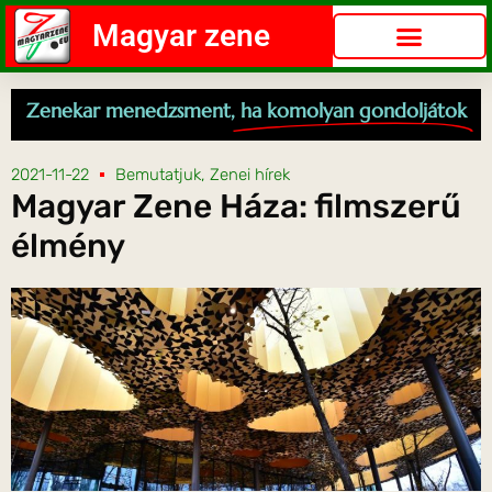
Magyar zene
Zenekar menedzsment,
ha komolyan gondoljátok
2021-11-22
Bemutatjuk
,
Zenei hírek
Magyar Zene Háza: filmszerű
élmény