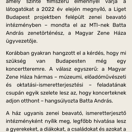
amely szinte filmszerű élménnyel várja a
látogatókat a 2022 év elején megnyíló, a Liget
Budapest projektben felépült zenei beavató
intézményben – mondta el az MTI-nek Batta
András zenetörténész, a Magyar Zene Háza
ügyvezetője.
Korábban gyakran hangzott el a kérdés, hogy mi
szükség van Budapesten még egy
koncertteremre. A válasz egyszerű: a Magyar
Zene Háza hármas – múzeumi, előadóművészeti
és oktatási-ismeretterjesztési – feladatának
csupán egyik szelete lesz az, hogy koncerteknek
adjon otthont – hangsúlyozta Batta András.
A ház ugyanis zenei beavató, ismeretterjesztő
intézményként nyílik meg, legfőbb hivatása lesz
a gyerekeket, a diákokat, a családokat és azokat a