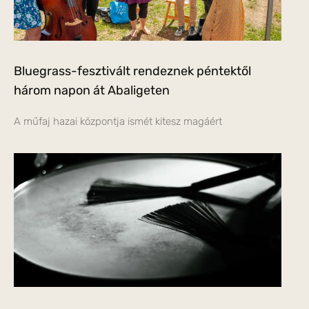
Bluegrass-fesztivált rendeznek péntektől
három napon át Abaligeten
A műfaj hazai központja ismét kitesz magáért