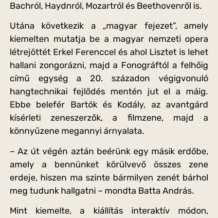
Bachról, Haydnról, Mozartról és Beethovenről is.
Utána következik a „magyar fejezet”, amely
kiemelten mutatja be a magyar nemzeti opera
létrejöttét Erkel Ferenccel és ahol Lisztet is lehet
hallani zongorázni, majd a Fonográftól a felhőig
című egység a 20. századon végigvonuló
hangtechnikai fejlődés mentén jut el a máig.
Ebbe belefér Bartók és Kodály, az avantgárd
kísérleti zeneszerzők, a filmzene, majd a
könnyűzene megannyi árnyalata.
– Az út végén aztán beérünk egy másik erdőbe,
amely a bennünket körülvevő összes zene
erdeje, hiszen ma szinte bármilyen zenét bárhol
meg tudunk hallgatni – mondta Batta András.
Mint kiemelte, a kiállítás interaktív módon,