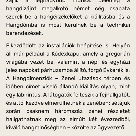
zajlik a legnagyobb munka. Jelenleg a
hangdizájnt megalkotó német cég csapata
szereli be a hangérzékelőket a kiállításba és a
Hangdómba is most kerülnek be a technikai
berendezések.
Elkezdődött az installációk beépítése is. Helyén
áll már például a Kódexkapu, amely a gregorián
világába vezet be, valamint a népi és egyházi
jeles napokat párhuzamba állító, forgó Évkerék is.
A Hangdimenziók – Zenei utazások térben és
időben címet viselő állandó kiállítás olyan, mint
egy labirintus. A látogatók felteszik a fejhallgatót,
és attól kezdve elmerülhetnek a zenében: sétájuk
során csaknem háromszáz zenei részletet
hallgathatnak meg az elmúlt két évezredből,
kiváló hangminőségben – közölte az ügyvezető.