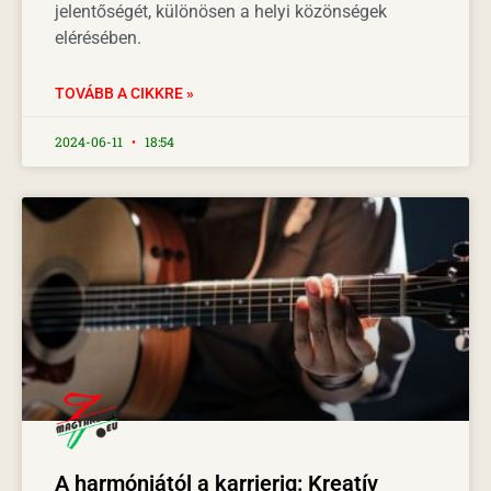
jelentőségét, különösen a helyi közönségek
elérésében.
TOVÁBB A CIKKRE »
2024-06-11
18:54
A harmóniától a karrierig: Kreatív