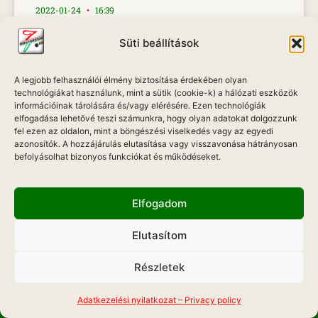
2022-01-24
16:39
Süti beállítások
A legjobb felhasználói élmény biztosítása érdekében olyan
technológiákat használunk, mint a sütik (cookie-k) a hálózati eszközök
információinak tárolására és/vagy elérésére. Ezen technológiák
elfogadása lehetővé teszi számunkra, hogy olyan adatokat dolgozzunk
fel ezen az oldalon, mint a böngészési viselkedés vagy az egyedi
azonosítók. A hozzájárulás elutasítása vagy visszavonása hátrányosan
befolyásolhat bizonyos funkciókat és működéseket.
Elfogadom
Koncertfotók, zenei illusztrációk
Elutasítom
Legyen szó komolyzenéről vagy könnyűzenéről,
Részletek
egy koncerten nem egyszerű feladat jó minőségű
MOBIL APP
fotót készíteni, nem is mindig sikerül.
Adatkezelési nyilatkozat – Privacy policy