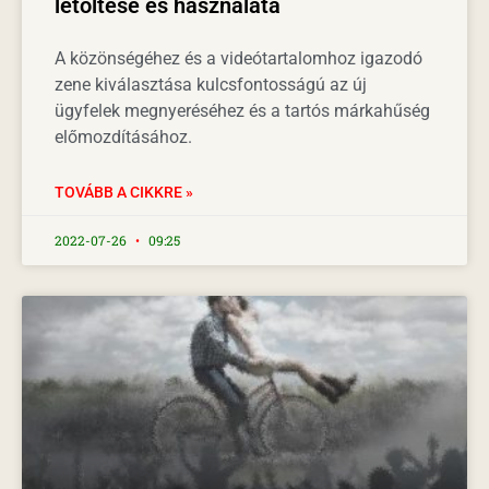
letöltése és használata
A közönségéhez és a videótartalomhoz igazodó
zene kiválasztása kulcsfontosságú az új
ügyfelek megnyeréséhez és a tartós márkahűség
előmozdításához.
TOVÁBB A CIKKRE »
2022-07-26
09:25