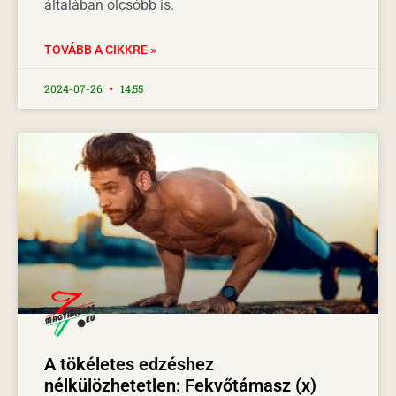
általában olcsóbb is.
TOVÁBB A CIKKRE »
2024-07-26
14:55
A tökéletes edzéshez
nélkülözhetetlen: Fekvőtámasz (x)