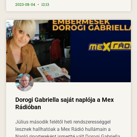
2023-08-04
12:13
Dorogi Gabriella saját naplója a Mex
Rádióban
Július második felétől heti rendszerességgel
lesznek hallhatóak a Mex Rádió hullámain a
Napló riportereként ismertté vált Dorogi Gabriella