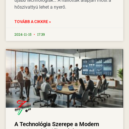
újabb technológiák… A hallottak alapján most a
hőszivattyú lehet a nyerő.
TOVÁBB A CIKKRE »
2024-11-15
17:39
A Technológia Szerepe a Modern