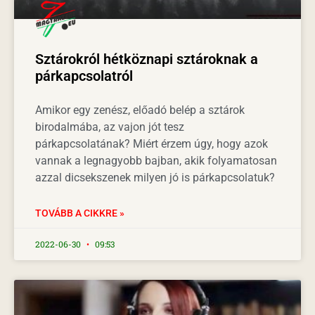
Sztárokról hétköznapi sztároknak a
párkapcsolatról
Amikor egy zenész, előadó belép a sztárok
birodalmába, az vajon jót tesz
párkapcsolatának? Miért érzem úgy, hogy azok
vannak a legnagyobb bajban, akik folyamatosan
azzal dicsekszenek milyen jó is párkapcsolatuk?
TOVÁBB A CIKKRE »
2022-06-30
09:53