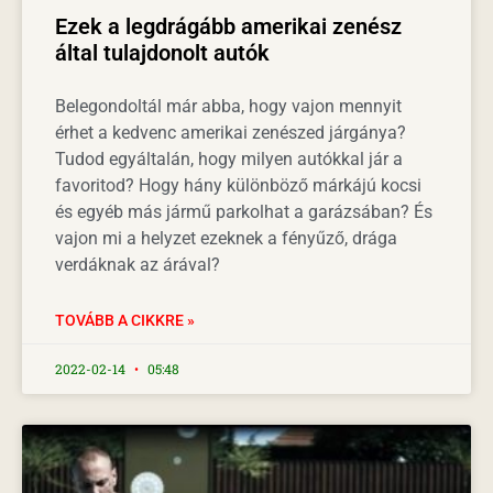
Ezek a legdrágább amerikai zenész
által tulajdonolt autók
Belegondoltál már abba, hogy vajon mennyit
érhet a kedvenc amerikai zenészed járgánya?
Tudod egyáltalán, hogy milyen autókkal jár a
favoritod? Hogy hány különböző márkájú kocsi
és egyéb más jármű parkolhat a garázsában? És
vajon mi a helyzet ezeknek a fényűző, drága
verdáknak az árával?
TOVÁBB A CIKKRE »
2022-02-14
05:48