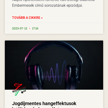
Embermesék című sorozatának epizódjai.
TOVÁBB A CIKKRE »
2023-07-12
17:16
Jogdíjmentes hangeffektusok