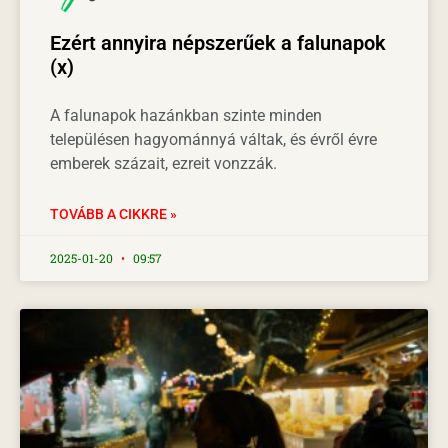
Ezért annyira népszerűek a falunapok
(x)
A falunapok hazánkban szinte minden
településen hagyománnyá váltak, és évről évre
emberek százait, ezreit vonzzák.
TOVÁBB A CIKKRE »
2025-01-20
09:57