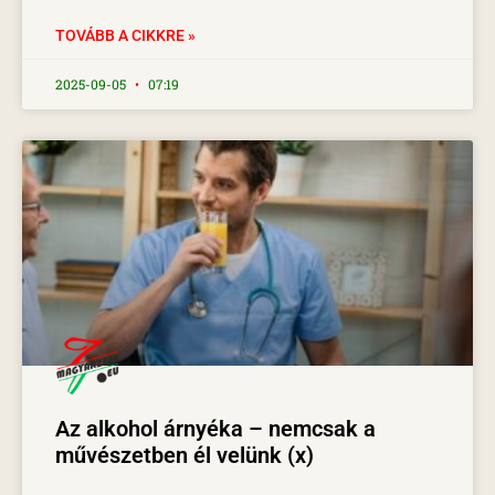
TOVÁBB A CIKKRE »
2025-09-05
07:19
Az alkohol árnyéka – nemcsak a
művészetben él velünk (x)