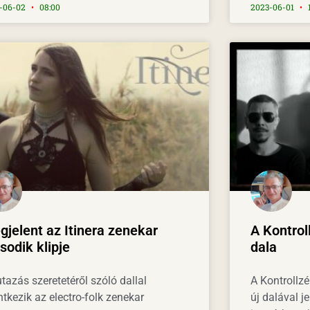
-06-02
08:00
2023-06-01
1
jelent az Itinera zenekar
A Kontrol
odik klipje
dala
tazás szeretetéről szóló dallal
A Kontrollz
ntkezik az electro-folk zenekar
új dalával je