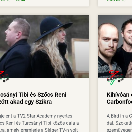
csányi Tibi és Szőcs Reni
Kihívóan 
ött akad egy Szikra
Carbonfoo
jelent a TV2 Star Academy nyertes
A Bird in a 
cs Reni és Turcsányi Tibi közös dala a
dal. Szokat
ra, amely premierje a Sláger TV-n volt
szemüvegen k