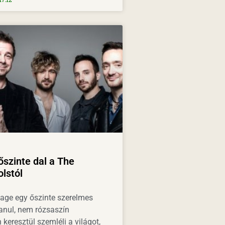
őszinte dal a The
lstól
Cage egy őszinte szerelmes
lanul, nem rózsaszín
eresztül szemléli a világot,