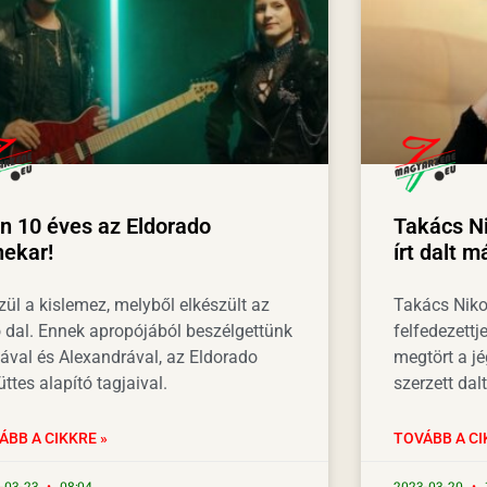
n 10 éves az Eldorado
Takács Ni
nekar!
írt dalt 
zül a kislemez, melyből elkészült az
Takács Niko
ő dal. Ennek apropójából beszélgettünk
felfedezettj
lával és Alexandrával, az Eldorado
megtört a j
ttes alapító tagjaival.
szerzett dalt
ÁBB A CIKKRE »
TOVÁBB A CI
-03-23
08:04
2023-03-20