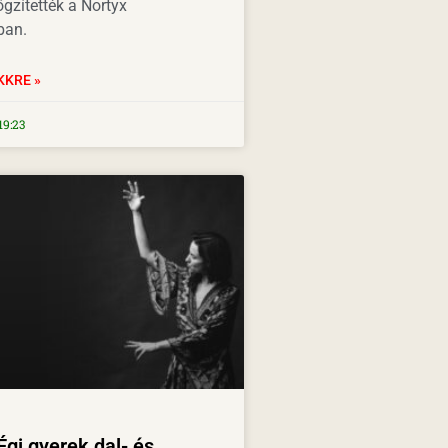
gzítették a Nortyx
ban.
KKRE »
19:23
Égi gyerek dal- és