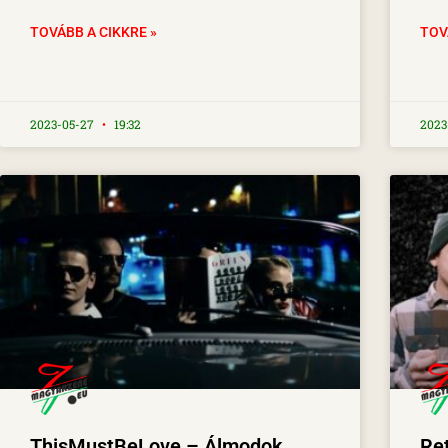
TOVÁBB A CIKKRE »
TOV
2023-05-27
19:32
2023
ThisMustBeLove – Álmodok
Ret