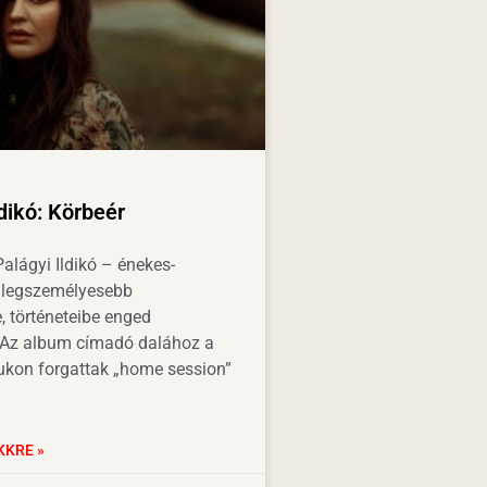
ldikó: Körbeér
alágyi Ildikó – énekes-
 legszemélyesebb
, történeteibe enged
. Az album címadó dalához a
zukon forgattak „home session”
KKRE »