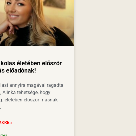
kolas életében először
más előadónak!
last annyira magával ragadta
e, Alinka tehetsége, hogy
ég: életében először másnak
.
KKRE »
17:12