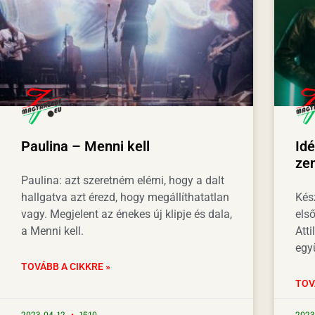
Paulina – Menni kell
Idé
ze
Paulina: azt szeretném elérni, hogy a dalt
hallgatva azt érezd, hogy megállíthatatlan
Kés
vagy. Megjelent az énekes új klipje és dala,
els
a Menni kell.
Atti
együ
TOVÁBB A CIKKRE »
TOV
2023-04-12
15:10
2023