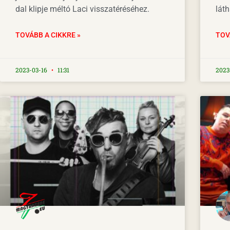
dal klipje méltó Laci visszatéréséhez.
láth
TOVÁBB A CIKKRE »
TOV
2023-03-16
11:31
2023