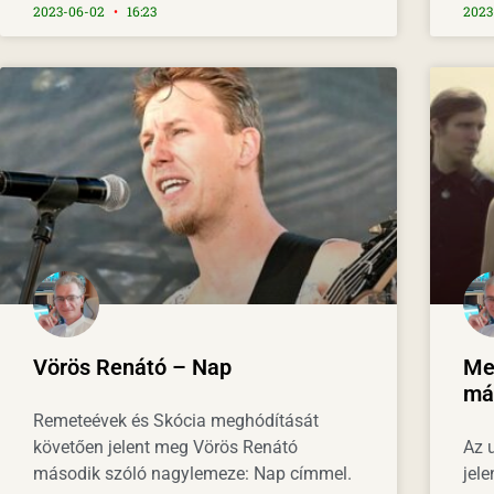
2023-06-02
16:23
2023
Vörös Renátó – Nap
Meg
más
Remeteévek és Skócia meghódítását
követően jelent meg Vörös Renátó
Az u
második szóló nagylemeze: Nap címmel.
jele