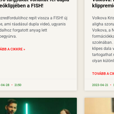
eóklipjében a FISH!
klippremi
zredfordulóhoz repít vissza a FISH! új
Volkova Kris
je, ami ráadásul dupla videó, ugyanis
aligha szor
dalhoz forgatott anyag lett
Volkova, a 
begyúrva.
formációkka
szcénában. 
klipes dala 
ÁBB A CIKKRE »
tartogathat
olyan külön
TOVÁBB A CI
-04-28
21:50
2023-04-21
1