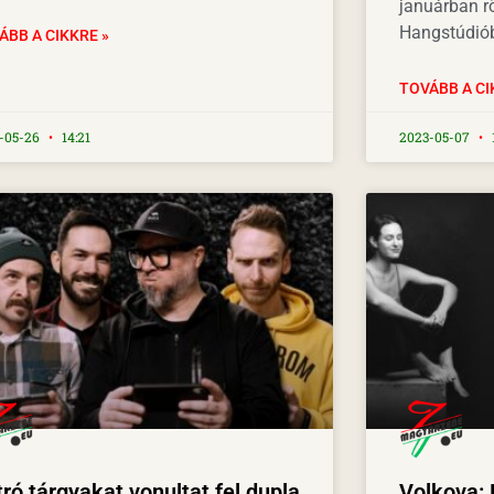
januárban rö
Hangstúdió
ÁBB A CIKKRE »
TOVÁBB A CI
-05-26
14:21
2023-05-07
ró tárgyakat vonultat fel dupla
Volkova: 