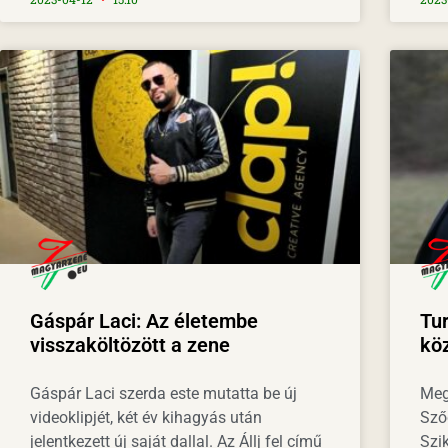
Gáspár Laci: Az életembe
Tur
visszaköltözött a zene
köz
Gáspár Laci szerda este mutatta be új
Meg
videoklipjét, két év kihagyás után
Sző
jelentkezett új saját dallal. Az Állj fel című
Szik