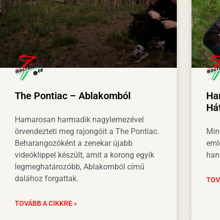
The Pontiac – Ablakomból
Ha
Hát
Hamarosan harmadik nagylemezével
örvendezteti meg rajongóit a The Pontiac.
Min
Beharangozóként a zenekar újabb
eml
videóklippel készült, amit a korong egyik
han
legmeghatározóbb, Ablakomból című
dalához forgattak.
TOV
TOVÁBB A CIKKRE »