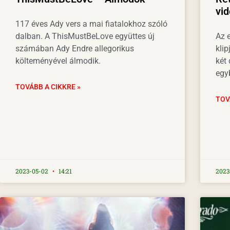
vid
117 éves Ady vers a mai fiatalokhoz szóló
dalban. A ThisMustBeLove együttes új
Az e
számában Ady Endre allegorikus
klip
költeményével álmodik.
két 
egy
TOVÁBB A CIKKRE »
TOV
2023-05-02
14:21
2023