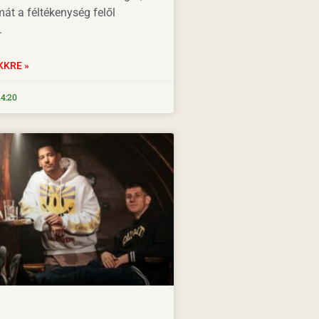
át a féltékenység felől
.
KKRE »
4:20