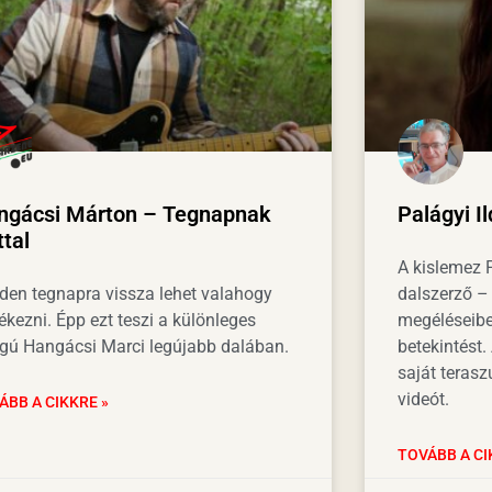
ngácsi Márton – Tegnapnak
Palágyi I
tal
A kislemez P
den tegnapra vissza lehet valahogy
dalszerző –
ékezni. Épp ezt teszi a különleges
megéléseibe
gú Hangácsi Marci legújabb dalában.
betekintést
saját teras
videót.
ÁBB A CIKKRE »
TOVÁBB A CI