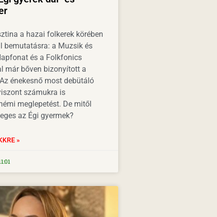
er
ztina a hazai folkerek körében
ul bemutatásra: a Muzsik és
Napfonat és a Folkfonics
l már bőven bizonyított a
Az énekesnő most debütáló
viszont számukra is
 némi meglepetést. De mitől
leges az Égi gyermek?
KKRE »
1:01