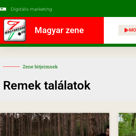
Digitális marketing
Magyar zene
MO
Zene bitjeimnek
Remek találatok