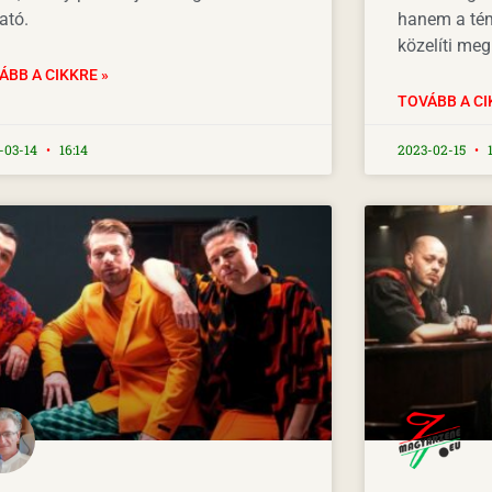
ató.
hanem a tém
közelíti meg
ÁBB A CIKKRE »
TOVÁBB A CI
-03-14
16:14
2023-02-15
1