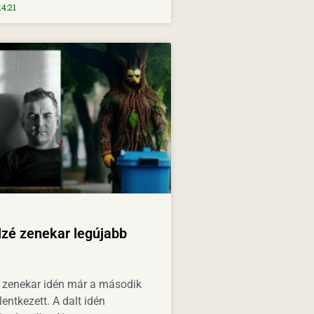
4:21
lzé zenekar legújabb
é zenekar idén már a második
lentkezett. A dalt idén