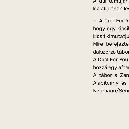
A dal témáján
kialakulóban lé
– A Cool For Y
hogy egy kicsi
kicsit kimutat
Mire befejezt
dalszerző tábo
A Cool For You
hozzá egy afte
A tábor a Zen
Alapítvány és
Neumann/Sennh