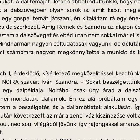
pukat. A dal témáját illetően abból indultunk ki, hogy n
k a dalszövegben olyan sorok is, amik kicsit megl
n egy gospel témát játszani, én kitaláltam rá egy én
ljes dalszerkezet. Amíg Remek és Szandra az alapon és
eztem a dalszöveget és ebéd után nem sokkal már el is
Mindhárman nagyon céltudatosak vagyunk, de délutánra
ami számomra nagyon megkönnyítette a munkát és 
hill, érdeklődő, kísérletező megközelítéssel kezdtün
 NOIRA szavait Iván Szandra. – Sokat beszélgettünk
 egy dalpéldája. Noirából csak úgy árad a dals
nei mondatok, dallamok. Én ez alá próbáltam egy 
ltem a beszélgetés és a dallamötletek alakulását. Í
zután következett az már a zenei váz kiszínezése volt 
ul, neo soul világából jövünk, így rajongással arranz
t.