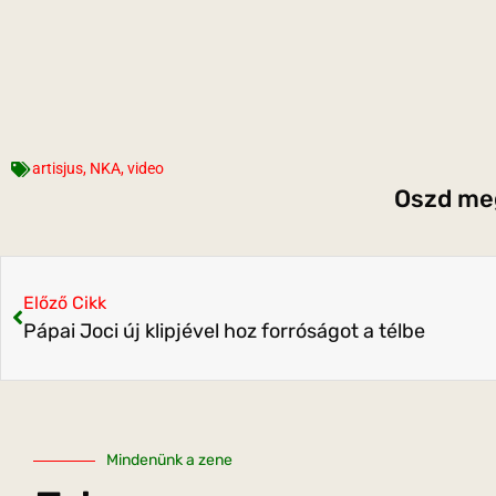
artisjus
,
NKA
,
video
Oszd meg
Előző Cikk
Pápai Joci új klipjével hoz forróságot a télbe
Mindenünk a zene