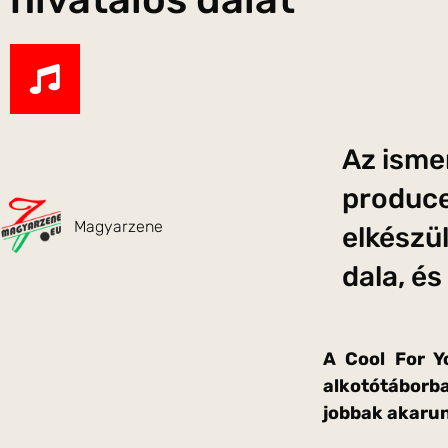
Az isme
produce
Magyarzene
elkészü
dala, és
A Cool For Y
alkotótáborba
jobbak akaru