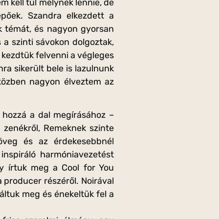
em kell túl mélynek lennie, de
epőek. Szandra elkezdett a
ek témát, és nagyon gyorsan
 a szinti sávokon dolgoztak,
 kezdtük felvenni a végleges
 sikerült bele is lazulnunk
közben nagyon élveztem az
k hozzá a dal megírásához –
 zenékről, Remeknek szinte
zöveg és az érdekesebbnél
inspiráló harmóniavezetést
gy írtuk meg a Cool for You
a producer részéről. Noirával
sáltuk meg és énekeltük fel a