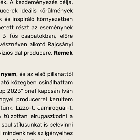
ék. A kezdeményezés célja,
ucerek ideális körülmények
k és inspiráló környezetben
hetett részt az eseménynek
 3 fős csapatokban, előre
észnéven alkotó Rajcsányi
víziós dal producere,
Remek
ményem
, és az első pillanattól
gató közegben csinálhattam
pop 2023” brief kapcsán Iván
ngyel producerrel kerültem
tünk, Lizzo-t, Jamiroquai-t,
 túlzottan elrugaszkodni a
soul stílusunkat is belevinni
el mindenkinek az igényeihez