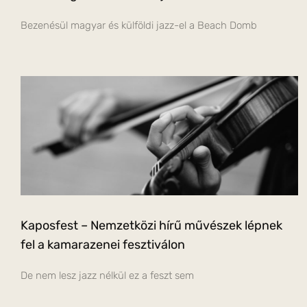
Bezenésül magyar és külföldi jazz-el a Beach Domb
Kaposfest – Nemzetközi hírű művészek lépnek
fel a kamarazenei fesztiválon
De nem lesz jazz nélkül ez a feszt sem