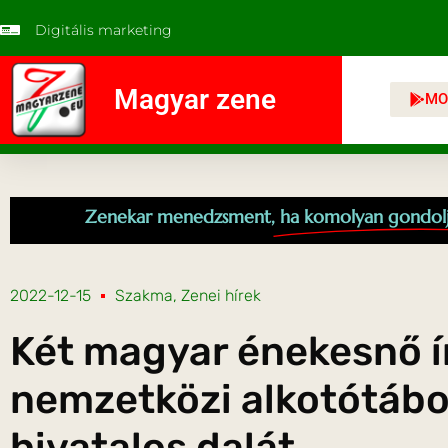
Digitális marketing
Magyar zene
MO
Zenekar menedzsment,
ha komolyan gondol
2022-12-15
Szakma
,
Zenei hírek
Két magyar énekesnő í
nemzetközi alkotótábo
hivatalos dalát