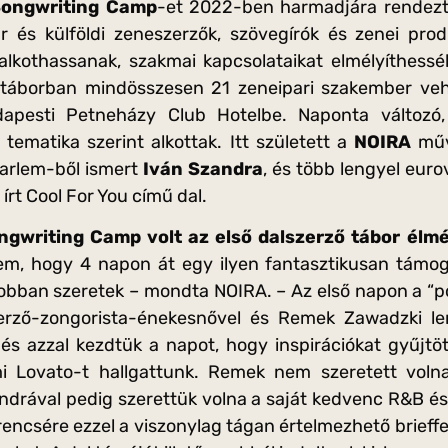
ongwriting Camp
-et 2022-ben harmadjára rendezt
 és külföldi zeneszerzők, szövegírók és zenei prod
alkothassanak, szakmai kapcsolataikat elmélyíthessé
A táborban mindösszesen 21 zeneipari szakember ve
apesti Petneházy Club Hotelbe. Naponta változó,
tematika szerint alkottak. Itt született a
NOIRA
műv
arlem-ből ismert
Iván Szandra
, és több lengyel euro
 írt Cool For You című dal.
gwriting Camp volt az első dalszerző tábor él
em, hogy 4 napon át egy ilyen fantasztikusan támo
gjobban szeretek – mondta NOIRA. – Az első napon a “
erző-zongorista-énekesnővel és Remek Zawadzki le
és azzal kezdtük a napot, hogy inspirációkat gyűjtöt
mi Lovato-t hallgattunk. Remek nem szeretett volna
andrával pedig szerettük volna a saját kedvenc R&B és 
erencsére ezzel a viszonylag tágan értelmezhető brieff