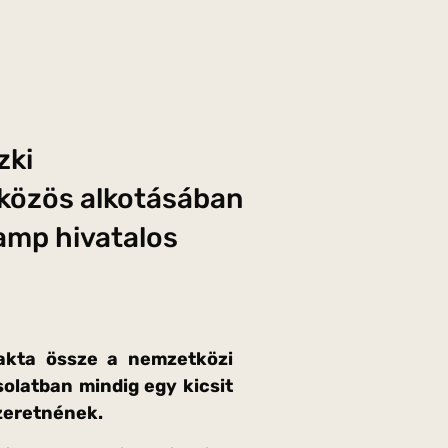
zki
 közös alkotásában
amp hivatalos
akta össze a nemzetközi
solatban mindig egy kicsit
zeretnének.