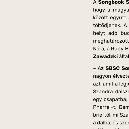
A
Songbook S
hogy a magyar
között együtt 
töltődjenek. 
helyt adó bud
meghatározott 
Nóra, a Ruby H
Zawadzki
által
– Az
SBSC Son
nagyon élvezt
azt, amit a le
Szandra dalsz
egy csapatba, 
Pharrel-t, De
brieftől, mi Sz
a dalba, és sz