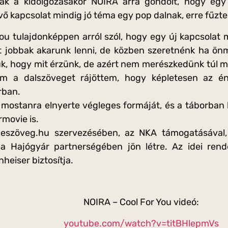
ak a kidolgozásakor NOIRA arra gondolt, hogy egy 
vő kapcsolat mindig jó téma egy pop dalnak, erre fűzte
ou tulajdonképpen arról szól, hogy egy új kapcsolat m
t jobbak akarunk lenni, de közben szeretnénk ha ön
juk, hogy mit érzünk, de azért nem merészkedünk túl m
em a dalszöveget rájöttem, hogy képletesen az én
rban.
 mostanra elnyerte végleges formáját, és a táborban k
rmovie is.
eszöveg.hu szervezésében, az NKA támogatásával, 
 a Hajógyár partnerségében jön létre. Az idei rend
eiser biztosítja.
NOIRA – Cool For You videó:
youtube.com/watch?v=titBHlepmVs