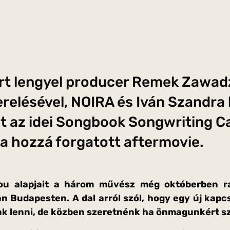
rt lengyel producer Remek Zawad
relésével, NOIRA és Iván Szandra
lt az idei Songbook Songwriting C
 a hozzá forgatott aftermovie.
ou alapjait a három művész még októberben r
n Budapesten. A dal arról szól, hogy egy új kapc
nk lenni, de közben szeretnénk ha önmagunkért s