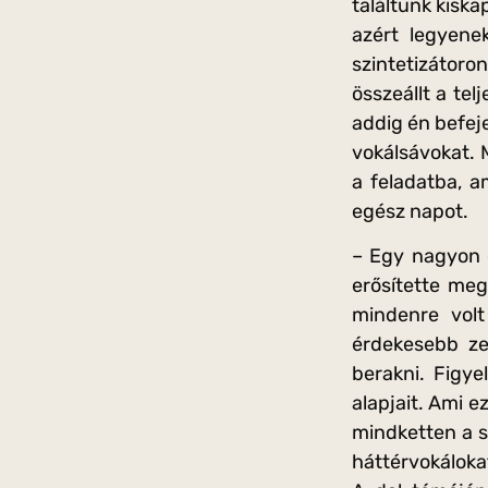
találtunk kiska
azért legyene
szintetizátoro
összeállt a te
addig én befej
vokálsávokat. 
a feladatba, 
egész napot.
– Egy nagyon c
erősítette meg
mindenre volt
érdekesebb ze
berakni. Figye
alapjait. Ami e
mindketten a so
háttérvokáloka