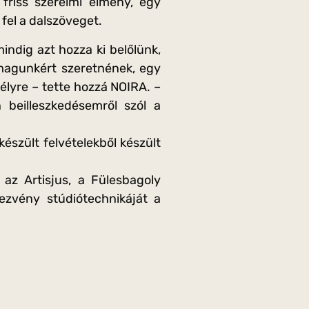
friss szerelmi élmény, egy
 fel a dalszöveget.
indig azt hozza ki belőlünk,
magunkért szeretnének, egy
élyre – tette hozzá NOIRA. –
 beilleszkedésemről szól a
észült felvételekből készült
az Artisjus, a Fülesbagoly
ezvény stúdiótechnikáját a