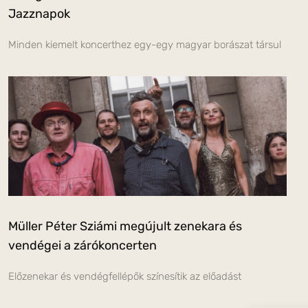
Jazznapok
Minden kiemelt koncerthez egy-egy magyar borászat társul
Müller Péter Sziámi megújult zenekara és
vendégei a zárókoncerten
Előzenekar és vendégfellépők színesítik az előadást