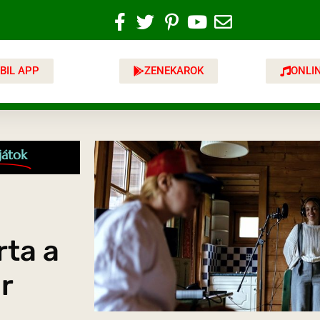
BIL APP
ZENEKAROK
ONLI
játok
rta a
r