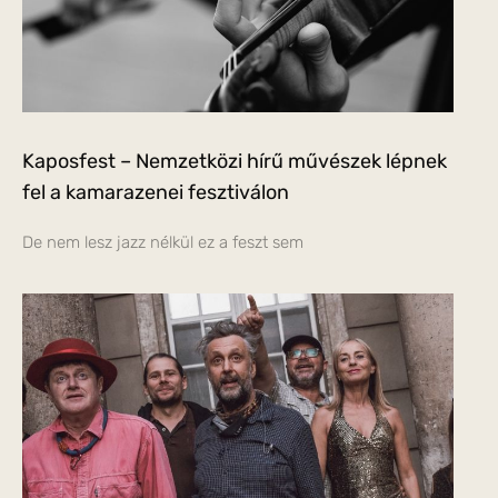
Kaposfest – Nemzetközi hírű művészek lépnek
fel a kamarazenei fesztiválon
De nem lesz jazz nélkül ez a feszt sem