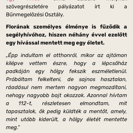
szövegrészletére pályázatot írt ki a
Bűnmegelőzési Osztály.
Florának személyes élménye is fűződik a
segélyhívóhoz, hiszen néhány évvel ezelőtt
egy hívással mentett meg egy életet.
„Épp indultam el otthonról, mikor az ajtómon
kilépve vettem észre, hogy a lépcsőház
padkáján egy hölgy fekszik eszméletlenül.
Próbáltam felkelteni, de sajnos hasztalan,
ráadásul nem mertem nagyon megmozdítani,
nehogy nagyobb bajt okozzak. Azonnal hívtam
a 112-t, részletesen elmondtam, mit
tapasztalok, ők pedig küldték a mentőt, amely,
mint utóbb kiderült, a hölgy életét mentette
meg.”