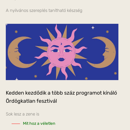
A nyilvános szereplés tanítható készség
Kedden kezdődik a több száz programot kínáló
Ördögkatlan fesztivál
Sok lesz a zene is
Mit hoz a véletlen