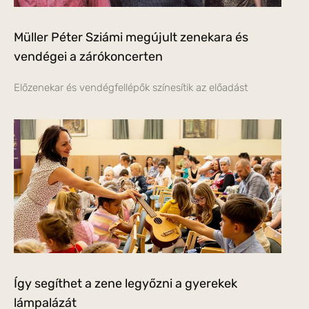
Müller Péter Sziámi megújult zenekara és
vendégei a zárókoncerten
Előzenekar és vendégfellépők színesítik az előadást
Így segíthet a zene legyőzni a gyerekek
lámpalázát