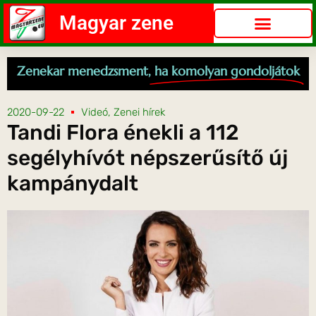
Magyar zene
Zenekar menedzsment,
ha komolyan gondoljátok
2020-09-22
Videó
,
Zenei hírek
Tandi Flora énekli a 112
segélyhívót népszerűsítő új
kampánydalt