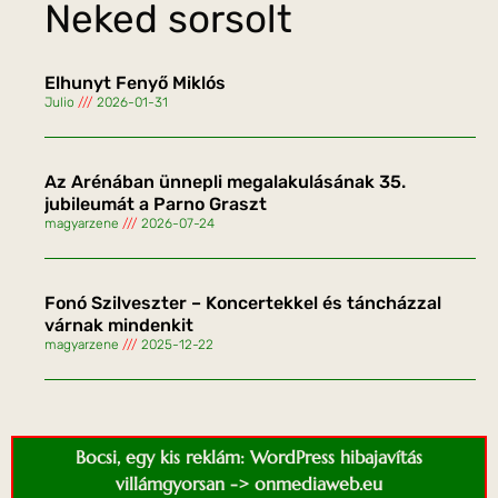
Neked sorsolt
Elhunyt Fenyő Miklós
Julio
2026-01-31
Az Arénában ünnepli megalakulásának 35.
jubileumát a Parno Graszt
magyarzene
2026-07-24
Fonó Szilveszter – Koncertekkel és táncházzal
várnak mindenkit
magyarzene
2025-12-22
Bocsi, egy kis reklám: WordPress hibajavítás
villámgyorsan -> onmediaweb.eu