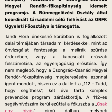
Megyei Rendőr-főkapitányság kiemelt
programja. A Bűnmegelőzési Osztály által
koordinált társadalmi célú felhívást az ORFK
Ügyeleti Főosztálya is támogatta.
Tandi Flora énekesnő korábban is foglalkozott
dalai témájában társadalmi kérdésekkel, mint az
önvizsgálat fontossága a mellrák szűrése
érdekében, vagy a kapcsolati erőszak
felszámolása, az egyenjogúság erősítése. Így
nem meglepő, hogy a Csongrád-Csanád Megyei
Rendőr-főkapitányság megkeresésére azonnal
igent mondott, hiszen ez a dal lett a „112 – Tudd,
hogy segíthess”, két éve tartó komplex
prevenciós program záróakkordja. A 112-es
segélyhívószám kerül ezúttal a fókuszba a „
Csak
egy hívás
” című dalban, melynek