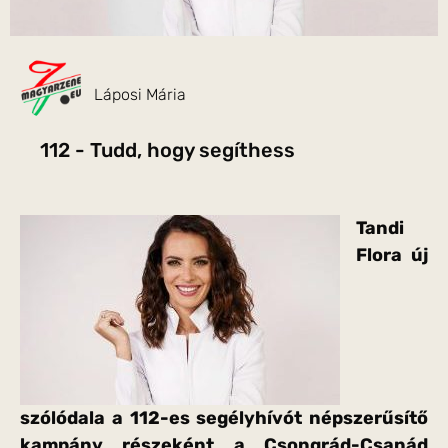
Láposi Mária
112 - Tudd, hogy segíthess
Tandi
Flora új
szólódala a 112-es segélyhívót népszerűsítő
kampány részeként a Csongrád-Csanád