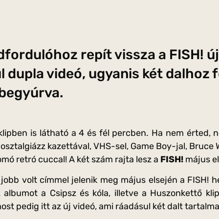
fordulóhoz repít vissza a FISH! új 
l dupla videó, ugyanis két dalhoz 
ybegyúrva.
a klipben is látható a 4 és fél percben. Ha nem érted,
osztalgiázz kazettával, VHS-sel, Game Boy-jal, Bruce 
mó retró cuccal! A két szám rajta lesz a
FISH!
május el
obb volt címmel jelenik meg május elsején a FISH! 
z albumot a Csipsz és kóla, illetve a Huszonkettő klip
t pedig itt az új videó, ami ráadásul két dalt tartalma