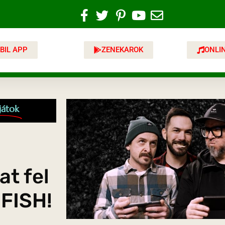
BIL APP
ZENEKAROK
ONLI
játok
at fel
 FISH!