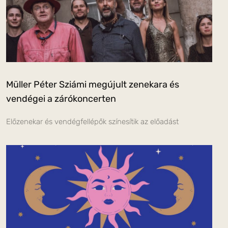
Müller Péter Sziámi megújult zenekara és
vendégei a zárókoncerten
Előzenekar és vendégfellépők színesítik az előadást