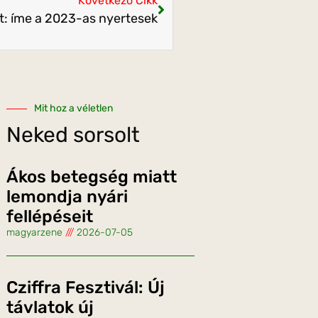
Következő Cikk
t: íme a 2023-as nyertesek
Mit hoz a véletlen
Neked sorsolt
Ákos betegség miatt
lemondja nyári
fellépéseit
magyarzene
2026-07-05
Cziffra Fesztivál: Új
távlatok új