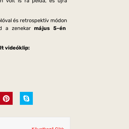
 volt is rá példa, és újra
lóval és retrospektív módon
 ad a zenekar
május 5-én
t videóklip: