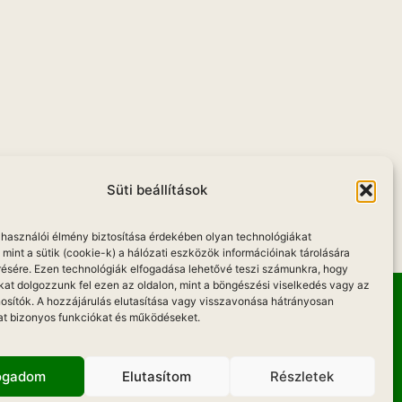
u
Süti beállítások
elhasználói élmény biztosítása érdekében olyan technológiákat
mint a sütik (cookie-k) a hálózati eszközök információinak tárolására
résére. Ezen technológiák elfogadása lehetővé teszi számunkra, hogy
kat dolgozzunk fel ezen az oldalon, mint a böngészési viselkedés vagy az
osítók. A hozzájárulás elutasítása vagy visszavonása hátrányosan
at bizonyos funkciókat és működéseket.
Hadd Szóljon!
fogadom
Elutasítom
Részletek
KOZAT