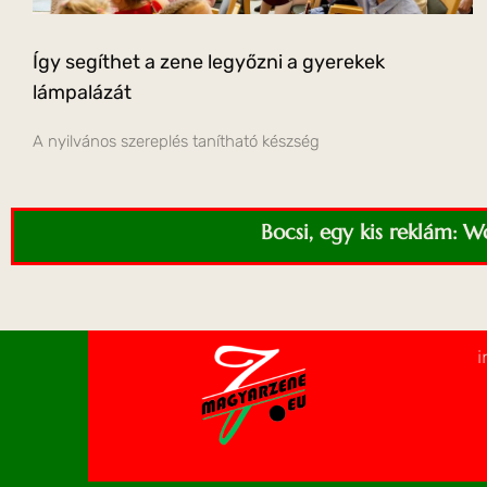
Így segíthet a zene legyőzni a gyerekek
lámpalázát
A nyilvános szereplés tanítható készség
Bocsi, egy kis reklám: 