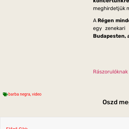
koncertünkre
meghirdetjük 
A
Régen minde
egy zenekari 
Budapesten, 
Rászorulóknak 
barba negra
,
video
Oszd meg