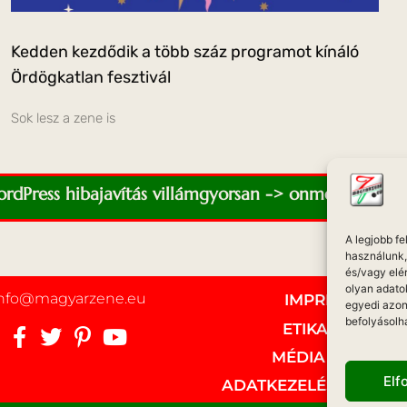
Kedden kezdődik a több száz programot kínáló
Ördögkatlan fesztivál
Sok lesz a zene is
WordPress hibajavítás villámgyorsan -> onmediaweb.e
A legjobb f
használunk, 
és/vagy elé
olyan adato
info@magyarzene.eu
IMPRESSZUM
egyedi azon
befolyásolh
ETIKAI KÓDEX
MÉDIA AJÁNLAT
El
ADATKEZELÉSI NYILAT