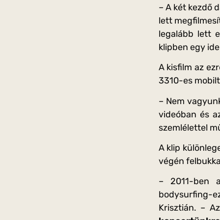
– A két kezdő d
lett megfilmes
legalább lett
klipben egy idei
A kisfilm az ez
3310-es mobilte
– Nem vagyunk 
videóban és az
szemlélettel m
A klip különle
végén felbukka
– 2011-ben a
bodysurfing-e
Krisztián. – A