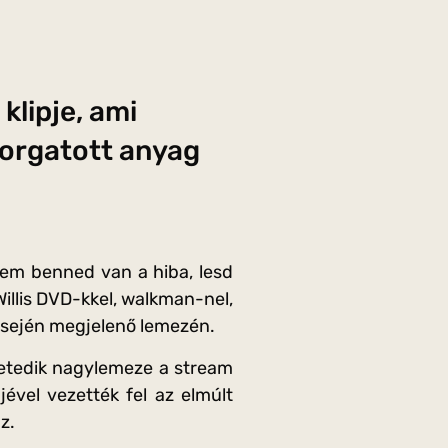
klipje, ami
forgatott anyag
 nem benned van a hiba, lesd
Willis DVD-kkel, walkman-nel,
sején megjelenő lemezén.
hetedik nagylemeze a stream
jével vezették fel az elmúlt
z.