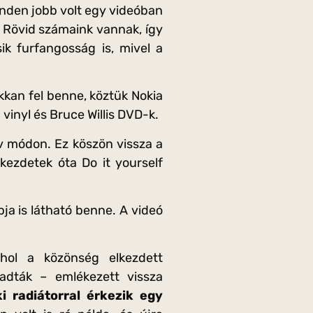
minden jobb volt egy videóban
– Rövid számaink vannak, így
k furfangosság is, mivel a
ukkan fel benne, köztük Nokia
vinyl és Bruce Willis DVD-k.
v módon. Ez köszön vissza a
kezdetek óta Do it yourself
ja is látható benne. A videó
hol a közönség elkezdett
 adták – emlékezett vissza
ki radiátorral érkezik egy