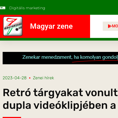
Digitális marketing
Magyar zene
MO
Zenekar menedzsment,
ha komolyan gondol
2023-04-28
Zenei hírek
Retró tárgyakat vonult
dupla videóklipjében a