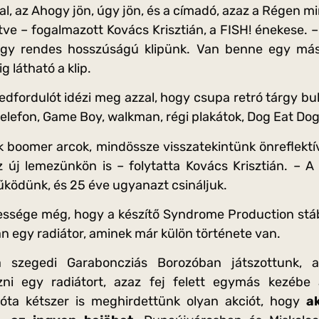
al, az Ahogy jön, úgy jön, és a címadó, azaz a Régen 
ítve – fogalmazott Kovács Krisztián, a FISH! énekese. 
 egy rendes hosszúságú klipünk. Van benne egy mási
g látható a klip.
redfordulót idézi meg azzal, hogy csupa retró tárgy b
lefon, Game Boy, walkman, régi plakátok, Dog Eat Dog 
boomer arcok, mindössze visszatekintünk önreflektí
 új lemezünkön is – folytatta Kovács Krisztián. – A 
űködünk, és 25 éve ugyanazt csináljuk.
gessége még, hogy a készítő Syndrome Production stáb
n egy radiátor, aminek már külön története van.
 szegedi Garaboncziás Borozóban játszottunk, a
zni egy radiátort, azaz fej felett egymás kezébe
zóta kétszer is meghirdettünk olyan akciót, hogy
a