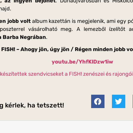
, az ingyen bejöhet
. Dunaújvárosban és Miskolcon
majd.
n jobb volt
album kazettán is megjelenik, ami egy pó
poszterrel vásárolható meg. A lemezből ízelítőt
a Barba Negrában
.
FISH! – Ahogy jön, úgy jön / Régen minden jobb vol
youtu.be/YhfKlDzw1iw
készítettek szendvicseket a FISH! zenészei és rajongói
 kérlek, ha tetszett!