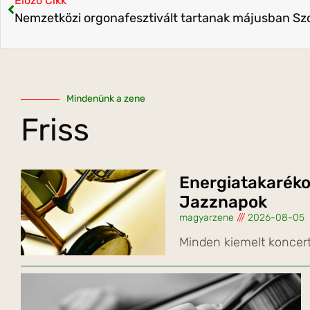
Előző Cikk
Nemzetközi orgonafesztivált tartanak májusban Sz
Mindenünk a zene
Friss
Energiatakaréko
Jazznapok
magyarzene
2026-08-05
Minden kiemelt koncer