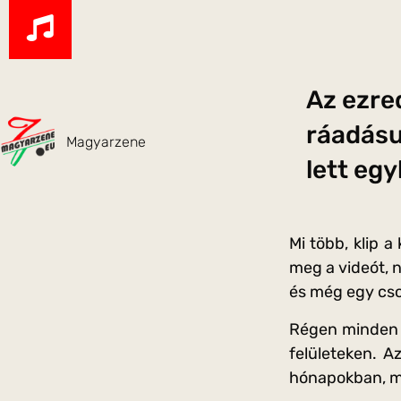
Az ezred
ráadásu
Magyarzene
lett eg
Mi több, klip 
meg a videót, n
és még egy cso
Régen minden j
felületeken. A
hónapokban, mos