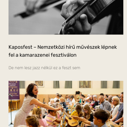
Kaposfest – Nemzetközi hírű művészek lépnek
fel a kamarazenei fesztiválon
De nem lesz jazz nélkül ez a feszt sem