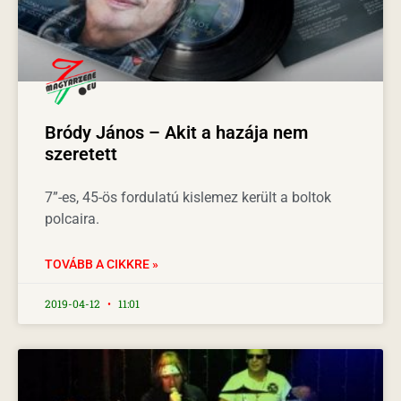
Bródy János – Akit a hazája nem
szeretett
7”-es, 45-ös fordulatú kislemez került a boltok
polcaira.
TOVÁBB A CIKKRE »
2019-04-12
11:01