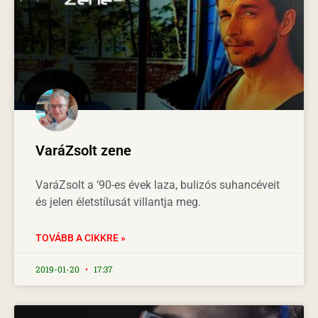
VaráZsolt zene
VaráZsolt a ’90-es évek laza, bulizós suhancéveit
és jelen életstílusát villantja meg.
TOVÁBB A CIKKRE »
2019-01-20
17:37