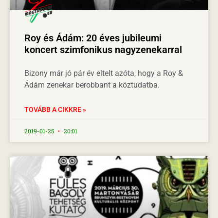
Roy és Ádám: 20 éves jubileumi
koncert szimfonikus nagyzenekarral
Bizony már jó pár év eltelt azóta, hogy a Roy &
Ádám zenekar berobbant a köztudatba.
TOVÁBB A CIKKRE »
2019-01-25
20:01