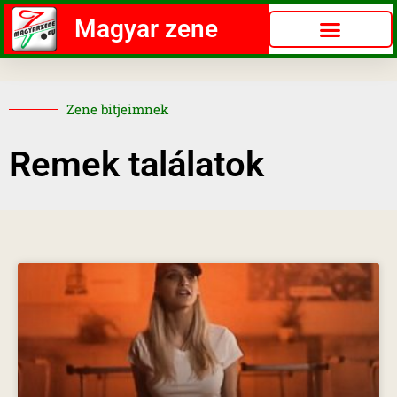
Magyar zene
Zene bitjeimnek
Remek találatok