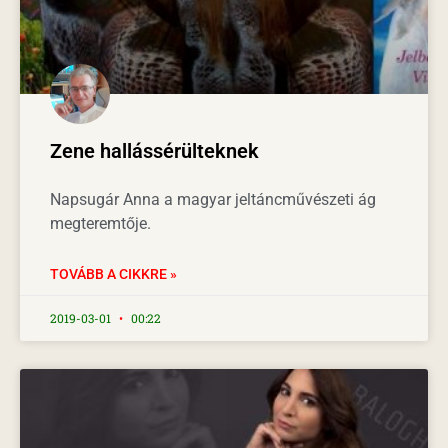
Zene hallássérülteknek
Napsugár Anna a magyar jeltáncművészeti ág
megteremtője.
TOVÁBB A CIKKRE »
2019-03-01
00:22