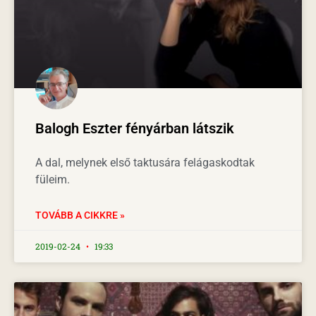
Balogh Eszter fényárban látszik
A dal, melynek első taktusára felágaskodtak
füleim.
TOVÁBB A CIKKRE »
2019-02-24
19:33