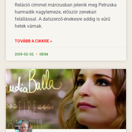
Reláció címmel márciusban jelenik meg Petruska
harmadik nagylemeze, először zenekari
felállással. A dalszerző-énekesre addig is sűrű
hetek várnak.
TOVÁBB A CIKKRE »
2019-02-02
08:54