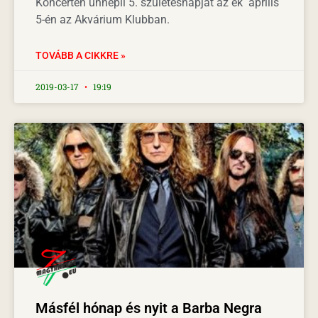
Koncerten ünnepli 5. születésnapját az ék április
5-én az Akvárium Klubban.
TOVÁBB A CIKKRE »
2019-03-17
19:19
Másfél hónap és nyit a Barba Negra