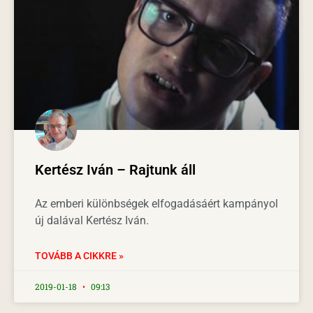
Kertész Iván – Rajtunk áll
Az emberi különbségek elfogadásáért kampányol
új dalával Kertész Iván.
TOVÁBB A CIKKRE »
2019-01-18
09:13