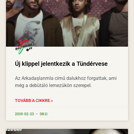
Új klippel jelentkezik a Tündérvese
Az Arkadaşlarımla című dalukhoz forgattak, ami
még a debütáló lemezükön szerepel.
TOVÁBB A CIKKRE »
2019-02-23
08:11