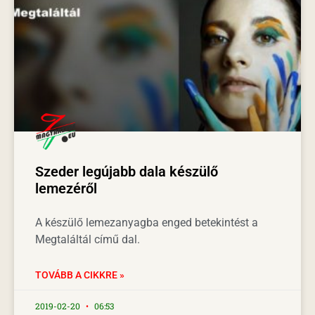
Szeder legújabb dala készülő
lemezéről
A készülő lemezanyagba enged betekintést a
Megtaláltál című dal.
TOVÁBB A CIKKRE »
2019-02-20
06:53