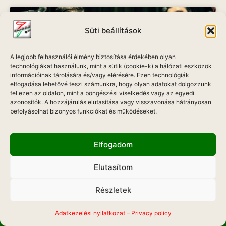
Süti beállítások
A legjobb felhasználói élmény biztosítása érdekében olyan
technológiákat használunk, mint a sütik (cookie-k) a hálózati eszközök
információinak tárolására és/vagy elérésére. Ezen technológiák
elfogadása lehetővé teszi számunkra, hogy olyan adatokat dolgozzunk
fel ezen az oldalon, mint a böngészési viselkedés vagy az egyedi
azonosítók. A hozzájárulás elutasítása vagy visszavonása hátrányosan
befolyásolhat bizonyos funkciókat és működéseket.
Grunting Pigs és Zsoldos „Báró” Zoltán
Elfogadom
Egy igazán különleges zenei csemege, a hazai
Elutasítom
blues élet két generációjának közös koncertje.
Részletek
TOVÁBB A CIKKRE »
MOBIL APP
Adatkezelési nyilatkozat – Privacy policy
2019-01-16
12:13