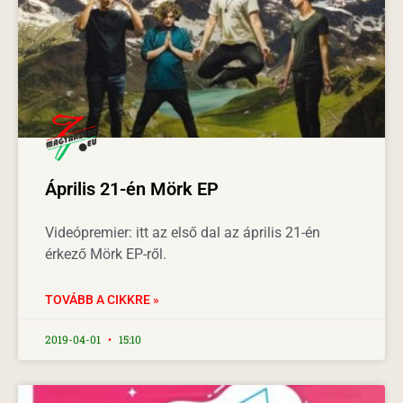
Április 21-én Mörk EP
Videópremier: itt az első dal az április 21-én
érkező Mörk EP-ről.
TOVÁBB A CIKKRE »
2019-04-01
15:10