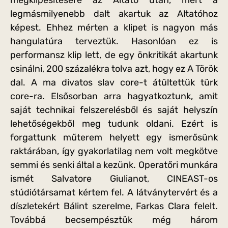
legmásmilyenebb dalt akartuk az Altatóhoz
képest. Ehhez mérten a klipet is nagyon más
hangulatúra terveztük. Hasonlóan ez is
performansz klip lett, de egy önkritikát akartunk
csinálni, 200 százalékra tolva azt, hogy ez A Török
dal. A ma divatos slav core-t átültettük türk
core-ra. Elsősorban arra hagyatkoztunk, amit
saját technikai felszerelésből és saját helyszín
lehetőségekből meg tudunk oldani. Ezért is
forgattunk műterem helyett egy ismerősünk
raktárában, így gyakorlatilag nem volt megkötve
semmi és senki által a kezünk. Operatőri munkára
ismét Salvatore Giulianot, CINEAST-os
stúdiótársamat kértem fel. A látványtervért és a
díszletekért Bálint szerelme, Farkas Clara felelt.
Továbbá becsempésztük még három