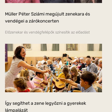
Müller Péter Sziámi megújult zenekara és
vendégei a zárókoncerten
Előzenekar és vendégfellépők színesítik az előadást
Így segíthet a zene legyőzni a gyerekek
lámpalázát