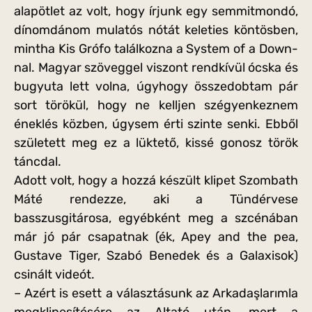
alapötlet az volt, hogy írjunk egy semmitmondó,
dínomdánom mulatós nótát keleties köntösben,
mintha Kis Grófo találkozna a System of a Down-
nal. Magyar szöveggel viszont rendkívül ócska és
bugyuta lett volna, úgyhogy összedobtam pár
sort törökül, hogy ne kelljen szégyenkeznem
éneklés közben, úgysem érti szinte senki. Ebből
született meg ez a lüktető, kissé gonosz török
táncdal.
Adott volt, hogy a hozzá készült klipet Szombath
Máté rendezze, aki a Tündérvese
basszusgitárosa, egyébként meg a szcénában
már jó pár csapatnak (ék, Apey and the pea,
Gustave Tiger, Szabó Benedek és a Galaxisok)
csinált videót.
– Azért is esett a választásunk az Arkadaşlarımla
megklipesítésére az Altató után, mert a