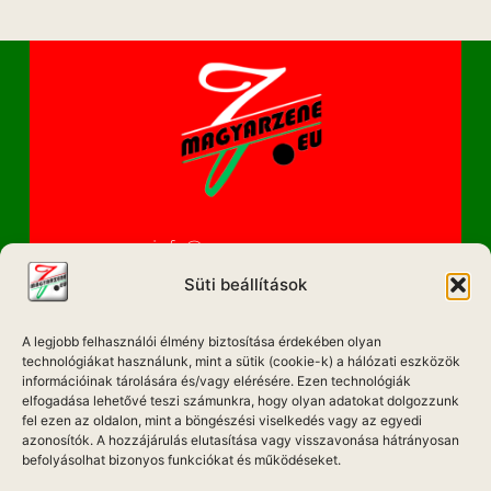
info@magyarzene.eu
Süti beállítások
A legjobb felhasználói élmény biztosítása érdekében olyan
IMPRESSZUM
technológiákat használunk, mint a sütik (cookie-k) a hálózati eszközök
információinak tárolására és/vagy elérésére. Ezen technológiák
ETIKAI KÓDEX
elfogadása lehetővé teszi számunkra, hogy olyan adatokat dolgozzunk
fel ezen az oldalon, mint a böngészési viselkedés vagy az egyedi
MÉDIA AJÁNLAT
azonosítók. A hozzájárulás elutasítása vagy visszavonása hátrányosan
befolyásolhat bizonyos funkciókat és működéseket.
ADATKEZELÉSI NYILATKOZAT