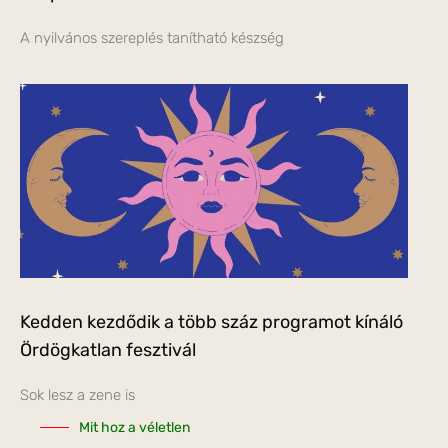
A nyilvános szereplés tanítható készség
Kedden kezdődik a több száz programot kínáló
Ördögkatlan fesztivál
Sok lesz a zene is
Mit hoz a véletlen