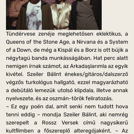
Tündérvese zenéje meglehetősen eklektikus, a
Queens of the Stone Age, a Nirvana és a System
of a Down, de még a Kispál és a Borz is ott bújik a
négytagú banda munkásságában. Hat perc alatt
nemigen írnak számot, az Arkadaşlarımla az egyik
kivétel. Szeiler Bálint énekes/gitáros/dalszerző
végzős turkológus hallgató, ezzel magyarázható
a debütáló lemezük utolsó klipdala, illetve annak
nyelvezete, és az oszmán-török feliratozás.
– Ez egy poén dal, amit senki nem tudott hova
tenni eddig – mondja Szeiler Bálint, aki nemrég
szerepelt a Rossz Versek című nagysikerű
kultfilmben a főszereplő alteregójaként. – Az