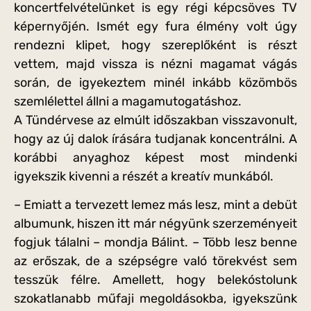
koncertfelvételünket is egy régi képcsöves TV
képernyőjén. Ismét egy fura élmény volt úgy
rendezni klipet, hogy szereplőként is részt
vettem, majd vissza is nézni magamat vágás
során, de igyekeztem minél inkább közömbös
szemlélettel állni a magamutogatáshoz.
A Tündérvese az elmúlt időszakban visszavonult,
hogy az új dalok írására tudjanak koncentrálni. A
korábbi anyaghoz képest most mindenki
igyekszik kivenni a részét a kreatív munkából.
– Emiatt a tervezett lemez más lesz, mint a debüt
albumunk, hiszen itt már négyünk szerzeményeit
fogjuk tálalni – mondja Bálint. – Több lesz benne
az erőszak, de a szépségre való törekvést sem
tesszük félre. Amellett, hogy belekóstolunk
szokatlanabb műfaji megoldásokba, igyekszünk