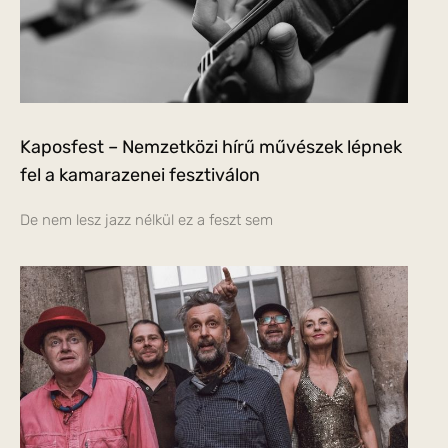
Kaposfest – Nemzetközi hírű művészek lépnek
fel a kamarazenei fesztiválon
De nem lesz jazz nélkül ez a feszt sem