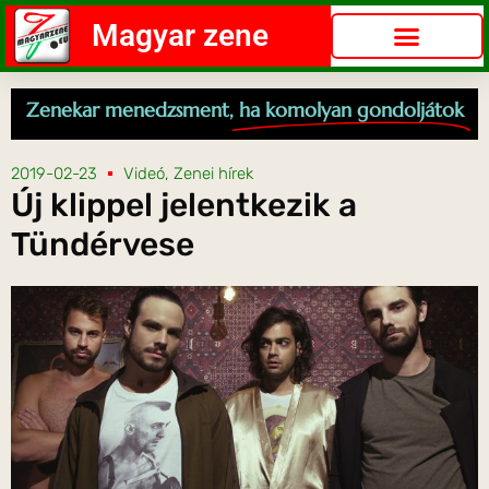
Magyar zene
Zenekar menedzsment,
ha komolyan gondoljátok
2019-02-23
Videó
,
Zenei hírek
Új klippel jelentkezik a
Tündérvese