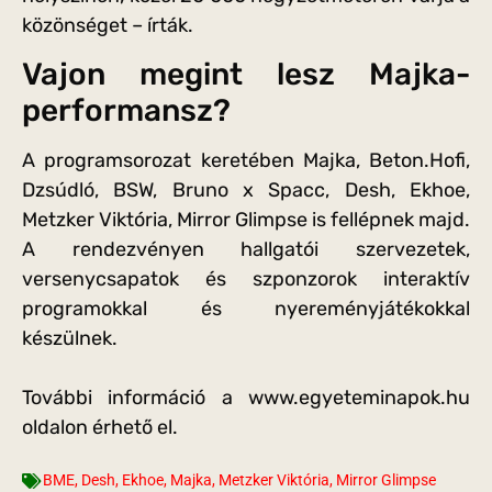
közönséget – írták.
Vajon megint lesz Majka-
performansz?
A programsorozat keretében Majka, Beton.Hofi,
Dzsúdló, BSW, Bruno x Spacc, Desh, Ekhoe,
Metzker Viktória, Mirror Glimpse is fellépnek majd.
A rendezvényen hallgatói szervezetek,
versenycsapatok és szponzorok interaktív
programokkal és nyereményjátékokkal
készülnek.
További információ a www.egyeteminapok.hu
oldalon érhető el.
BME
,
Desh
,
Ekhoe
,
Majka
,
Metzker Viktória
,
Mirror Glimpse