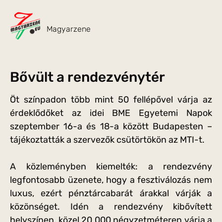
Magyarzene
Bővült a rendezvénytér
Öt színpadon több mint 50 fellépővel várja az
érdeklődőket az idei BME Egyetemi Napok
szeptember 16-a és 18-a között Budapesten –
tájékoztatták a szervezők csütörtökön az MTI-t.
A közleményben kiemelték: a rendezvény
legfontosabb üzenete, hogy a fesztiválozás nem
luxus, ezért pénztárcabarát árakkal várják a
közönséget. Idén a rendezvény kibővített
helyszínen, közel 20 000 négyzetméteren várja a