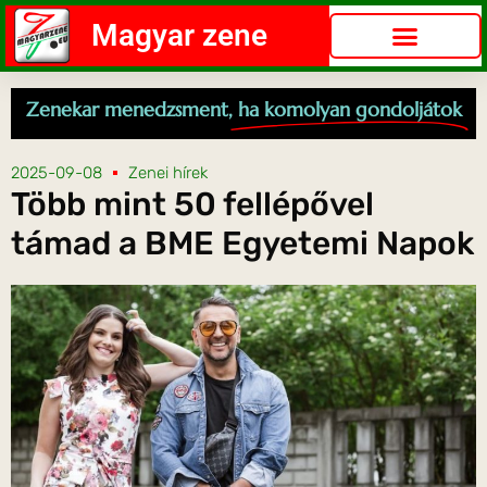
Magyar zene
Zenekar menedzsment,
ha komolyan gondoljátok
2025-09-08
Zenei hírek
Több mint 50 fellépővel
támad a BME Egyetemi Napok