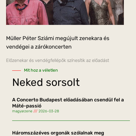
Müller Péter Sziámi megújult zenekara és
vendégei a zárókoncerten
Előzenekar és vendégfellépők színesítik az előadást
Mit hoz a véletlen
Neked sorsolt
A Concerto Budapest előadásában csendül fel a
Máté-passió
magyarzene
2026-03-28
Háromszázéves orgonák szólalnak meg