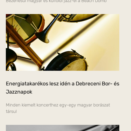
Bezenésül magyar és külföldi jazz-el a Beach Domb
Energiatakarékos lesz idén a Debreceni Bor- és
Jazznapok
Minden kiemelt koncerthez egy-egy magyar borászat
társul