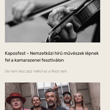
Kaposfest – Nemzetközi hírű művészek lépnek
fel a kamarazenei fesztiválon
De nem lesz jazz nélkül ez a feszt sem