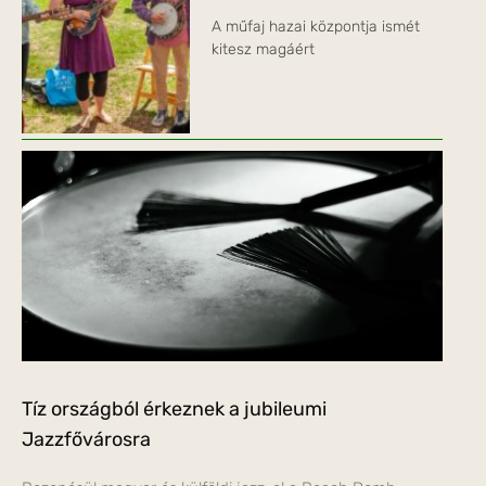
A műfaj hazai központja ismét
kitesz magáért
Tíz országból érkeznek a jubileumi
Jazzfővárosra