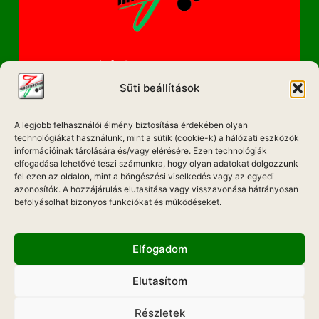
info@magyarzene.eu
Süti beállítások
A legjobb felhasználói élmény biztosítása érdekében olyan
IMPRESSZUM
technológiákat használunk, mint a sütik (cookie-k) a hálózati eszközök
információinak tárolására és/vagy elérésére. Ezen technológiák
elfogadása lehetővé teszi számunkra, hogy olyan adatokat dolgozzunk
ETIKAI KÓDEX
fel ezen az oldalon, mint a böngészési viselkedés vagy az egyedi
MÉDIA AJÁNLAT
azonosítók. A hozzájárulás elutasítása vagy visszavonása hátrányosan
befolyásolhat bizonyos funkciókat és működéseket.
ADATKEZELÉSI NYILATKOZAT
Elfogadom
Elutasítom
Hadd Szóljon!
Részletek
Weboldal Készítés: ONMEDIAWEB