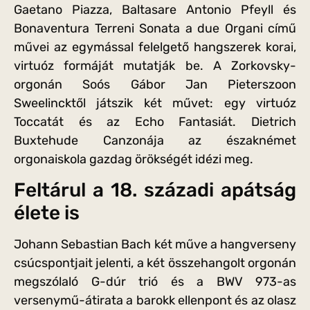
Gaetano Piazza, Baltasare Antonio Pfeyll és
Bonaventura Terreni Sonata a due Organi című
művei az egymással felelgető hangszerek korai,
virtuóz formáját mutatják be. A Zorkovsky-
orgonán Soós Gábor Jan Pieterszoon
Sweelincktől játszik két művet: egy virtuóz
Toccatát és az Echo Fantasiát. Dietrich
Buxtehude Canzonája az északnémet
orgonaiskola gazdag örökségét idézi meg.
Feltárul a 18. századi apátság
élete is
Johann Sebastian Bach két műve a hangverseny
csúcspontjait jelenti, a két összehangolt orgonán
megszólaló G-dúr trió és a BWV 973-as
versenymű-átirata a barokk ellenpont és az olasz