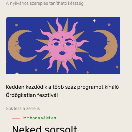
A nyilvános szereplés tanítható készség
Kedden kezdődik a több száz programot kínáló
Ördögkatlan fesztivál
Sok lesz a zene is
Mit hoz a véletlen
Neked sorsolt