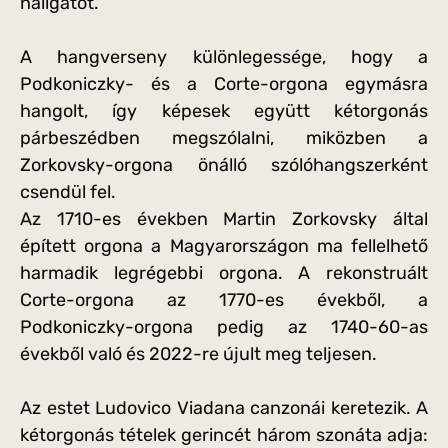
hallgatót.
A hangverseny különlegessége, hogy a
Podkoniczky- és a Corte-orgona egymásra
hangolt, így képesek együtt kétorgonás
párbeszédben megszólalni, miközben a
Zorkovsky-orgona önálló szólóhangszerként
csendül fel.
Az 1710-es években Martin Zorkovsky által
épített orgona a Magyarországon ma fellelhető
harmadik legrégebbi orgona. A rekonstruált
Corte-orgona az 1770-es évekből, a
Podkoniczky-orgona pedig az 1740-60-as
évekből való és 2022-re újult meg teljesen.
Az estet Ludovico Viadana canzonái keretezik. A
kétorgonás tételek gerincét három szonáta adja: