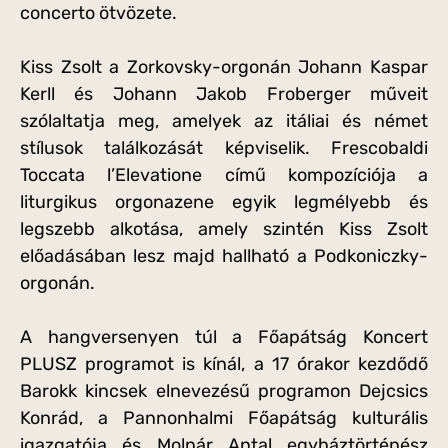
concerto ötvözete.
Kiss Zsolt a Zorkovsky-orgonán Johann Kaspar
Kerll és Johann Jakob Froberger műveit
szólaltatja meg, amelyek az itáliai és német
stílusok találkozását képviselik. Frescobaldi
Toccata l’Elevatione című kompozíciója a
liturgikus orgonazene egyik legmélyebb és
legszebb alkotása, amely szintén Kiss Zsolt
előadásában lesz majd hallható a Podkoniczky-
orgonán.
A hangversenyen túl a Főapátság Koncert
PLUSZ programot is kínál, a 17 órakor kezdődő
Barokk kincsek elnevezésű programon Dejcsics
Konrád, a Pannonhalmi Főapátság kulturális
igazgatója és Molnár Antal egyháztörténész