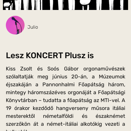
Julio
Lesz KONCERT Plusz is
Kiss Zsolt és Soós Gábor orgonaművészek
szólaltatják meg június 20-án, a Múzeumok
éjszakáján a Pannonhalmi Főapátság három,
mintegy háromszázéves orgonáját a Főapátsági
Könyvtárban – tudatta a főapátság az MTI-vel. A
19 órakor kezdődő hangverseny műsora itáliai
mesterektől németalföldi és északnémet
szerzőkön át a német-itáliai alkotókig vezeti a