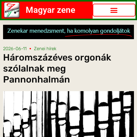
Magyar zene
Zenekar menedzsment,
ha komolyan gondoljátok
2026-06-11
Zenei hírek
Háromszázéves orgonák
szólalnak meg
Pannonhalmán