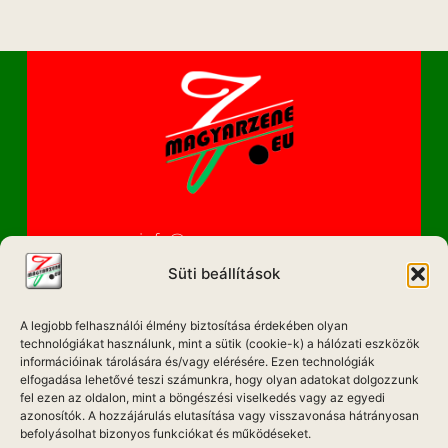
info@magyarzene.eu
Süti beállítások
A legjobb felhasználói élmény biztosítása érdekében olyan
IMPRESSZUM
technológiákat használunk, mint a sütik (cookie-k) a hálózati eszközök
információinak tárolására és/vagy elérésére. Ezen technológiák
ETIKAI KÓDEX
elfogadása lehetővé teszi számunkra, hogy olyan adatokat dolgozzunk
fel ezen az oldalon, mint a böngészési viselkedés vagy az egyedi
MÉDIA AJÁNLAT
azonosítók. A hozzájárulás elutasítása vagy visszavonása hátrányosan
befolyásolhat bizonyos funkciókat és működéseket.
ADATKEZELÉSI NYILATKOZAT