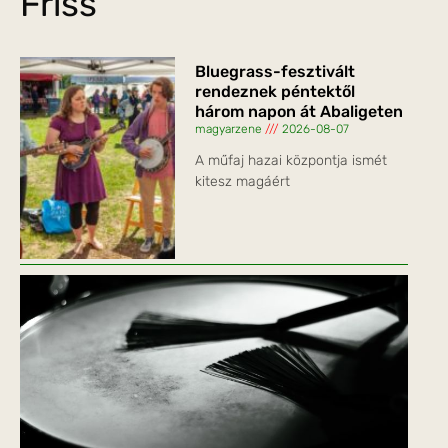
Friss
Bluegrass-fesztivált
rendeznek péntektől
három napon át Abaligeten
magyarzene
2026-08-07
A műfaj hazai központja ismét
kitesz magáért