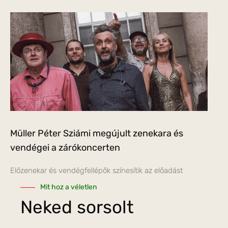
Müller Péter Sziámi megújult zenekara és
vendégei a zárókoncerten
Előzenekar és vendégfellépők színesítik az előadást
Mit hoz a véletlen
Neked sorsolt