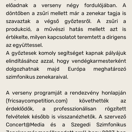
előadnak a verseny négy fordulójában. A
döntőben a zsűri mellett már a zenekar tagja is
szavaztak a végső győztesről. A zsűri a
produkció, a művészi hatás mellett azt is
értékelte, milyen kapcsolatot teremtett a dirigens
az együttessel.
A győztesek komoly segítséget kapnak pályájuk
elindításához azzal, hogy vendégkarmesterként
dolgozhatnak majd Európa meghatározó
szimfonikus zenekaraival.
A verseny programját a rendezvény honlapján
(fricsaycompetition.com) követhették az
érdeklődők, a professzionálisan rögzített
felvételek később is visszanézhetők. A szervező
Concert@Media és a Szegedi Szimfonikus