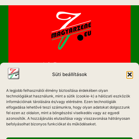
info@magyarzene.eu
Süti beállítások
A legjobb felhasználói élmény biztosítása érdekében olyan
IMPRESSZUM
technológiákat használunk, mint a sütik (cookie-k) a hálózati eszközök
információinak tárolására és/vagy elérésére. Ezen technológiák
elfogadása lehetővé teszi számunkra, hogy olyan adatokat dolgozzunk
ETIKAI KÓDEX
fel ezen az oldalon, mint a böngészési viselkedés vagy az egyedi
MÉDIA AJÁNLAT
azonosítók. A hozzájárulás elutasítása vagy visszavonása hátrányosan
befolyásolhat bizonyos funkciókat és működéseket.
ADATKEZELÉSI NYILATKOZAT