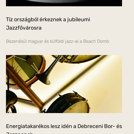
Tíz országból érkeznek a jubileumi
Jazzfővárosra
Bezenésül magyar és külföldi jazz-el a Beach Domb
Energiatakarékos lesz idén a Debreceni Bor- és