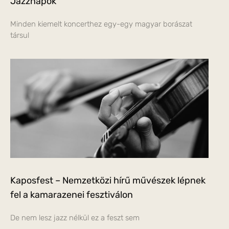
Jazznapok
Minden kiemelt koncerthez egy-egy magyar borászat
társul
Kaposfest – Nemzetközi hírű művészek lépnek
fel a kamarazenei fesztiválon
De nem lesz jazz nélkül ez a feszt sem