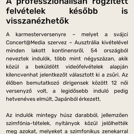
A professzionálisan rögzített
felvételek később is
visszanézhetők
A karmesterversenyre – melyet a svájci
Concert@Media szervez – Ausztrália kivételével
minden lakott kontinensről, 54 országból
neveztek indulók, több mint négyszázan, akik
közül a beküldött videófelvételek alapján
kilencvenhat jelentkezőt választott ki a zsűri. Az
élőben bemutatkozó dirigensek között 12 női
versenyző volt, a legidősebb induló pedig
hetvenéves elmúlt, Japánból érkezett.
Az indulók mintegy húsz darabból, jellemzően
szimfónia-tételek, nyitányok közül jelölhették
meg azokat, melyeket a szimfonikus zenekarral