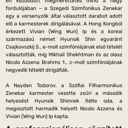
én kezdődött megmérettetés mind a négy
fordulójában – a Szegedi Szimfonikus Zenekar
egy a versenyzők által választott darabot adott
elő a karmesterek dirigálásával. A Hong Kongból
érkezett Vivian (Wing Wun) Ip és a koreai
származású német Hyunsik Shin egyaránt
Csajkovszkij 5., e-moll szimfóniájának első tételét
választották, míg Mikhail Shekhtman és az olasz
Nicolo Azzena Brahms 1., c-moll szimfóniájának
negyedik tételét dirigálták.
A Nayden Todorov, a Szófiai Filharmonikus
Zenekar karmester vezette zsűri a második
helyezést Hyunsik Shinnek ítélte oda, a
megosztott harmadik helyett Nicolo Azzena és
Vivian (Wing Wun) Ip kapta.