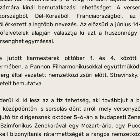
zámára kínál bemutatkozási lehetőséget. A versen
szországból, Dél-Koreából, Franciaországból, a
 érkezett a legtöbb nevezés. Az előzsűri a június 14-
ófelvételek alapján választja ki azt a huszonnégy 
ersenghet egymással.
e jutott karmesterek október 1. és 4. között
rmében, a Pannon Filharmonikusokkal együttműködv
erg által vezetett nemzetközi zsűri előtt, Stravinsky
eteit bemutatva.
erül ki, ki lesz az a tíz tehetség, aki továbbjut a
 középdöntőn is sorsolás dönt arról, mely versenyző 
jutó tíz dirigensnek október 5-6-án a budapesti Ze
Szimfonikus Zenekarával egy Mozart-ária, egy Pucc
kell bizonyítania rátermettségét a rangos nemzetközi