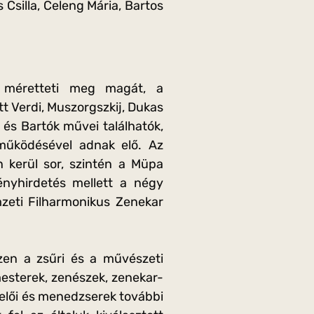
Csilla, Celeng Mária, Bartos
 méretteti meg magát, a
t Verdi, Muszorgszkij, Dukas
 és Bartók művei találhatók,
működésével adnak elő. Az
 kerül sor, szintén a Müpa
nyhirdetés mellett a négy
zeti Filharmonikus Zenekar
szen a zsűri és a művészeti
mesterek, zenészek, zenekar-
selői és menedzserek további