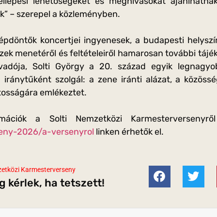
fellépési lehetőségeket és meghívásokat ajánlhatnak 
” – szerepel a közleményben.
épdöntők koncertjei ingyenesek, a budapesti helyszín
ezek menetéről és feltételeiről hamarosan további tájé
adója, Solti György a 20. század egyik legnagyob
iránytűként szolgál: a zene iránti alázat, a közös
osságára emlékeztet.
rmációk a Solti Nemzetközi Karmesterverseny
eny-2026/a-versenyrol
linken érhetők el.
zetközi Karmesterverseny
 kérlek, ha tetszett!