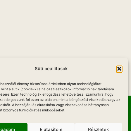
u
Süti beállítások
elhasználói élmény biztosítása érdekében olyan technológiákat
mint a sütik (cookie-k) a hálózati eszközök információinak tárolására
résére. Ezen technológiák elfogadása lehetővé teszi számunkra, hogy
kat dolgozzunk fel ezen az oldalon, mint a böngészési viselkedés vagy az
osítók. A hozzájárulás elutasítása vagy visszavonása hátrányosan
at bizonyos funkciókat és működéseket.
Hadd Szóljon!
fogadom
Elutasítom
Részletek
KOZAT