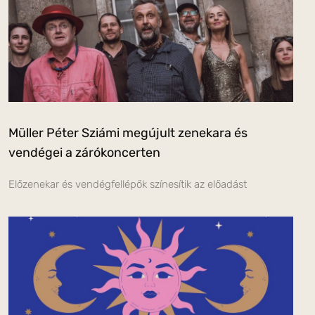
Müller Péter Sziámi megújult zenekara és
vendégei a zárókoncerten
Előzenekar és vendégfellépők színesítik az előadást