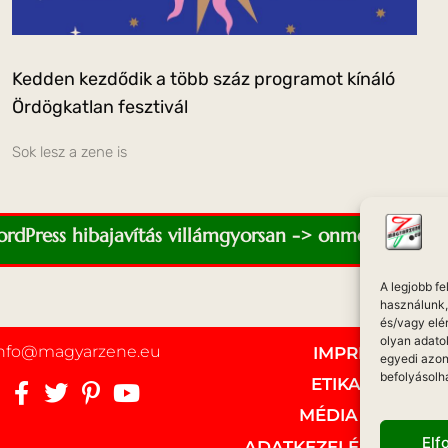
Kedden kezdődik a több száz programot kínáló
Ördögkatlan fesztivál
Sok lesz a zene is
WordPress hibajavítás villámgyorsan -> onmediaweb.e
A legjobb f
használunk, 
és/vagy elé
olyan adato
info@magyarzene.eu
IMPRESSZUM
egyedi azon
befolyásolh
ETIKAI KÓDEX
MÉDIA AJÁNLAT
El
ADATKEZELÉSI NYILAT