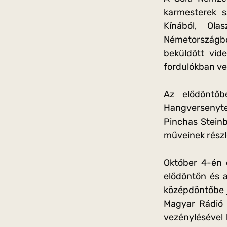
karmesterek s
Kínából, Ola
Németországból
beküldött vide
fordulókban v
Az elődöntőb
Hangversenyte
Pinchas Steinb
műveinek részl
Október 4-én d
elődöntőn és a
középdöntőbe 
Magyar Rádió 
vezénylésével 