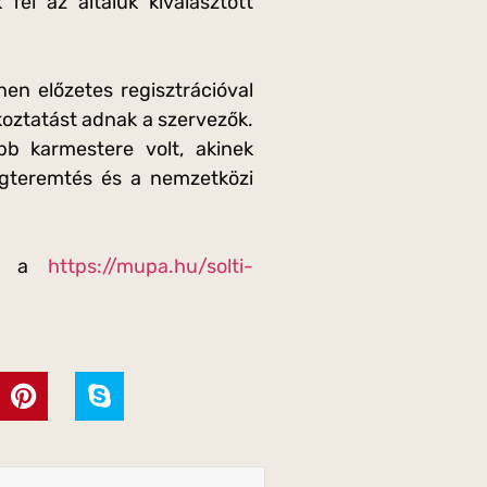
fel az általuk kiválasztott
en előzetes regisztrációval
koztatást adnak a szervezők.
b karmestere volt, akinek
ségteremtés és a nemzetközi
ről a
https://mupa.hu/solti-