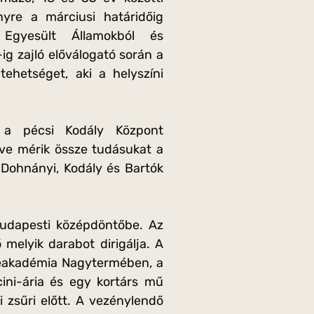
yre a márciusi határidőig
z Egyesült Államokból és
ig zajló előválogató során a
tehetséget, aki a helyszíni
 a pécsi Kodály Központ
e mérik össze tudásukat a
, Dohnányi, Kodály és Bartók
 budapesti középdöntőbe. Az
melyik darabot dirigálja. A
neakadémia Nagytermében, a
ini-ária és egy kortárs mű
 zsűri előtt. A vezénylendő