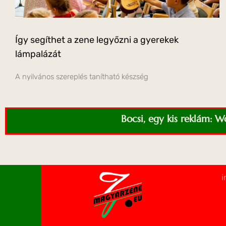
Így segíthet a zene legyőzni a gyerekek
lámpalázát
A nyilvános szereplés tanítható készség
Bocsi, egy kis reklám: 