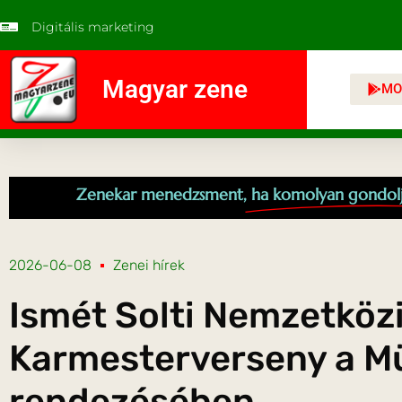
Digitális marketing
Magyar zene
MO
Zenekar menedzsment,
ha komolyan gondol
2026-06-08
Zenei hírek
Ismét Solti Nemzetköz
Karmesterverseny a M
rendezésében