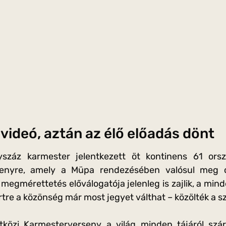
 videó, aztán az élő előadás dönt
záz karmester jelentkezett öt kontinens 61 orsz
enyre, amely a Müpa rendezésében valósul meg o
egmérettetés előválogatója jelenleg is zajlik, a mind
tre a közönség már most jegyet válthat – közölték a s
tközi Karmesterverseny a világ minden tájáról szá