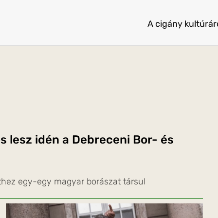
A cigány kultúráró
s lesz idén a Debreceni Bor- és
thez egy-egy magyar borászat társul