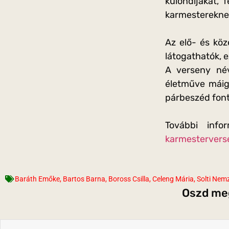
különdíjakat, 
karmestereknek
Az elő- és köz
látogathatók, 
A verseny név
életműve máig 
párbeszéd font
További info
karmestervers
Baráth Emőke
,
Bartos Barna
,
Boross Csilla
,
Celeng Mária
,
Solti Nem
Oszd meg