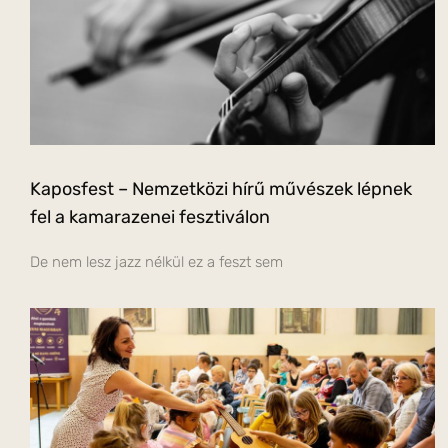
Kaposfest – Nemzetközi hírű művészek lépnek
fel a kamarazenei fesztiválon
De nem lesz jazz nélkül ez a feszt sem