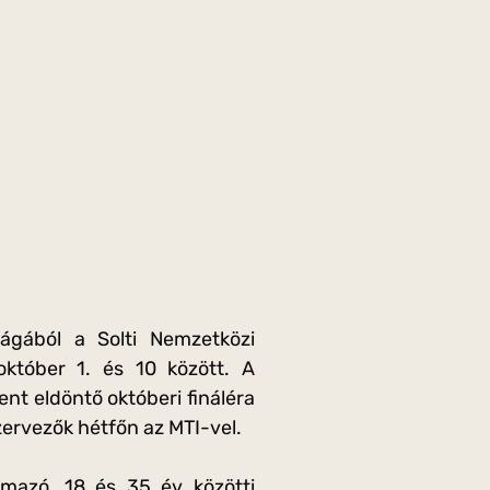
ágából a Solti Nemzetközi
któber 1. és 10 között. A
ent eldöntő októberi fináléra
zervezők hétfőn az MTI-vel.
rmazó, 18 és 35 év közötti