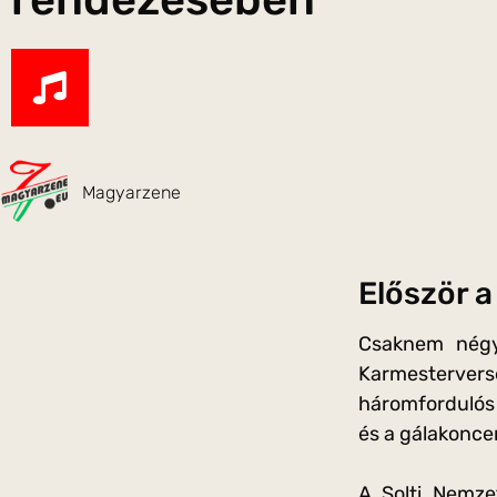
Magyarzene
Először a
Csaknem négys
Karmestervers
háromfordulós m
és a gálakoncer
A Solti Nemze