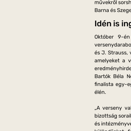
művekről sorsh
Barna és Szege
Idén is i
Október 9-é
versenydarabok
és J. Strauss,
amelyeket a v
eredményhirdet
Bartók Béla N
finalista egy
élén.
„A verseny val
bizottság sora
és intézményve