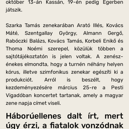
október 13-án Kassán, 19-én pedig Egerben
játszik.
Szarka Tamás zenekarában Arató Illés, Kovács
Máté, Szentgallay György, Almann Gergő,
Rabóczki Balázs, Kovács Tamás, Korbeli Enikő és
Thoma Noémi szerepel, közülük többen a
sajtótájékoztatón is jelen voltak. A zenész-
énekes elmondta, hogy a turnén néhány helyen
kórus, illetve szimfonikus zenekar egészíti ki a
produkciót. Arról is beszélt, hogy
kezdeményezésére március 25-re a Pesti
Vigadóban koncertet tartanak, amely a magyar
zene napja címet viseli.
Háborúellenes dalt írt, mert
úgy érzi, a fiatalok vonzódnak