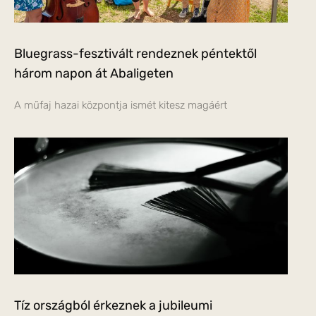
Bluegrass-fesztivált rendeznek péntektől
három napon át Abaligeten
A műfaj hazai központja ismét kitesz magáért
Tíz országból érkeznek a jubileumi