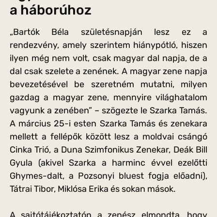
a háborúhoz
„Bartók Béla születésnapján lesz ez a
rendezvény, amely szerintem hiánypótló, hiszen
ilyen még nem volt, csak magyar dal napja, de a
dal csak szelete a zenének. A magyar zene napja
bevezetésével be szeretném mutatni, milyen
gazdag a magyar zene, mennyire világhatalom
vagyunk a zenében” – szögezte le Szarka Tamás.
A március 25-i esten Szarka Tamás és zenekara
mellett a fellépők között lesz a moldvai csángó
Cinka Trió, a Duna Szimfonikus Zenekar, Deák Bill
Gyula (akivel Szarka a harminc évvel ezelőtti
Ghymes-dalt, a Pozsonyi bluest fogja előadni),
Tátrai Tibor, Miklósa Erika és sokan mások.
A sajtótájékoztatón a zenész elmondta, hogy