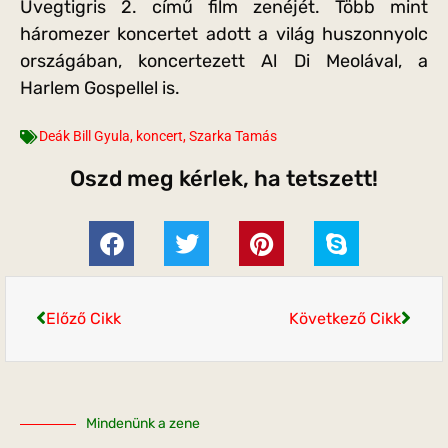
Üvegtigris 2. című film zenéjét. Több mint
háromezer koncertet adott a világ huszonnyolc
országában, koncertezett Al Di Meolával, a
Harlem Gospellel is.
Deák Bill Gyula
,
koncert
,
Szarka Tamás
Oszd meg kérlek, ha tetszett!
Előző Cikk
Következő Cikk
Mindenünk a zene