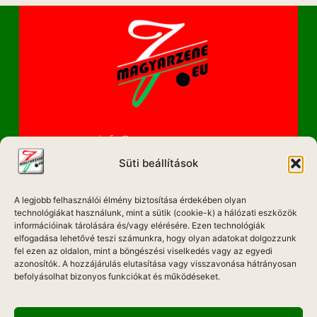
info@magyarzene.eu
Süti beállítások
A legjobb felhasználói élmény biztosítása érdekében olyan
IMPRESSZUM
technológiákat használunk, mint a sütik (cookie-k) a hálózati eszközök
információinak tárolására és/vagy elérésére. Ezen technológiák
elfogadása lehetővé teszi számunkra, hogy olyan adatokat dolgozzunk
ETIKAI KÓDEX
fel ezen az oldalon, mint a böngészési viselkedés vagy az egyedi
MÉDIA AJÁNLAT
azonosítók. A hozzájárulás elutasítása vagy visszavonása hátrányosan
befolyásolhat bizonyos funkciókat és működéseket.
ADATKEZELÉSI NYILATKOZAT