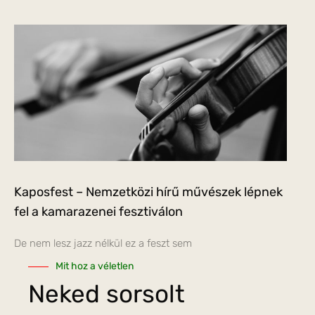
Kaposfest – Nemzetközi hírű művészek lépnek
fel a kamarazenei fesztiválon
De nem lesz jazz nélkül ez a feszt sem
Mit hoz a véletlen
Neked sorsolt