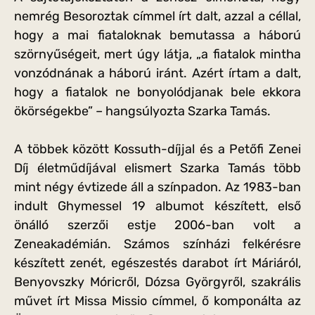
nemrég Besoroztak címmel írt dalt, azzal a céllal,
hogy a mai fiataloknak bemutassa a háború
szörnyűségeit, mert úgy látja, „a fiatalok mintha
vonzódnának a háború iránt. Azért írtam a dalt,
hogy a fiatalok ne bonyolódjanak bele ekkora
ökörségekbe” – hangsúlyozta Szarka Tamás.
A többek között Kossuth-díjjal és a Petőfi Zenei
Díj életműdíjával elismert Szarka Tamás több
mint négy évtizede áll a színpadon. Az 1983-ban
indult Ghymessel 19 albumot készített, első
önálló szerzői estje 2006-ban volt a
Zeneakadémián. Számos színházi felkérésre
készített zenét, egészestés darabot írt Máriáról,
Benyovszky Móricről, Dózsa Györgyről, szakrális
művet írt Missa Missio címmel, ő komponálta az