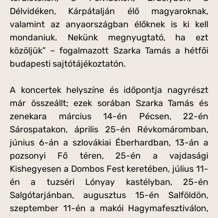
Délvidéken, Kárpátalján élő magyaroknak,
valamint az anyaországban élőknek is ki kell
mondaniuk. Nekünk megnyugtató, ha ezt
közöljük” – fogalmazott Szarka Tamás a hétfői
budapesti sajtótájékoztatón.
A koncertek helyszíne és időpontja nagyrészt
már összeállt; ezek sorában Szarka Tamás és
zenekara március 14-én Pécsen, 22-én
Sárospatakon, április 25-én Révkomáromban,
június 6-án a szlovákiai Éberhardban, 13-án a
pozsonyi Fő téren, 25-én a vajdasági
Kishegyesen a Dombos Fest keretében, július 11-
én a tuzséri Lónyay kastélyban, 25-én
Salgótarjánban, augusztus 15-én Salföldön,
szeptember 11-én a makói Hagymafesztiválon,