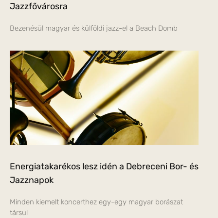
Jazzfővárosra
Bezenésül magyar és külföldi jazz-el a Beach Domb
Energiatakarékos lesz idén a Debreceni Bor- és
Jazznapok
Minden kiemelt koncerthez egy-egy magyar borászat
társul