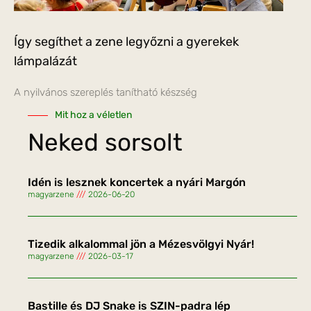
Így segíthet a zene legyőzni a gyerekek
lámpalázát
A nyilvános szereplés tanítható készség
Mit hoz a véletlen
Neked sorsolt
Idén is lesznek koncertek a nyári Margón
magyarzene
2026-06-20
Tizedik alkalommal jön a Mézesvölgyi Nyár!
magyarzene
2026-03-17
Bastille és DJ Snake is SZIN-padra lép