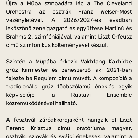
Újra a Müpa színpadára lép a The Cleveland
Orchestra az osztrák Franz Welser-Möst
vezényletével. A 2026/2027-es évadban
leköszönő zeneigazgató és együttese Martinů és
Brahms 2. szimfóniájával, valamint Liszt Orfeusz
című szimfonikus költeményével készül.
Szintén a Müpába érkezik Vakhtang Kakhidze
grúz karmester és zeneszerző, aki 2021-ben
fejezte be Requiem című művét. A kompozíció a
tradicionális grúz többszólamú éneklés egyik
képviselője, a Rustavi Ensemble
közreműködésével hallható.
A fesztivál záróakkordjaként hangzik el Liszt
Ferenc Krisztus című oratóriuma magyar,
osztrák, szlovák és svájci énekesek, valamint a