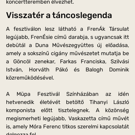
koncertteremben élvezhet.
Visszatér a táncoslegenda
A fesztiválon lesz látható a FrenÁk Társulat
legújabb, FrenÉsie című darabja, s ugyancsak itt
debütál a Duna Művészegyüttes új előadása,
amely a sokszínű cigány művészetet mutatja be
a Göncöl zenekar, Farkas Franciska, Szilvási
István, Horváth Pákó és Balogh Dominik
közreműködésével.
A Müpa Fesztivál Színházában az idén
hetvenedik életévét betöltő Tihanyi László
komponista előtt tisztelegnek. A közönség
megismerheti legújabb, Vaskazetta című művét
is, amely Móra Ferenc titkos szerelmi kapcsolatát
dolgozza fel.