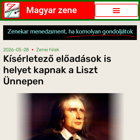
Magyar zene
Zenekar menedzsment,
ha komolyan gondoljátok
2026-05-28
Zenei hírek
Kísérletező előadások is
helyet kapnak a Liszt
Ünnepen