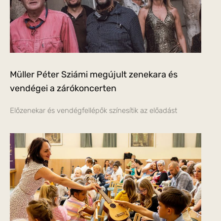
Müller Péter Sziámi megújult zenekara és
vendégei a zárókoncerten
Előzenekar és vendégfellépők színesítik az előadást