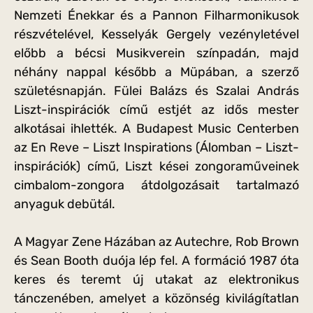
Nemzeti Énekkar és a Pannon Filharmonikusok
részvételével, Kesselyák Gergely vezényletével
előbb a bécsi Musikverein színpadán, majd
néhány nappal később a Müpában, a szerző
születésnapján. Fülei Balázs és Szalai András
Liszt-inspirációk című estjét az idős mester
alkotásai ihlették. A Budapest Music Centerben
az En Reve – Liszt Inspirations (Álomban – Liszt-
inspirációk) című, Liszt kései zongoraműveinek
cimbalom-zongora átdolgozásait tartalmazó
anyaguk debütál.
A Magyar Zene Házában az Autechre, Rob Brown
és Sean Booth duója lép fel. A formáció 1987 óta
keres és teremt új utakat az elektronikus
tánczenében, amelyet a közönség kivilágítatlan