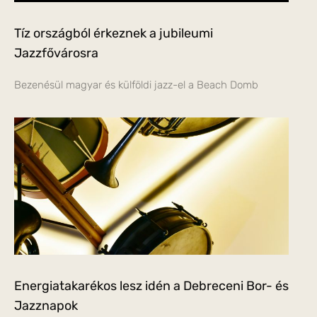
Tíz országból érkeznek a jubileumi
Jazzfővárosra
Bezenésül magyar és külföldi jazz-el a Beach Domb
Energiatakarékos lesz idén a Debreceni Bor- és
Jazznapok