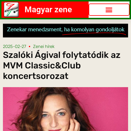
Magyar zene
Zenekar menedzsment,
ha komolyan gondoljátok
2025-02-27
Zenei hírek
Szalóki Ágival folytatódik az
MVM Classic&Club
koncertsorozat