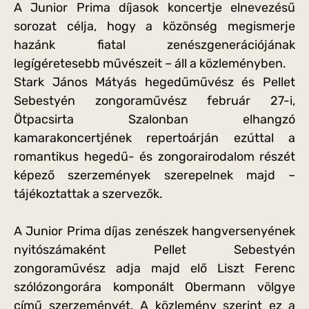
A Junior Prima díjasok koncertje elnevezésű
sorozat célja, hogy a közönség megismerje
hazánk fiatal zenészgenerációjának
legígéretesebb művészeit – áll a közleményben.
Stark János Mátyás hegedűművész és Pellet
Sebestyén zongoraművész február 27-i,
Ötpacsirta Szalonban elhangzó
kamarakoncertjének repertoárján ezúttal a
romantikus hegedű- és zongorairodalom részét
képező szerzemények szerepelnek majd –
tájékoztattak a szervezők.
A Junior Prima díjas zenészek hangversenyének
nyitószámaként Pellet Sebestyén
zongoraművész adja majd elő Liszt Ferenc
szólózongorára komponált Obermann völgye
című szerzeményét. A közlemény szerint ez a