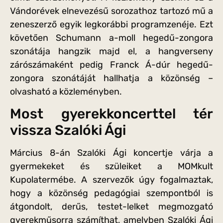
Vándorévek elnevezésű sorozathoz tartozó mű a
zeneszerző egyik legkorábbi programzenéje. Ezt
követően Schumann a-moll hegedű-zongora
szonátája hangzik majd el, a hangverseny
zárószámaként pedig Franck Á-dúr hegedű-
zongora szonátáját hallhatja a közönség –
olvasható a közleményben.
Most gyerekkoncerttel tér
vissza Szalóki Ági
Március 8-án Szalóki Ági koncertje várja a
gyermekeket és szüleiket a MOMkult
Kupolatermébe. A szervezők úgy fogalmaztak,
hogy a közönség pedagógiai szempontból is
átgondolt, derűs, testet-lelket megmozgató
gyerekműsorra számíthat, amelyben Szalóki Ági