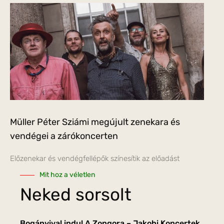
Müller Péter Sziámi megújult zenekara és
vendégei a zárókoncerten
Előzenekar és vendégfellépők színesítik az előadást
Mit hoz a véletlen
Neked sorsolt
Bogányival indul A Zongora – Jakobi Koncertek