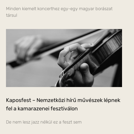
Minden kiemelt koncerthez egy-egy magyar borászat
társul
Kaposfest – Nemzetközi hírű művészek lépnek
fel a kamarazenei fesztiválon
De nem lesz jazz nélkül ez a feszt sem