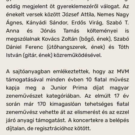
eddig megjelent öt gyereklemezéről válogat. Az
énekelt versek között József Attila, Nemes Nagy
Ágnes, Kányádi Sándor, Erdős Virág, Szabó T.
Anna és Jónás Tamás költeményei is
megszólalnak Kovács Zoltán (bőgő, ének), Szabó
Dániel Ferenc (ütőhangszerek, ének) és Tóth
István (gitár, ének) közreműködésével.
A sajtóanyagban emlékeztettek, hogy az MVM
támogatásával minden évben 10 fiatal művész
kapja meg a Junior Prima díjat magyar
zeneművészet kategóriában. Az elmúlt 17 év
során már 170 kimagaslóan tehetséges fiatal
zeneművész vehette át az elismerést és az ezzel
járó anyagi támogatást. A koncertekre a belépés
díjtalan, de regisztrációhoz kötött.