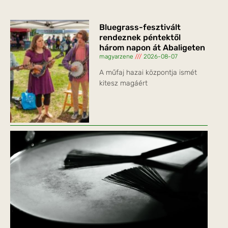
Bluegrass-fesztivált
rendeznek péntektől
három napon át Abaligeten
magyarzene
2026-08-07
A műfaj hazai központja ismét
kitesz magáért