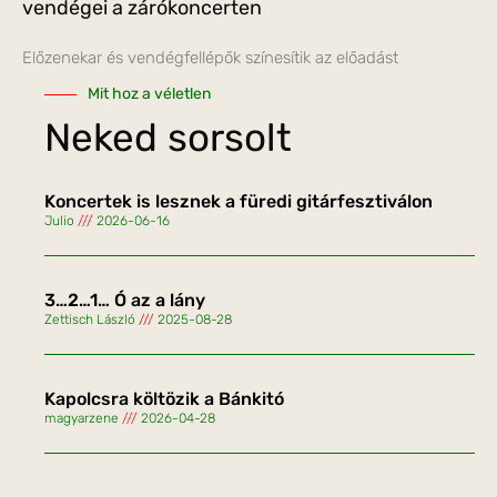
vendégei a zárókoncerten
Előzenekar és vendégfellépők színesítik az előadást
Mit hoz a véletlen
Neked sorsolt
Koncertek is lesznek a füredi gitárfesztiválon
Julio
2026-06-16
3…2…1… Ó az a lány
Zettisch László
2025-08-28
Kapolcsra költözik a Bánkitó
magyarzene
2026-04-28