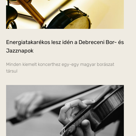
Energiatakarékos lesz idén a Debreceni Bor- és
Jazznapok
Minden kiemelt koncerthez egy-egy magyar borászat
társul