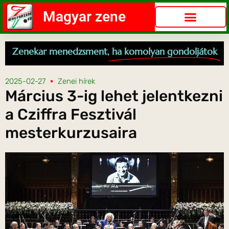
Magyar zene
Zenekar menedzsment,
ha komolyan gondoljátok
2025-02-27
Zenei hírek
Március 3-ig lehet jelentkezni
a Cziffra Fesztivál
mesterkurzusaira