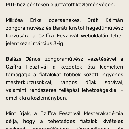
MTI-hez pénteken eljuttatott közleményében.
Miklósa Erika operaénekes, Dráfi Kálmán
zongoraművész és Baráti Kristóf hegedűművész
kurzusára a Cziffra Fesztivál weboldalán lehet
jelentkezni március 3-ig.
Balázs János zongoraművész vezetésével a
Cziffra Fesztivál a kezdetek óta kiemelten
támogatja a fiatalokat többek között ingyenes
mesterkurzusokkal, rangos díjak sorával,
valamint rendszeres fellépési lehetőségekkel –
emelik ki a közleményben.
Mint írják, a Cziffra Fesztivál Mesterakadémia
célja, hogy a tehetséges fiatalok kivételes
szakmai mentorálásban részesüljenek, és