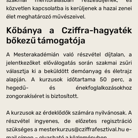
közvetlen kapcsolatba is kerüljenek a hazai zenei
élet meghatározó művészeivel.
Kőbánya a Cziffra-hagyaték
bőkezű támogatója
A Mesterakadémián való részvétel díjtalan, a
jelentkezőket előválogatás során szakmai zsűri
választja ki a beküldött demóanyag és életrajz
alapján. A kurzusok időtartama 50 perc, a
hegedű- és énekfoglalkozásokhoz
zongorakíséret is biztosított.
A kurzusok az érdeklődők számára nyilvánosak. A
részvétel ingyenes, de előzetes regisztráció
szükséges a mesterkurzus@cziffrafesztival.hu e-
mail címen – olvasható a közleményben.