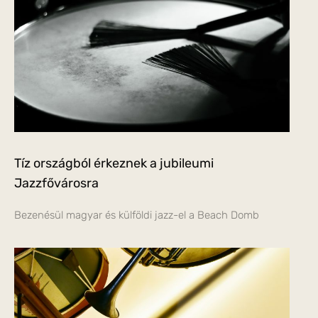
Tíz országból érkeznek a jubileumi
Jazzfővárosra
Bezenésül magyar és külföldi jazz-el a Beach Domb