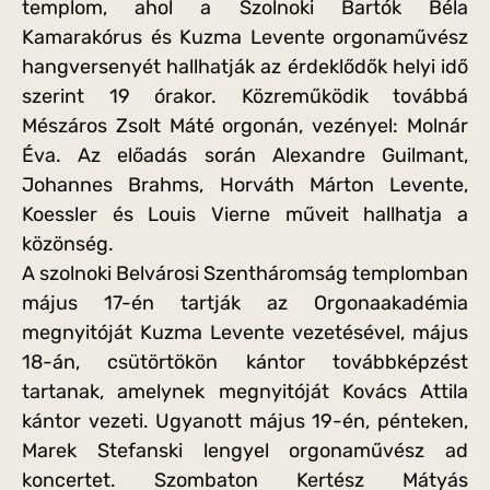
templom, ahol a Szolnoki Bartók Béla
Kamarakórus és Kuzma Levente orgonaművész
hangversenyét hallhatják az érdeklődők helyi idő
szerint 19 órakor. Közreműködik továbbá
Mészáros Zsolt Máté orgonán, vezényel: Molnár
Éva. Az előadás során Alexandre Guilmant,
Johannes Brahms, Horváth Márton Levente,
Koessler és Louis Vierne műveit hallhatja a
közönség.
A szolnoki Belvárosi Szentháromság templomban
május 17-én tartják az Orgonaakadémia
megnyitóját Kuzma Levente vezetésével, május
18-án, csütörtökön kántor továbbképzést
tartanak, amelynek megnyitóját Kovács Attila
kántor vezeti. Ugyanott május 19-én, pénteken,
Marek Stefanski lengyel orgonaművész ad
koncertet. Szombaton Kertész Mátyás