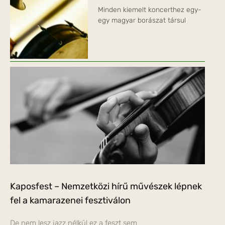
Minden kiemelt koncerthez egy-
egy magyar borászat társul
Kaposfest – Nemzetközi hírű művészek lépnek
fel a kamarazenei fesztiválon
De nem lesz jazz nélkül ez a feszt sem