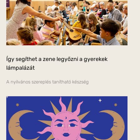
Így segíthet a zene legyőzni a gyerekek
lámpalázát
A nyilvános szereplés tanítható készség