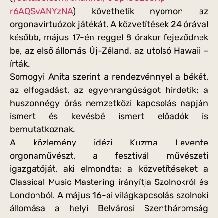
r6AQSvANYzNA
) követhetik nyomon az
orgonavirtuózok játékát. A közvetítések 24 órával
később, május 17-én reggel 8 órakor fejeződnek
be, az első állomás Új-Zéland, az utolsó Hawaii –
írták.
Somogyi Anita szerint a rendezvénnyel a békét,
az elfogadást, az egyenrangúságot hirdetik; a
huszonnégy órás nemzetközi kapcsolás napján
ismert és kevésbé ismert előadók is
bemutatkoznak.
A közlemény idézi Kuzma Levente
orgonaművészt, a fesztivál művészeti
igazgatóját, aki elmondta: a közvetítéseket a
Classical Music Mastering irányítja Szolnokról és
Londonból. A május 16-ai világkapcsolás szolnoki
állomása a helyi Belvárosi Szentháromság