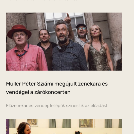
Müller Péter Sziámi megújult zenekara és
vendégei a zárókoncerten
Előzenekar és vendégfellépők színesítik az előadást