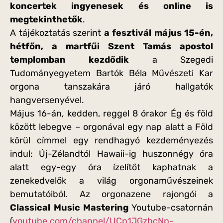
koncertek ingyenesek és online is
megtekinthetők
.
A tájékoztatás szerint
a fesztivál május 15-én,
hétfőn, a martfűi Szent Tamás apostol
templomban kezdődik
a Szegedi
Tudományegyetem Bartók Béla Művészeti Kar
orgona tanszakára járó hallgatók
hangversenyével.
Május 16-án, kedden, reggel 8 órakor Ég és föld
között lebegve – orgonával egy nap alatt a Föld
körül címmel egy rendhagyó kezdeményezés
indul: Új-Zélandtól Hawaii-ig huszonnégy óra
alatt egy-egy óra ízelítőt kaphatnak a
zenekedvelők a világ orgonaművészeinek
bemutatóiból. Az orgonazene rajongói a
Classical Music Mastering
Youtube-csatornán
(
youtube.com/channel/UCp1JGzbcNp-