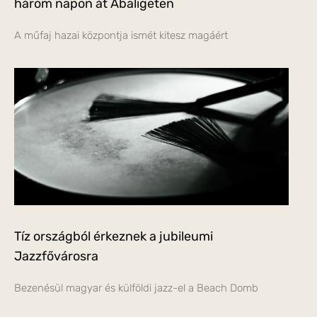
három napon át Abaligeten
A műfaj hazai központja ismét kitesz magáért
Tíz országból érkeznek a jubileumi
Jazzfővárosra
Bezenésül magyar és külföldi jazz-el a Beach Domb