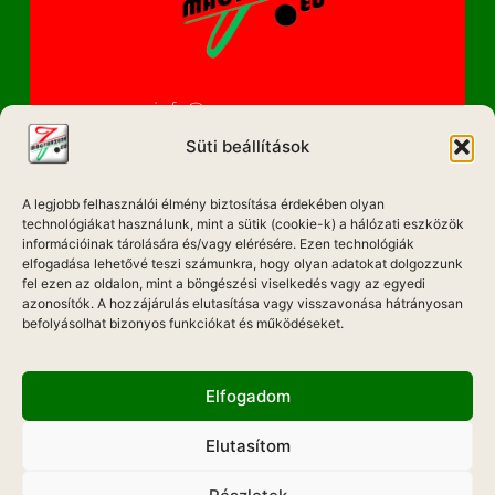
info@magyarzene.eu
Süti beállítások
A legjobb felhasználói élmény biztosítása érdekében olyan
IMPRESSZUM
technológiákat használunk, mint a sütik (cookie-k) a hálózati eszközök
információinak tárolására és/vagy elérésére. Ezen technológiák
ETIKAI KÓDEX
elfogadása lehetővé teszi számunkra, hogy olyan adatokat dolgozzunk
fel ezen az oldalon, mint a böngészési viselkedés vagy az egyedi
MÉDIA AJÁNLAT
azonosítók. A hozzájárulás elutasítása vagy visszavonása hátrányosan
befolyásolhat bizonyos funkciókat és működéseket.
ADATKEZELÉSI NYILATKOZAT
Elfogadom
Elutasítom
Hadd Szóljon!