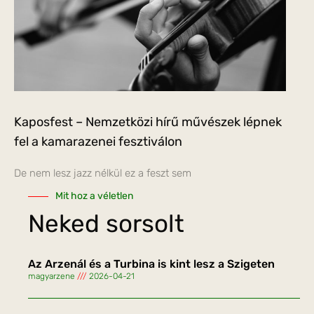
Kaposfest – Nemzetközi hírű művészek lépnek
fel a kamarazenei fesztiválon
De nem lesz jazz nélkül ez a feszt sem
Mit hoz a véletlen
Neked sorsolt
Az Arzenál és a Turbina is kint lesz a Szigeten
magyarzene
2026-04-21