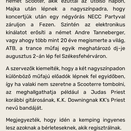
német Scooter, akik ezúttal az utolsó napon,
Majka után lépnek a nagyszínpadra, hogy
koncertjük után egy négyórás NECC Partyval
záruljon a Fezen. Szintén az elektronikus
kínálatot erősíti a német Andre Tanneberger,
vagy ahogy több mint 20 éve megismerte a világ,
ATB, a trance műfaj egyik meghatározó dj-je
augusztus 2-án lép fel Székesfehérváron.
A szervezők kiemelték, hogy a két nagyszínpadon
különböző műfajú előadók lépnek fel egyidőben,
így ha valaki nem szeretne a Scooterre tombolni,
az meghallgathatja például a Judas Priest
korábbi gitárosának, K.K. Downingnak KK’s Priest
nevű bandáját.
Megjegyezték, hogy idén a kemping ingyenes
lesz azoknak a bérleteseknek, akik regisztrálnak.