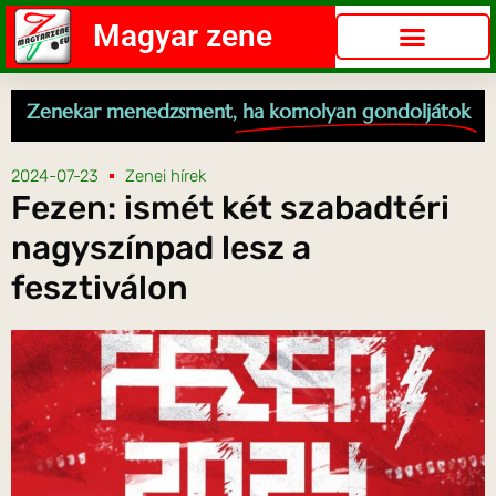
Magyar zene
Zenekar menedzsment,
ha komolyan gondoljátok
2024-07-23
Zenei hírek
Fezen: ismét két szabadtéri
nagyszínpad lesz a
fesztiválon