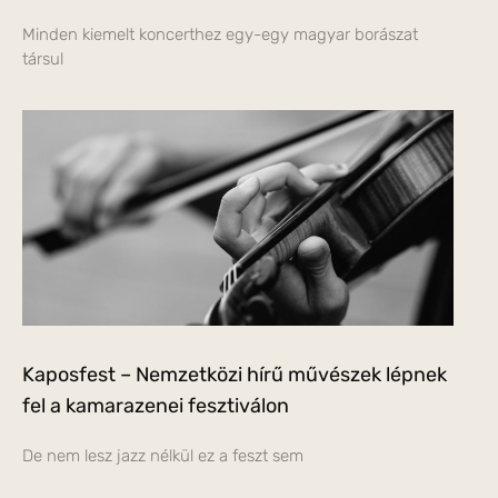
Minden kiemelt koncerthez egy-egy magyar borászat
társul
Kaposfest – Nemzetközi hírű művészek lépnek
fel a kamarazenei fesztiválon
De nem lesz jazz nélkül ez a feszt sem