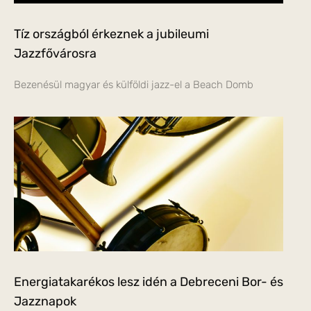
Tíz országból érkeznek a jubileumi
Jazzfővárosra
Bezenésül magyar és külföldi jazz-el a Beach Domb
Energiatakarékos lesz idén a Debreceni Bor- és
Jazznapok