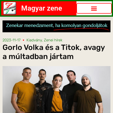
Magyar zene
Zenekar menedzsment,
ha komolyan gondoljátok
2023-11-17
Kiadvány
,
Zenei hírek
Gorlo Volka és a Titok, avagy
a múltadban jártam