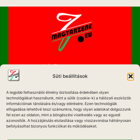
info@magyarzene.eu
Süti beállítások
A legjobb felhasználói élmény biztosítása érdekében olyan
IMPRESSZUM
technológiákat használunk, mint a sütik (cookie-k) a hálózati eszközök
információinak tárolására és/vagy elérésére. Ezen technológiák
ETIKAI KÓDEX
elfogadása lehetővé teszi számunkra, hogy olyan adatokat dolgozzunk
fel ezen az oldalon, mint a böngészési viselkedés vagy az egyedi
MÉDIA AJÁNLAT
azonosítók. A hozzájárulás elutasítása vagy visszavonása hátrányosan
befolyásolhat bizonyos funkciókat és működéseket.
ADATKEZELÉSI NYILATKOZAT