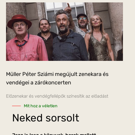
Müller Péter Sziámi megújult zenekara és
vendégei a zárókoncerten
Előzenekar és vendégfellépők színesítik az előadást
Mit hoz a véletlen
Neked sorsolt