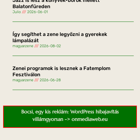
Jazz is lesz a könyvek-borok mellett
Balatonfüreden
Julio
2026-06-01
Így segíthet a zene legyőzni a gyerekek
lámpalázát
magyarzene
2026-08-02
Zenei programok is lesznek a Fatemplom
Fesztiválon
magyarzene
2026-06-28
Bocsi, egy kis reklám: WordPress hibajavítás
villámgyorsan -> onmediaweb.eu