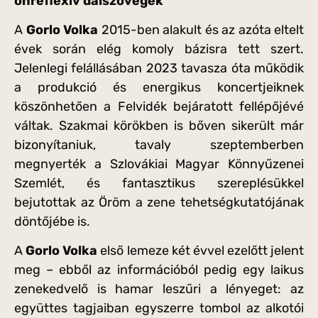
önreflexív dalszövegek
A
Gorlo Volka
2015-ben alakult és az azóta eltelt
évek során elég komoly bázisra tett szert.
Jelenlegi felállásában 2023 tavasza óta működik
a produkció és energikus koncertjeiknek
köszönhetően a Felvidék bejáratott fellépőjévé
váltak. Szakmai körökben is bőven sikerült már
bizonyítaniuk, tavaly szeptemberben
megnyerték a Szlovákiai Magyar Könnyűzenei
Szemlét, és fantasztikus szereplésükkel
bejutottak az Öröm a zene tehetségkutatójának
döntőjébe is.
A
Gorlo Volka
első lemeze két évvel ezelőtt jelent
meg – ebből az információból pedig egy laikus
zenekedvelő is hamar leszűri a lényeget: az
együttes tagjaiban egyszerre tombol az alkotói