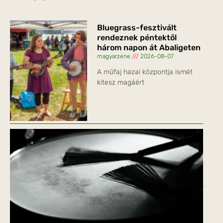
Bluegrass-fesztivált
rendeznek péntektől
három napon át Abaligeten
magyarzene
2026-08-07
A műfaj hazai központja ismét
kitesz magáért