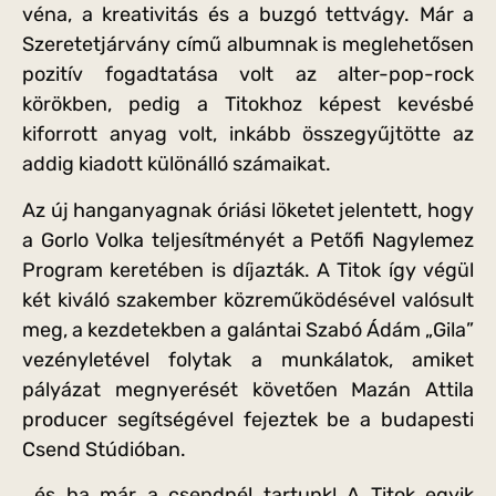
véna, a kreativitás és a buzgó tettvágy. Már a
Szeretetjárvány című albumnak is meglehetősen
pozitív fogadtatása volt az alter-pop-rock
körökben, pedig a Titokhoz képest kevésbé
kiforrott anyag volt, inkább összegyűjtötte az
addig kiadott különálló számaikat.
Az új hanganyagnak óriási löketet jelentett, hogy
a Gorlo Volka teljesítményét a Petőfi Nagylemez
Program keretében is díjazták. A Titok így végül
két kiváló szakember közreműködésével valósult
meg, a kezdetekben a galántai Szabó Ádám „Gila”
vezényletével folytak a munkálatok, amiket
pályázat megnyerését követően Mazán Attila
producer segítségével fejeztek be a budapesti
Csend Stúdióban.
…és ha már a csendnél tartunk! A Titok egyik