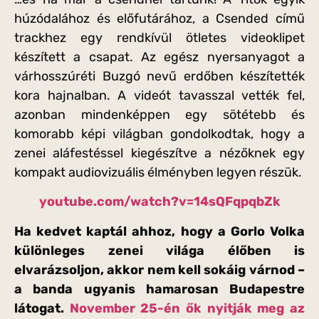
húzódalához és előfutárához, a Csended című
trackhez egy rendkívül ötletes videoklipet
készített a csapat. Az egész nyersanyagot a
várhosszúréti Buzgó nevű erdőben készítették
kora hajnalban. A videót tavasszal vették fel,
azonban mindenképpen egy sötétebb és
komorabb képi világban gondolkodtak, hogy a
zenei aláfestéssel kiegészítve a nézőknek egy
kompakt audiovizuális élményben legyen részük.
youtube.com/watch?v=14sQFqpqbZk
Ha kedvet kaptál ahhoz, hogy a Gorlo Volka
különleges zenei világa élőben is
elvarázsoljon, akkor nem kell sokáig várnod –
a banda ugyanis hamarosan
Budapestre
látogat.
November 25-én ők nyitják meg az