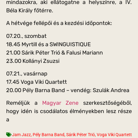
mindazokra, aki ellátogatne a helyszínre, a IV.
Béla Király főtérre.
A hétvége fellépői és a kezdési időpontok:
07.20., szombat
18.45 Myrtill és a SWINGUISTIQUE
21.00 Sárik Péter Trió & Falusi Mariann
23.00 Kollányi Zsuzsi
07.21., vasárnap
17.45 Voga Viki Quartett
20.00 Pély Barna Band – vendég: Szulák Andrea
Reméljük a
Magyar Zene
szerkesztőségéből,
hogy idén is csodálatos élményekben lesz része
a
Jam Jazz
,
Pély Barna Band
,
Sárik Péter Trió
,
Voga Viki Quartett