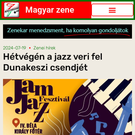
Magyar zene
Zenekar menedzsment,
ha komolyan gondoljátok
2024-07-19
Zenei hírek
Hétvégén a jazz veri fel
Dunakeszi csendjét