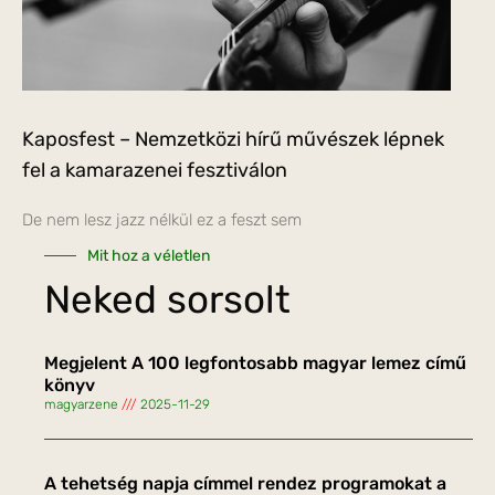
Kaposfest – Nemzetközi hírű művészek lépnek
fel a kamarazenei fesztiválon
De nem lesz jazz nélkül ez a feszt sem
Mit hoz a véletlen
Neked sorsolt
Megjelent A 100 legfontosabb magyar lemez című
könyv
magyarzene
2025-11-29
A tehetség napja címmel rendez programokat a