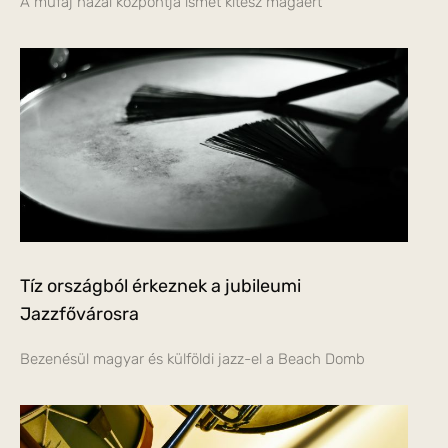
A műfaj hazai központja ismét kitesz magáért
Tíz országból érkeznek a jubileumi
Jazzfővárosra
Bezenésül magyar és külföldi jazz-el a Beach Domb