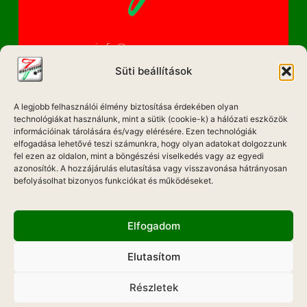
info@magyarzene.eu
Süti beállítások
A legjobb felhasználói élmény biztosítása érdekében olyan
IMPRESSZUM
technológiákat használunk, mint a sütik (cookie-k) a hálózati eszközök
információinak tárolására és/vagy elérésére. Ezen technológiák
ETIKAI KÓDEX
elfogadása lehetővé teszi számunkra, hogy olyan adatokat dolgozzunk
fel ezen az oldalon, mint a böngészési viselkedés vagy az egyedi
MÉDIA AJÁNLAT
azonosítók. A hozzájárulás elutasítása vagy visszavonása hátrányosan
befolyásolhat bizonyos funkciókat és működéseket.
ADATKEZELÉSI NYILATKOZAT
Elfogadom
Elutasítom
Hadd Szóljon!
Részletek
Weboldal Készítés: ONMEDIAWEB