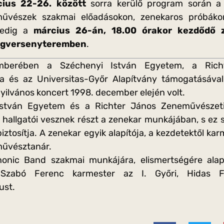
ius 22-26. között
sorra kerülő program során a 
művészek szakmai előadásokon, zenekaros próbáko
pedig a
március 26-án, 18.00 órakor kezdődő 
ngversenyteremben
.
mberében a Széchenyi István Egyetem, a Rich
la és az Universitas-Győr Alapítvány támogatásáva
nyilvános koncert 1998. december elején volt.
stván Egyetem és a Richter János Zeneművészeti
hallgatói vesznek részt a zenekar munkájában, s ez
biztosítja. A zenekar egyik alapítója, a kezdetektől 
művésztanár.
nic Band szakmai munkájára, elismertségére ala
Szabó Ferenc karmester az I. Győri, Hidas F
ust.