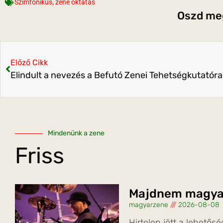
Szimfónikus
,
zene oktatás
Oszd meg
Előző Cikk
Elindult a nevezés a Befutó Zenei Tehetségkutatóra
Mindenünk a zene
Friss
Majdnem magyar
magyarzene
2026-08-08
Hirtelen jött a lehetősé