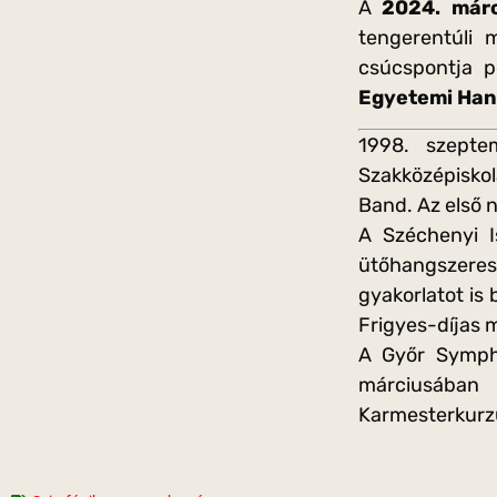
A
2024. márc
tengerentúli 
csúcspontja 
Egyetemi Ha
1998. szepte
Szakközépisko
Band. Az első 
A Széchenyi I
ütőhangszeres 
gyakorlatot is 
Frigyes-díjas 
A Győr Sympho
márciusában 
Karmesterkurz