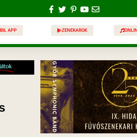
BIL APP
ZENEKAROK
ONLI
játok
s