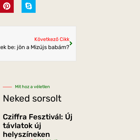
Következő Cikk
ttek be: jön a Mizújs babám?
Mit hoz a véletlen
Neked sorsolt
Cziffra Fesztivál: Új
távlatok új
helyszíneken