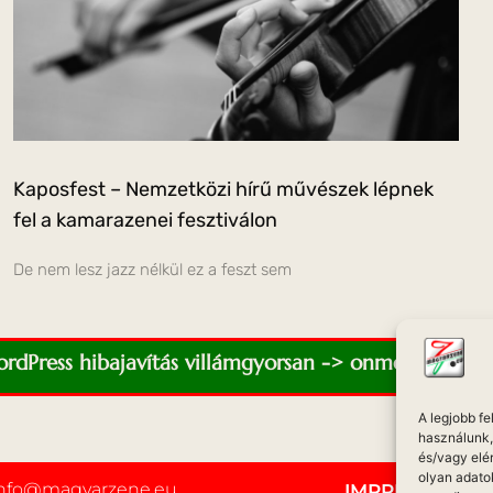
Kaposfest – Nemzetközi hírű művészek lépnek
fel a kamarazenei fesztiválon
De nem lesz jazz nélkül ez a feszt sem
WordPress hibajavítás villámgyorsan -> onmediaweb.e
A legjobb f
használunk, 
és/vagy elé
olyan adato
info@magyarzene.eu
IMPRESSZUM