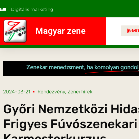
Digitális marketing
Magyar zene
MO
Zenekar menedzsment,
ha komolyan gondol
2024-03-21
Rendezvény
,
Zenei hírek
Győri Nemzetközi Hida
Frigyes Fúvószenekari
Karmesterkurzus