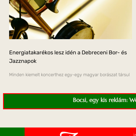
Energiatakarékos lesz idén a Debreceni Bor- és
Jazznapok
Minden kiemelt koncerthez egy-egy magyar borászat társul
Bocsi, egy kis reklám: 