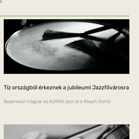
Tíz országból érkeznek a jubileumi Jazzfővárosra
Bezenésül magyar és külföldi jazz-el a Beach Domb