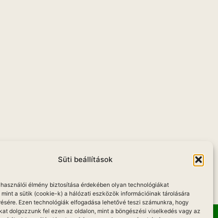
u
Süti beállítások
elhasználói élmény biztosítása érdekében olyan technológiákat
mint a sütik (cookie-k) a hálózati eszközök információinak tárolására
résére. Ezen technológiák elfogadása lehetővé teszi számunkra, hogy
kat dolgozzunk fel ezen az oldalon, mint a böngészési viselkedés vagy az