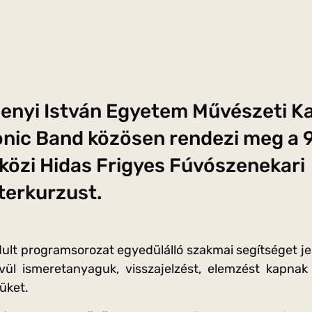
enyi István Egyetem Művészeti Ka
ic Band közösen rendezi meg a 9
özi Hidas Frigyes Fúvószenekari
erkurzust.
ult programsorozat egyedülálló szakmai segítséget je
vül ismeretanyaguk, visszajelzést, elemzést kapnak 
süket.