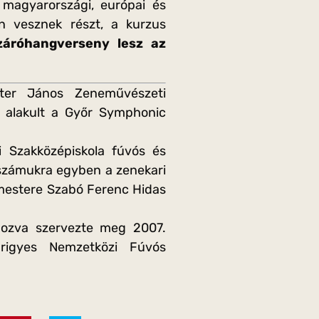
magyarországi, európai és
n vesznek részt, a kurzus
záróhangverseny lesz az
ter János Zeneművészeti
l alakult a Győr Symphonic
 Szakközépiskola fúvós és
 számukra egyben a zenekari
karmestere Szabó Ferenc Hidas
pozva szervezte meg 2007.
rigyes Nemzetközi Fúvós