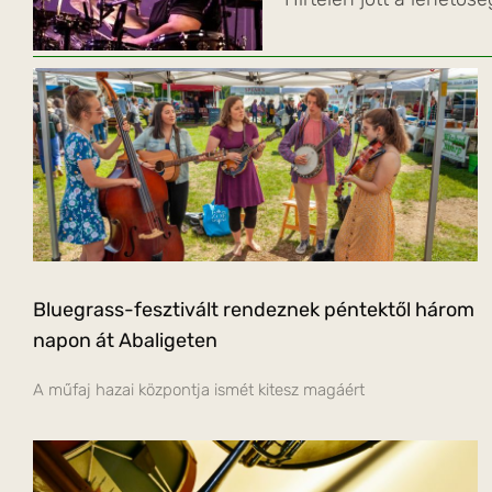
Bluegrass-fesztivált rendeznek péntektől három
napon át Abaligeten
A műfaj hazai központja ismét kitesz magáért