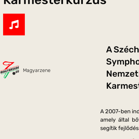
A Széch
Symphon
Magyarzene
Nemzetk
Karmest
A 2007-ben ind
amely által bő
segítik fejlődé