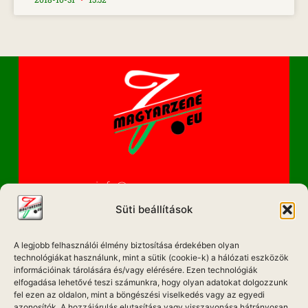
info@magyarzene.eu
Süti beállítások
A legjobb felhasználói élmény biztosítása érdekében olyan
IMPRESSZUM
technológiákat használunk, mint a sütik (cookie-k) a hálózati eszközök
információinak tárolására és/vagy elérésére. Ezen technológiák
ETIKAI KÓDEX
elfogadása lehetővé teszi számunkra, hogy olyan adatokat dolgozzunk
fel ezen az oldalon, mint a böngészési viselkedés vagy az egyedi
MÉDIA AJÁNLAT
azonosítók. A hozzájárulás elutasítása vagy visszavonása hátrányosan