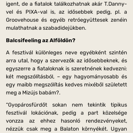
igent, de a fiatalok találkozhatnak akár T.Danny-
vel és PIXA-val is, az idősebbek pedig, pl. a
Groovehouse és egyéb retróegyüttesek zenéin
mulathatnak a szabadidejükben.
Balcsifeeling az Alföldön?
A fesztivál különleges neve egyébként szintén
arra utal, hogy a szervezők az idősebbeknek, és
egyszerre a fiataloknak is szeretnének kedvezni:
két megszólításból, – egy hagyományosabb és
egy maibb megszólítás kedves mixéből született
meg a Mizújs babám?.
“Gyopárosfürdőt sokan nem tekintik tipikus
fesztivál lokációnak, pedig a part közelsége
vonzza az ehhez hasonló rendezvényeket,
nézzük csak meg a Balaton környékét. Ugyan