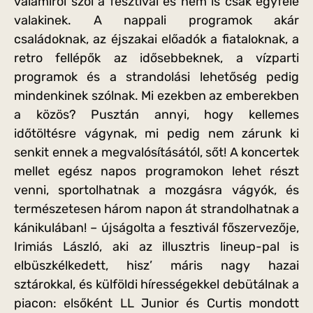
valamiről szól a fesztivál és nem is csak egyféle
valakinek. A nappali programok akár
családoknak, az éjszakai előadók a fiataloknak, a
retro fellépők az idősebbeknek, a vízparti
programok és a strandolási lehetőség pedig
mindenkinek szólnak. Mi ezekben az emberekben
a közös? Pusztán annyi, hogy kellemes
időtöltésre vágynak, mi pedig nem zárunk ki
senkit ennek a megvalósításától, sőt! A koncertek
mellet egész napos programokon lehet részt
venni, sportolhatnak a mozgásra vágyók, és
természetesen három napon át strandolhatnak a
kánikulában! – újságolta a fesztivál főszervezője,
Irimiás László, aki az illusztris lineup-pal is
elbüszkélkedett, hisz’ máris nagy hazai
sztárokkal, és külföldi hírességekkel debütálnak a
piacon: elsőként LL Junior és Curtis mondott