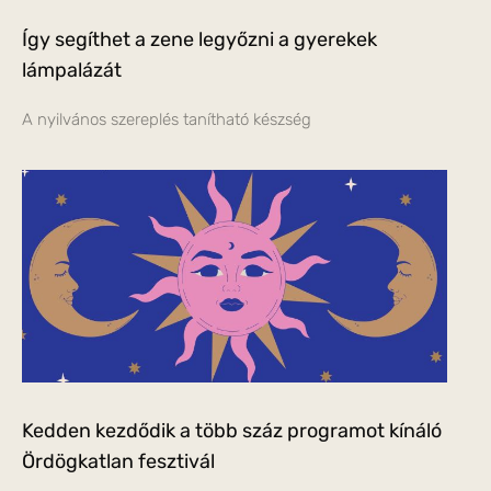
Így segíthet a zene legyőzni a gyerekek
lámpalázát
A nyilvános szereplés tanítható készség
Kedden kezdődik a több száz programot kínáló
Ördögkatlan fesztivál