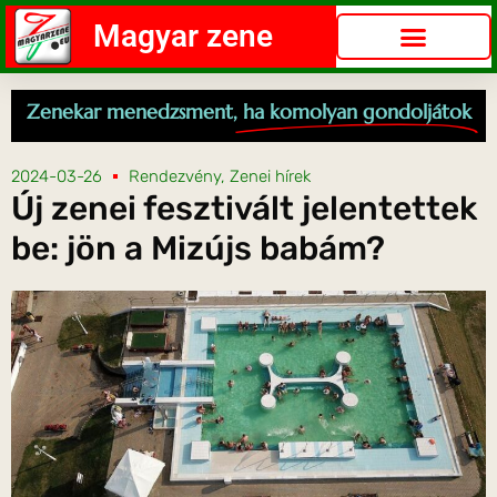
Magyar zene
Zenekar menedzsment,
ha komolyan gondoljátok
2024-03-26
Rendezvény
,
Zenei hírek
Új zenei fesztivált jelentettek
be: jön a Mizújs babám?