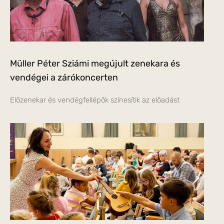
Müller Péter Sziámi megújult zenekara és
vendégei a zárókoncerten
Előzenekar és vendégfellépők színesítik az előadást