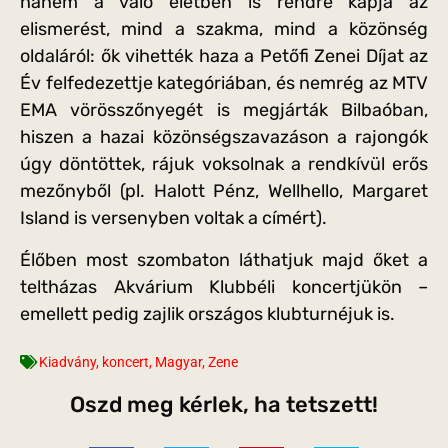
hanem a való életben is rendre kapja az
elismerést, mind a szakma, mind a közönség
oldaláról: ők vihették haza a Petőfi Zenei Díjat az
Év felfedezettje kategóriában, és nemrég az MTV
EMA vörösszőnyegét is megjárták Bilbaóban,
hiszen a hazai közönségszavazáson a rajongók
úgy döntöttek, rájuk voksolnak a rendkívül erős
mezőnyből (pl. Halott Pénz, Wellhello, Margaret
Island is versenyben voltak a címért).
Élőben most szombaton láthatjuk majd őket a
teltházas Akvárium Klubbéli koncertjükön –
emellett pedig zajlik országos klubturnéjuk is.
Kiadvány
,
koncert
,
Magyar
,
Zene
Oszd meg kérlek, ha tetszett!