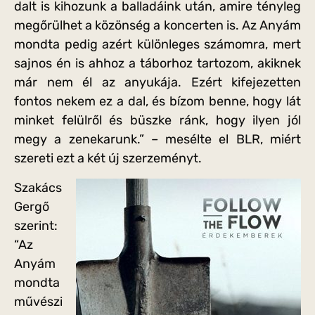
dalt is kihozunk a balladáink után, amire tényleg
megőrülhet a közönség a koncerten is. Az Anyám
mondta pedig azért különleges számomra, mert
sajnos én is ahhoz a táborhoz tartozom, akiknek
már nem él az anyukája. Ezért kifejezetten
fontos nekem ez a dal, és bízom benne, hogy lát
minket felülről és büszke ránk, hogy ilyen jól
megy a zenekarunk.” – mesélte el BLR, miért
szereti ezt a két új szerzeményt.
Szakács
Gergő
szerint:
“Az
Anyám
mondta
művészi