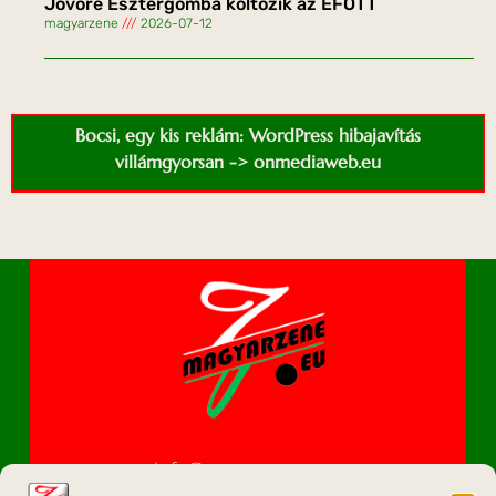
Jövőre Esztergomba költözik az EFOTT
magyarzene
2026-07-12
Bocsi, egy kis reklám: WordPress hibajavítás
villámgyorsan -> onmediaweb.eu
info@magyarzene.eu