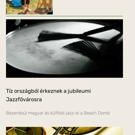
Tíz országból érkeznek a jubileumi
Jazzfővárosra
Bezenésül magyar és külföldi jazz-el a Beach Domb