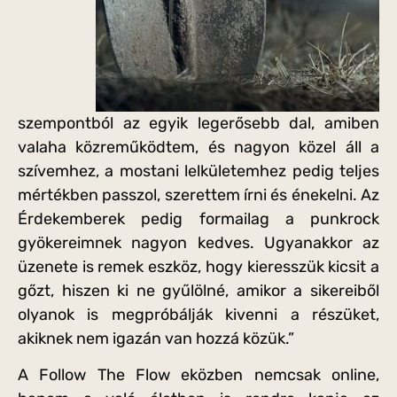
szempontból az egyik legerősebb dal, amiben
valaha közreműködtem, és nagyon közel áll a
szívemhez, a mostani lelkületemhez pedig teljes
mértékben passzol, szerettem írni és énekelni. Az
Érdekemberek pedig formailag a punkrock
gyökereimnek nagyon kedves. Ugyanakkor az
üzenete is remek eszköz, hogy kieresszük kicsit a
gőzt, hiszen ki ne gyűlölné, amikor a sikereiből
olyanok is megpróbálják kivenni a részüket,
akiknek nem igazán van hozzá közük.”
A Follow The Flow eközben nemcsak online,