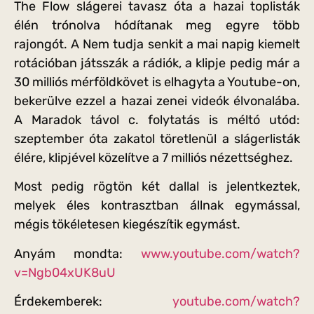
The Flow slágerei tavasz óta a hazai toplisták
élén trónolva hódítanak meg egyre több
rajongót. A Nem tudja senkit a mai napig kiemelt
rotációban játsszák a rádiók, a klipje pedig már a
30 milliós mérföldkövet is elhagyta a Youtube-on,
bekerülve ezzel a hazai zenei videók élvonalába.
A Maradok távol c. folytatás is méltó utód:
szeptember óta zakatol töretlenül a slágerlisták
élére, klipjével közelítve a 7 milliós nézettséghez.
Most pedig rögtön két dallal is jelentkeztek,
melyek éles kontrasztban állnak egymással,
mégis tökéletesen kiegészítik egymást.
Anyám mondta:
www.youtube.com/watch?
v=Ngb04xUK8uU
Érdekemberek:
youtube.com/watch?