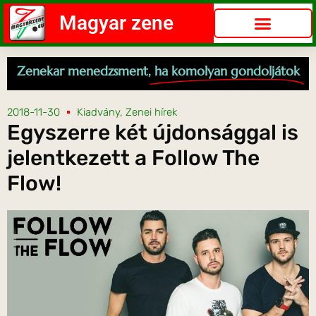
Magyar zene
Zenekar menedzsment,
ha komolyan gondoljátok
2018-11-30
Kiadvány
,
Zenei hírek
Egyszerre két újdonsággal is
jelentkezett a Follow The
Flow!