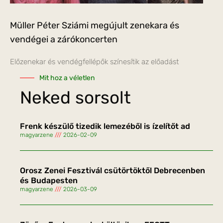
Müller Péter Sziámi megújult zenekara és
vendégei a zárókoncerten
Előzenekar és vendégfellépők színesítik az előadást
Mit hoz a véletlen
Neked sorsolt
Frenk készülő tizedik lemezéből is ízelítőt ad
magyarzene
2026-02-09
Orosz Zenei Fesztivál csütörtöktől Debrecenben
és Budapesten
magyarzene
2026-03-09