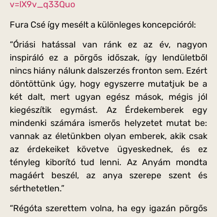
v=lX9v_q33Quo
Fura Csé így mesélt a különleges koncepcióról:
“Óriási hatással van ránk ez az év, nagyon
inspiráló ez a pörgős időszak, így lendületből
nincs hiány nálunk dalszerzés fronton sem. Ezért
döntöttünk úgy, hogy egyszerre mutatjuk be a
két dalt, mert ugyan egész mások, mégis jól
kiegészítik egymást. Az Érdekemberek egy
mindenki számára ismerős helyzetet mutat be:
vannak az életünkben olyan emberek, akik csak
az érdekeiket követve ügyeskednek, és ez
tényleg kiborító tud lenni. Az Anyám mondta
magáért beszél, az anya szerepe szent és
sérthetetlen.”
“Régóta szerettem volna, ha egy igazán pörgős