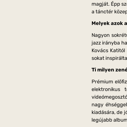
magját. Épp sz
a tánctér köze
Melyek azok a
Nagyon sokrétű
jazz irányba h
Kovács Katitól
sokat inspirált
Ti milyen zené
Prémium előfiz
elektronikus 
videómegosztón
nagy éhséggel 
kiadására, de 
legújabb albumá