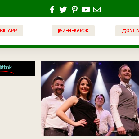
BIL APP
ZENEKAROK
ONLI
játok