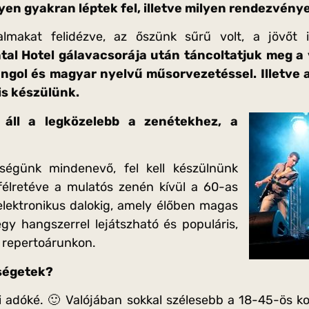
en gyakran léptek fel, illetve milyen rendezvén
almakat felidézve, az őszünk sűrű volt, a jövőt 
tal Hotel gálavacsorája után táncoltatjuk meg 
angol és magyar nyelvű műsorvezetéssel. Illetve 
is készülünk.
s áll a legközelebb a zenétekhez, a
ségünk mindenevő, fel kell készülnünk
félretéve a mulatós zenén kívül a 60-as
elektronikus dalokig, amely élőben magas
gy hangszerrel lejátszható és populáris,
 repertoárunkon.
ségetek?
 adóké. 🙂 Valójában sokkal szélesebb a 18-45-ös kor