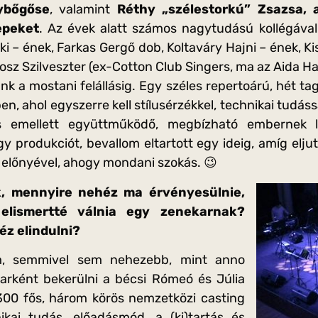
ybőgőse
, valamint
Réthy „szélestorkú” Zsazsa, 
epeket
. Az évek alatt számos nagytudású kollégával
ki – ének, Farkas Gergő dob, Koltaváry Hajni – ének, Kis
osz Szilveszter (ex-Cotton Club Singers, ma az Aida H
k a mostani felállásig. Egy széles repertoárú, hét tag
n, ahol egyszerre kell stílusérzékkel, technikai tudás
s emellett együttműködő, megbízható embernek l
y produkciót, bevallom eltartott egy ideig, amíg elj
 előnyével, ahogy mondani szokás. 😉
k, mennyire nehéz ma érvényesülnie,
elismertté válnia egy zenekarnak?
z elindulni?
, semmivel sem nehezebb, mint anno
arként bekerülni a bécsi Rómeó és Júlia
300 fős, három körös nemzetközi casting
ikai tudás, előadásmód, a (ki)tartás és