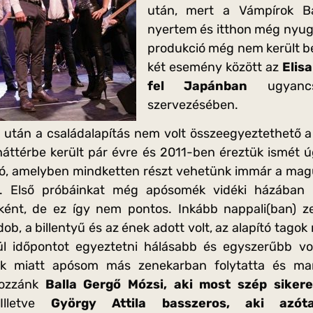
után, mert a Vámpírok Bál
nyertem és itthon még nyuga
produkció még nem került 
két esemény között az
Elis
fel Japánban
ugyancs
szervezésében.
után a családalapítás nem volt összeegyeztethető a 
háttérbe került pár évre és 2011-ben éreztük ismét ú
ió, amelyben mindketten részt vehetünk immár a magun
s. Első próbáinkat még apósomék vidéki házában 
ként, de ez így nem pontos. Inkább nappali(ban) z
ob, a billentyű és az ének adott volt, az alapító tago
ül időpontot egyeztetni hálásabb és egyszerűbb vol
ok miatt apósom más zenekarban folytatta és ma
hozzánk
Balla Gergő Mózsi, aki most szép siker
 Illetve
György Attila basszeros, aki azó