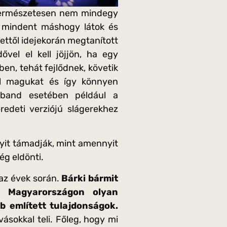
 Természetesen nem mindegy
 mindent máshogy látok és
ettől idejekorán megtanított
ővel el kell jöjjön, ha egy
en, tehát fejlődnek, követik
l magukat és így könnyen
band esetében például a
redeti verziójú slágerekhez
nyit támadják, mint amennyit
ég eldönti.
 az évek során.
Bárki bármit
 Magyarországon olyan
 említett tulajdonságok.
sokkal teli. Főleg, hogy mi