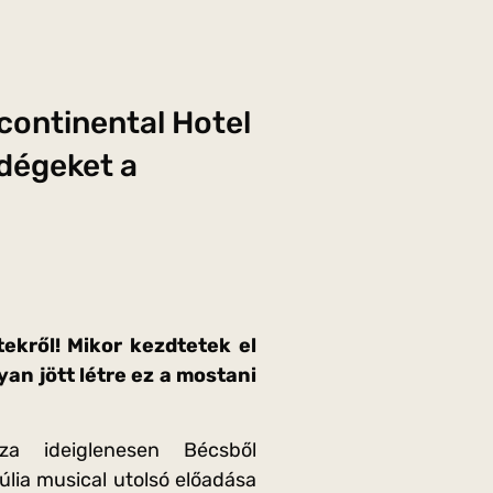
continental Hotel
ndégeket a
tekről! Mikor kezdtetek el
yan jött létre ez a mostani
za ideiglenesen Bécsből
lia musical utolsó előadása