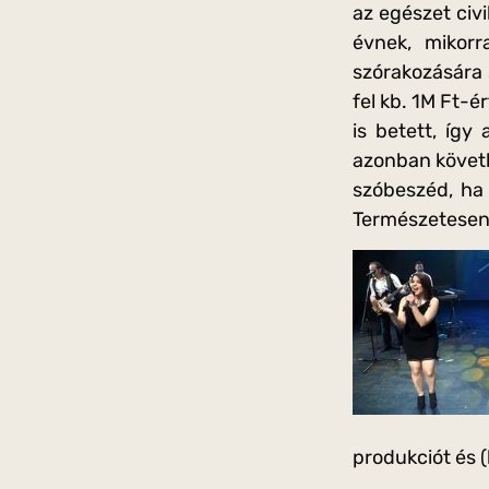
az egészet civi
évnek, mikorr
szórakozására 
fel kb. 1M Ft-é
is betett, így
azonban követk
szóbeszéd, ha 
Természetesen e
produkciót és (