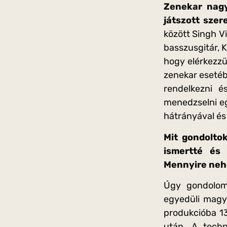
Zenekar nag
játszott szer
között Singh Vi
basszusgitár, K
hogy elérkezzün
zenekar esetébe
rendelkezni é
menedzselni eg
hátrányával és
Mit gondolto
ismertté és 
Mennyire nehé
Úgy gondolom
egyedüli magy
produkcióba 1
után. A techn