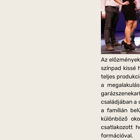
Az előzmények 
színpad kissé 
teljes produkc
a megalakulá
garázszenekar
családjában a d
a famílián bel
különböző ok
csatlakozott 
formációval.