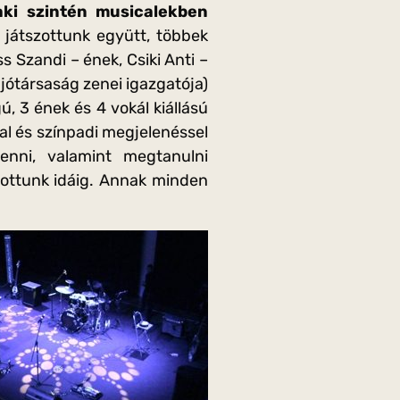
aki szintén musicalekben
 játszottunk együtt, többek
s Szandi – ének, Csiki Anti –
ajótársaság zenei igazgatója)
ú, 3 ének és 4 vokál kiállású
sal és színpadi megjelenéssel
enni, valamint megtanulni
utottunk idáig. Annak minden