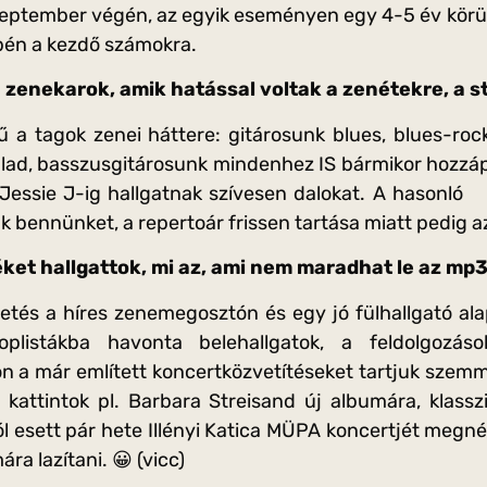
eptember végén, az egyik eseményen egy 4-5 év körüli 
pén a kezdő számokra.
 zenekarok, amik hatással voltak a zenétekre, a s
 a tagok zenei háttere: gitárosunk blues, blues-roc
alad, basszusgitárosunk mindenhez IS bármikor hozzá
 Jessie J-ig hallgatnak szívesen dalokat. A hasonló 
ak bennünket, a repertoár frissen tartása miatt pedig a
ket hallgattok, mi az, ami nem maradhat le az mp3 
etés a híres zenemegosztón és egy jó fülhallgató ala
toplistákba havonta belehallgatok, a feldolgozás
 a már említett koncertközvetítéseket tartjuk szemme
kattintok pl. Barbara Streisand új albumára, klassz
jól esett pár hete Illényi Katica MÜPA koncertjét megn
ra lazítani. 😀 (vicc)