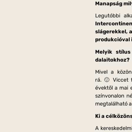
Manapság mily
Legutóbbi alk
Intercontinen
slágerekkel, 
produkcióval 
Melyik stílu
dalaitokhoz?
Mivel a közön
rá. 🙂 Viccet 
évektől a mai 
színvonalon né
megtalálható a
Ki a célközön
A kereskedelmi