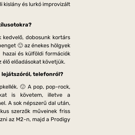
kislány és lurkó improvizált
tílusotokra?
k kedvelő, dobosunk kortárs
penget 🙂 az énekes hölgyek
hazai és külföldi formációk
z élő előadásokat követjük.
lejátszóról, telefonról?
pkellék. 🙂 A pop, pop-rock,
okat is követem, illetve a
l. A sok népszerű dal után,
ikus szerzők műveinek friss
ézni az M2-n, majd a Prodigy