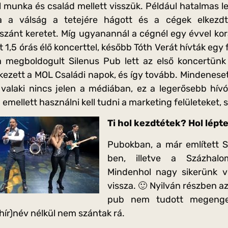
l munka és család mellett visszük. Például hatalmas le
a a válság a tetejére hágott és a cégek elkezdt
szánt keretet. Míg ugyanannál a cégnél egy évvel kor
rt 1,5 órás élő koncerttel, később Tóth Verát hívták egy
 a megboldogult Silenus Pub lett az első koncertünk
ezett a MOL Családi napok, és így tovább. Mindenesetr
valaki nincs jelen a médiában, ez a legerősebb hívós
mellett használni kell tudni a marketing felületeket, 
Ti hol kezdtétek? Hol lépte
Pubokban, a már említett S
ben, illetve a Százhalom
Mindenhol nagy sikerünk v
vissza. 🙂 Nyilván részben a
pub nem tudott megenge
hír)név nélkül nem szántak rá.