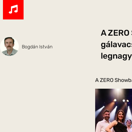
A ZERO 
gálavac
Bogdán István
legnagy
A ZERO Showba