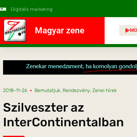
Digitális marketing
Magyar zene
MO
Zenekar menedzsment,
ha komolyan gondol
2018-11-26
Bemutatjuk
,
Rendezvény
,
Zenei hírek
Szilveszter az
InterContinentalban