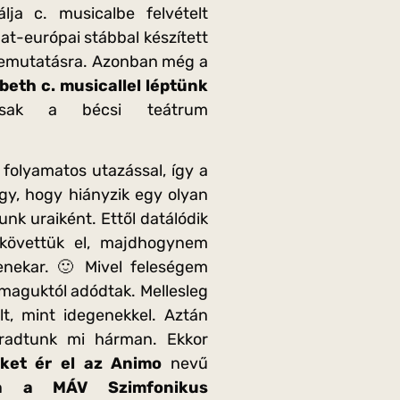
ja c. musicalbe felvételt
t-európai stábbal készített
bemutatásra. Azonban még a
abeth c. musicallel léptünk
ak a bécsi teátrum
folyamatos utazással, így a
gy, hogy hiányzik egy olyan
k uraiként. Ettől datálódik
követtük el, majdhogynem
enekar. 🙂 Mivel feleségem
k maguktól adódtak. Mellesleg
t, mint idegenekkel. Aztán
radtunk mi hárman. Ekkor
eket ér el az Animo
nevű
ta a MÁV Szimfonikus