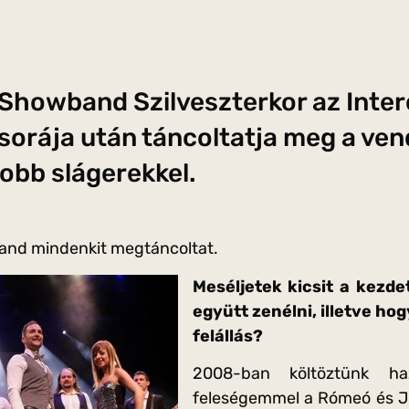
Showband Szilveszterkor az Inter
sorája után táncoltatja meg a ve
obb slágerekkel.
nd mindenkit megtáncoltat.
Meséljetek kicsit a kezde
együtt zenélni, illetve hog
felállás?
2008-ban költöztünk ha
feleségemmel a Rómeó és Jú