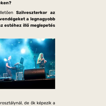
yeken?
illetően
Szilveszterkor az
a vendégeket a legnagyobb
az estéhez illő meglepetés
osztálynál, de ők képezik a