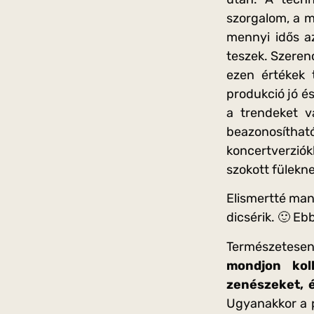
szorgalom, a 
mennyi idős a
teszek. Szeren
ezen értékek t
produkció jó é
a trendeket 
beazonosítha
koncertverziók
szokott fülekne
Elismertté man
dicsérik. 🙂 Eb
Természetesen a
mondjon kol
zenészeket, 
Ugyanakkor a p