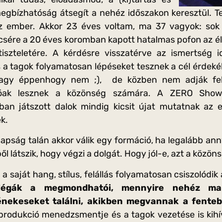
megbízhatóság átsegít a nehéz időszakon keresztül.
z ember. Akkor 23 éves voltam, ma 37 vagyok: sok
csére a 20 éves koromban kapott hatalmas pofon az él
iszteletére. A kérdésre visszatérve az ismertség id
s a tagok folyamatosan lépéseket tesznek a cél érdekéb
vagy éppenhogy nem ;), de közben nem adják fe
tóak lesznek a közönség számára. A ZERO Show
ban játszott dalok mindig kicsit újat mutatnak az e
k.
apság talán akkor válik egy formáció, ha legalább an
ből látszik, hogy végzi a dolgát. Hogy jól-e, azt a közöns
 saját hang, stílus, felállás folyamatosan csiszolódik
légák a megmondhatói, mennyire nehéz ma
énekeseket találni, akikben megvannak a fentebb
rodukció menedzsmentje és a tagok vezetése is kihívá