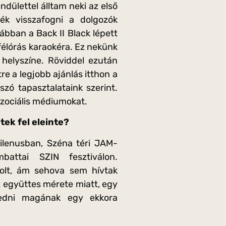
ndülettel álltam neki az első
ék visszafogni a dolgozók
ábban a Back II Black lépett
 félórás karaokéra. Ez nekünk
 helyszíne. Röviddel ezután
e a legjobb ajánlás itthon a
zó tapasztalataink szerint.
szociális médiumokat.
tek fel eleinte?
ilenusban, Széna téri JAM-
battai SZIN fesztiválon.
olt, ám sehova sem hívtak
z együttes mérete miatt, egy
dni magának egy ekkora