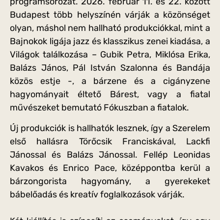
programsorozat. 2026. február 11. és 22. között
Budapest több helyszínén várják a közönséget
olyan, máshol nem hallható produkciókkal, mint a
Bajnokok ligája jazz és klasszikus zenei kiadása, a
Világok találkozása – Gubik Petra, Miklósa Erika,
Balázs János, Pál István Szalonna és Bandája
közös estje -, a bárzene és a cigányzene
hagyományait éltető Bárest, vagy a fiatal
művészeket bemutató Fókuszban a fiatalok.
Új produkciók is hallhatók lesznek, így a Szerelem
első hallásra Törőcsik Franciskával, Lackfi
Jánossal és Balázs Jánossal. Fellép Leonidas
Kavakos és Enrico Pace, középpontba kerül a
bárzongorista hagyomány, a gyerekeket
bábelőadás és kreatív foglalkozások várják.