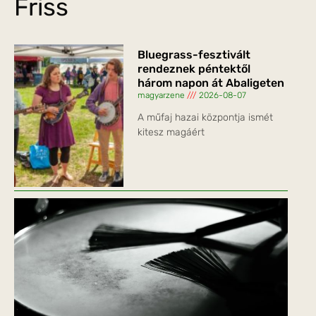
Friss
Bluegrass-fesztivált
rendeznek péntektől
három napon át Abaligeten
magyarzene
2026-08-07
A műfaj hazai központja ismét
kitesz magáért