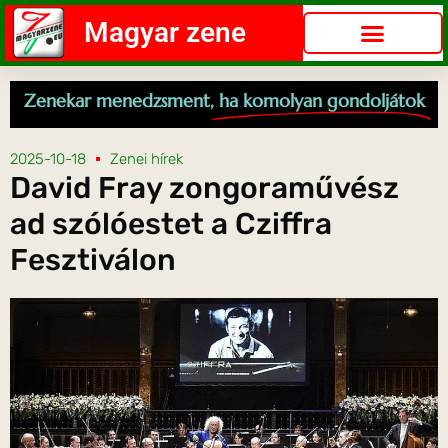
Magyar zene
Zenekar menedzsment,
ha komolyan gondoljátok
2025-10-18
Zenei hírek
David Fray zongoraművész
ad szólóestet a Cziffra
Fesztiválon