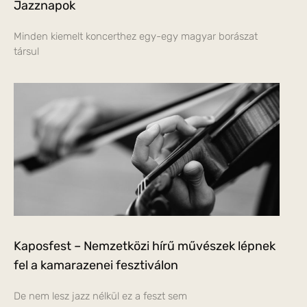
Jazznapok
Minden kiemelt koncerthez egy-egy magyar borászat
társul
Kaposfest – Nemzetközi hírű művészek lépnek
fel a kamarazenei fesztiválon
De nem lesz jazz nélkül ez a feszt sem