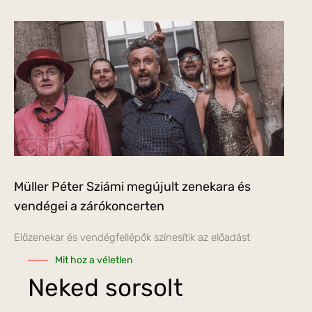
Müller Péter Sziámi megújult zenekara és
vendégei a zárókoncerten
Előzenekar és vendégfellépők színesítik az előadást
Mit hoz a véletlen
Neked sorsolt