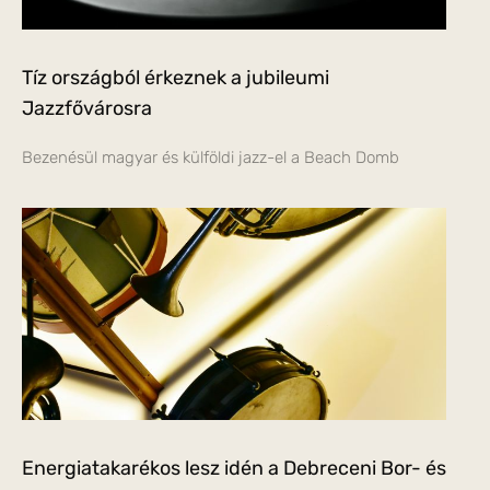
Tíz országból érkeznek a jubileumi
Jazzfővárosra
Bezenésül magyar és külföldi jazz-el a Beach Domb
Energiatakarékos lesz idén a Debreceni Bor- és