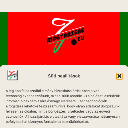
info@magyarzene.eu
Süti beállítások
A legjobb felhasználói élmény biztosítása érdekében olyan
IMPRESSZUM
technológiákat használunk, mint a sütik (cookie-k) a hálózati eszközök
információinak tárolására és/vagy elérésére. Ezen technológiák
ETIKAI KÓDEX
elfogadása lehetővé teszi számunkra, hogy olyan adatokat dolgozzunk
fel ezen az oldalon, mint a böngészési viselkedés vagy az egyedi
MÉDIA AJÁNLAT
azonosítók. A hozzájárulás elutasítása vagy visszavonása hátrányosan
befolyásolhat bizonyos funkciókat és működéseket.
ADATKEZELÉSI NYILATKOZAT