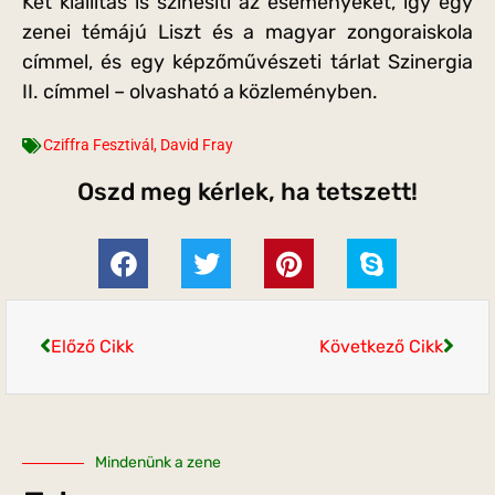
Két kiállítás is színesíti az eseményeket, így egy
zenei témájú Liszt és a magyar zongoraiskola
címmel, és egy képzőművészeti tárlat Szinergia
II. címmel – olvasható a közleményben.
Cziffra Fesztivál
,
David Fray
Oszd meg kérlek, ha tetszett!
Előző Cikk
Következő Cikk
Mindenünk a zene