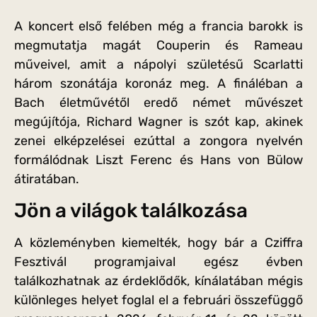
A koncert első felében még a francia barokk is
megmutatja magát Couperin és Rameau
műveivel, amit a nápolyi születésű Scarlatti
három szonátája koronáz meg. A fináléban a
Bach életművétől eredő német művészet
megújítója, Richard Wagner is szót kap, akinek
zenei elképzelései ezúttal a zongora nyelvén
formálódnak Liszt Ferenc és Hans von Bülow
átiratában.
Jön a világok találkozása
A közleményben kiemelték, hogy bár a Cziffra
Fesztivál programjaival egész évben
találkozhatnak az érdeklődők, kínálatában mégis
különleges helyet foglal el a februári összefüggő