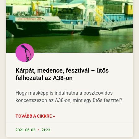
Kárpát, medence, fesztivál – ütős
felhozatal az A38-on
Hogy másképp is indulhatna a posztcovidos
koncertszezon az A38-on, mint egy ütős feszttel?
TOVÁBB A CIKKRE »
2021-06-02
21:23