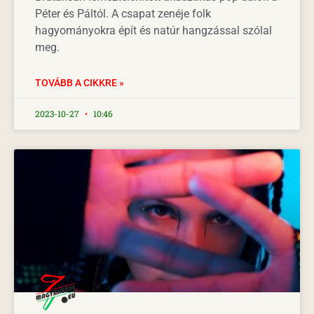
Péter és Páltól. A csapat zenéje folk
hagyományokra épít és natúr hangzással szólal
meg.
TOVÁBB A CIKKRE »
2023-10-27
10:46