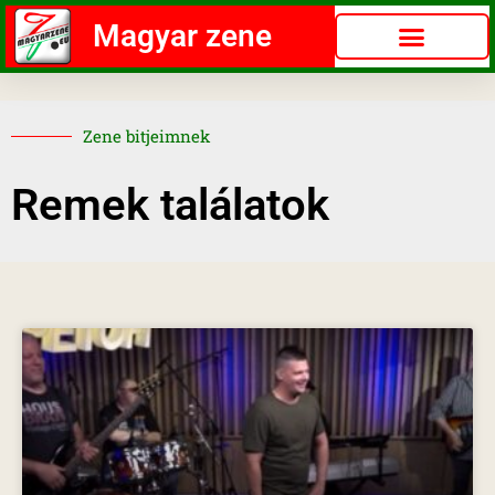
Magyar zene
Zene bitjeimnek
Remek találatok