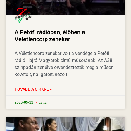
A Petőfi rádióban, élőben a
Véletlencorp zenekar
A Véletlencorp zenekar volt a vendége a Petőfi
rádió Hajrá Magyarok című műsorának. Az A38
színpadán zenélve örvendeztették meg a műsor
követőit, hallgatóit, nézőit.
TOVÁBB A CIKKRE »
2025-05-22
17:12