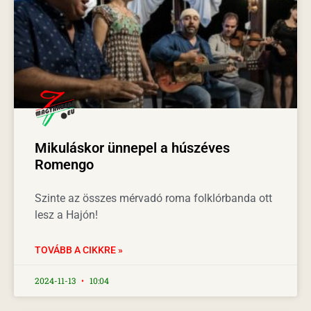
Mikuláskor ünnepel a húszéves
Romengo
Szinte az összes mérvadó roma folklórbanda ott
lesz a Hajón!
TOVÁBB A CIKKRE »
2024-11-13
10:04