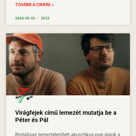
TOVÁBB A CIKKRE »
2024-06-03
20:13
Virágfejek című lemezét mutatja be a
Péter és Pál
Brutálisan lemeztelenített akusztikus pop dalok a