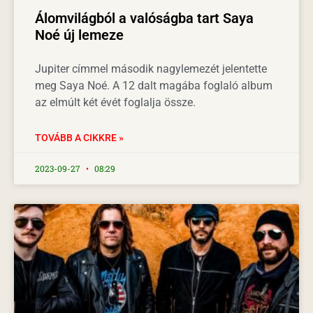
Álomvilágból a valóságba tart Saya
Noé új lemeze
Jupiter címmel második nagylemezét jelentette
meg Saya Noé. A 12 dalt magába foglaló album
az elmúlt két évét foglalja össze.
TOVÁBB A CIKKRE »
2023-09-27
08:29