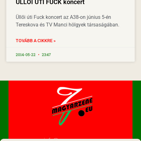
ÜLLŐI ÚTI FUCK koncert
Üllői úti Fuck koncert az A38-on június 5-én
Tereskova és TV Manci hölgyek társaságában.
TOVÁBB A CIKKRE »
2014-05-22
23:47
info@magyarzene.eu