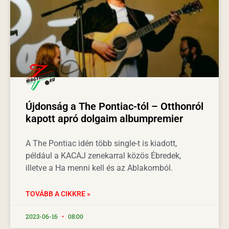
Újdonság a The Pontiac-tól – Otthonról
kapott apró dolgaim albumpremier
A The Pontiac idén több single-t is kiadott,
például a KACAJ zenekarral közös Ébredek,
illetve a Ha menni kell és az Ablakomból.
TOVÁBB A CIKKRE »
2023-06-16
08:00