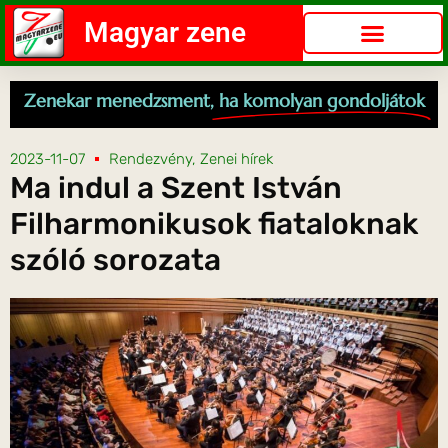
Magyar zene
Zenekar menedzsment,
ha komolyan gondoljátok
2023-11-07
Rendezvény
,
Zenei hírek
Ma indul a Szent István
Filharmonikusok fiataloknak
szóló sorozata