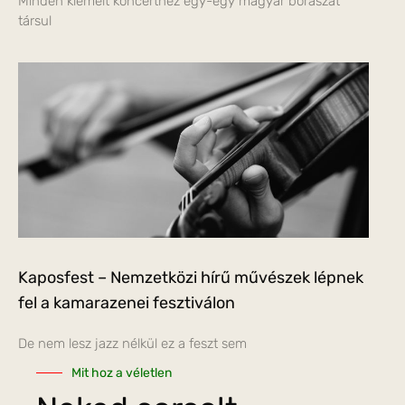
Minden kiemelt koncerthez egy-egy magyar borászat
társul
Kaposfest – Nemzetközi hírű művészek lépnek
fel a kamarazenei fesztiválon
De nem lesz jazz nélkül ez a feszt sem
Mit hoz a véletlen