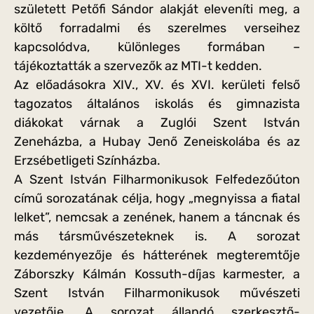
született Petőfi Sándor alakját eleveníti meg, a
költő forradalmi és szerelmes verseihez
kapcsolódva, különleges formában –
tájékoztatták a szervezők az MTI-t kedden.
Az előadásokra XIV., XV. és XVI. kerületi felső
tagozatos általános iskolás és gimnazista
diákokat várnak a Zuglói Szent István
Zeneházba, a Hubay Jenő Zeneiskolába és az
Erzsébetligeti Színházba.
A Szent István Filharmonikusok Felfedezőúton
című sorozatának célja, hogy „megnyissa a fiatal
lelket”, nemcsak a zenének, hanem a táncnak és
más társművészeteknek is. A sorozat
kezdeményezője és hátterének megteremtője
Záborszky Kálmán Kossuth-díjas karmester, a
Szent István Filharmonikusok művészeti
vezetője. A sorozat állandó szerkesztő-