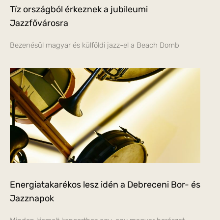
Tíz országból érkeznek a jubileumi
Jazzfővárosra
Bezenésül magyar és külföldi jazz-el a Beach Domb
Energiatakarékos lesz idén a Debreceni Bor- és
Jazznapok