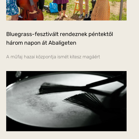
Bluegrass-fesztivált rendeznek péntektől
három napon át Abaligeten
A műfaj hazai központja ismét kitesz magáért