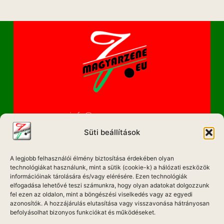
info@magyarzene.eu
Süti beállítások
A legjobb felhasználói élmény biztosítása érdekében olyan
IMPRESSZUM
technológiákat használunk, mint a sütik (cookie-k) a hálózati eszközök
információinak tárolására és/vagy elérésére. Ezen technológiák
ETIKAI KÓDEX
elfogadása lehetővé teszi számunkra, hogy olyan adatokat dolgozzunk
fel ezen az oldalon, mint a böngészési viselkedés vagy az egyedi
MÉDIA AJÁNLAT
azonosítók. A hozzájárulás elutasítása vagy visszavonása hátrányosan
befolyásolhat bizonyos funkciókat és működéseket.
ADATKEZELÉSI NYILATKOZAT