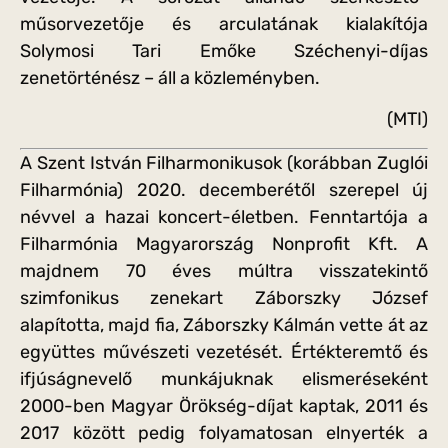
műsorvezetője és arculatának kialakítója
Solymosi Tari Emőke Széchenyi-díjas
zenetörténész – áll a közleményben.
(MTI)
A Szent István Filharmonikusok (korábban Zuglói
Filharmónia) 2020. decemberétől szerepel új
névvel a hazai koncert-életben. Fenntartója a
Filharmónia Magyarország Nonprofit Kft. A
majdnem 70 éves múltra visszatekintő
szimfonikus zenekart Záborszky József
alapította, majd fia, Záborszky Kálmán vette át az
együttes művészeti vezetését. Értékteremtő és
ifjúságnevelő munkájuknak elismeréseként
2000-ben Magyar Örökség-díjat kaptak, 2011 és
2017 között pedig folyamatosan elnyerték a