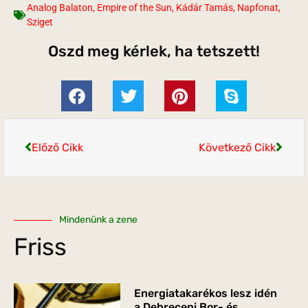
Analog Balaton
,
Empire of the Sun
,
Kádár Tamás
,
Napfonat
,
Sziget
Oszd meg kérlek, ha tetszett!
Előző Cikk
Következő Cikk
Mindenünk a zene
Friss
Energiatakarékos lesz idén
a Debreceni Bor- és