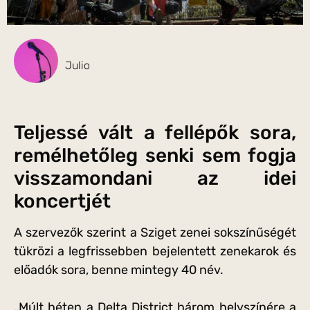
Julio
Teljessé vált a fellépők sora,
remélhetőleg senki sem fogja
visszamondani az idei
koncertjét
A szervezők szerint a Sziget zenei sokszínűségét
tükrözi a legfrissebben bejelentett zenekarok és
előadók sora, benne mintegy 40 név.
„Múlt héten a Delta District három helyszínére a