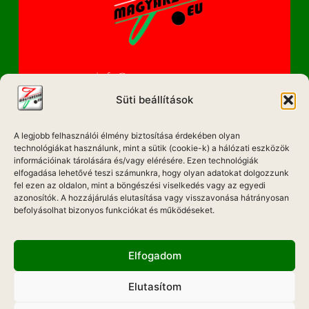
info@magyarzene.eu
Süti beállítások
A legjobb felhasználói élmény biztosítása érdekében olyan
IMPRESSZUM
technológiákat használunk, mint a sütik (cookie-k) a hálózati eszközök
információinak tárolására és/vagy elérésére. Ezen technológiák
elfogadása lehetővé teszi számunkra, hogy olyan adatokat dolgozzunk
ETIKAI KÓDEX
fel ezen az oldalon, mint a böngészési viselkedés vagy az egyedi
MÉDIA AJÁNLAT
azonosítók. A hozzájárulás elutasítása vagy visszavonása hátrányosan
befolyásolhat bizonyos funkciókat és működéseket.
ADATKEZELÉSI NYILATKOZAT
Elfogadom
Elutasítom
Hadd Szóljon!