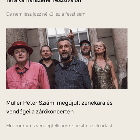
fel a kamarazenei fesztiválon
De nem lesz jazz nélkül ez a feszt sem
Müller Péter Sziámi megújult zenekara és
vendégei a zárókoncerten
Előzenekar és vendégfellépők színesítik az előadást