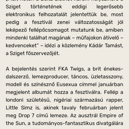
Sziget történetének eddigi legerősebb
elektronikus felhozatalát jelentettük be, most
pedig a fesztivál zenei változatosságát jól
leképező fellépőcsomagot mutatunk be, amiben
mindenki találhat magának – műfajokon átívelő –
kedvenceket” – idézi a közlemény Kádár Tamást,
a Sziget főszervezőjét.
A bejelentés szerint FKA Twigs, a brit énekes-
dalszerző, lemezproducer, táncos, üzletasszony,
modell és színésznő Eusexua címmel januárban
megjelent albumát hozza a fesztiválra. Fellép a
londoni születésű, nigériai származású rapper,
Little Simz is, akinek tavaly februárban jelent
meg Drop 7 című lemeze. Az ausztrál Empire of
the Sun, a tudományos-fantasztikus divatgálára