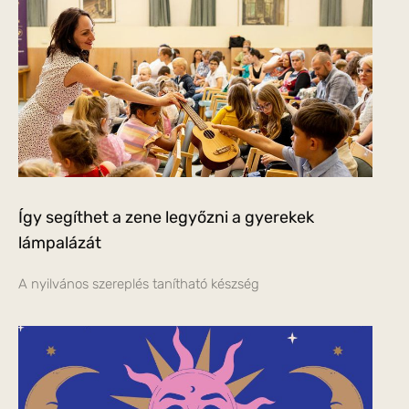
Így segíthet a zene legyőzni a gyerekek
lámpalázát
A nyilvános szereplés tanítható készség