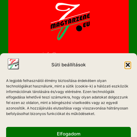
info@magyarzene.eu
Süti beállítások
A legjobb felhasználói élmény biztosítása érdekében olyan
IMPRESSZUM
technológiákat használunk, mint a sütik (cookie-k) a hálózati eszközök
információinak tárolására és/vagy elérésére. Ezen technológiák
ETIKAI KÓDEX
elfogadása lehetővé teszi számunkra, hogy olyan adatokat dolgozzunk
fel ezen az oldalon, mint a böngészési viselkedés vagy az egyedi
MÉDIA AJÁNLAT
azonosítók. A hozzájárulás elutasítása vagy visszavonása hátrányosan
befolyásolhat bizonyos funkciókat és működéseket.
ADATKEZELÉSI NYILATKOZAT
Elfogadom