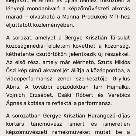
kiegészít, értelmez és újraértelmez, miközben a
lényegi mondanivaló a képzőművészeti alkotás
marad – olvasható a Manna Produkció MTI-hez
eljuttatott közleményében.
A sorozat, amelyet a Gergye Krisztián Társulat
közöségimédia-felületein követhet a közönség,
kéthetente csütörtökön jelentkezik új részekkel.
Az első rész, amely már elérhető, Szüts Miklós
Őszi kép című akvarelljét állítja a középpontba, a
videoperformansz zenei szerkesztője Gryllus
Ábris. A további epizódokban Tarr Hajnalka,
Vojnich Erzsébet, Csáki Róbert és Verebics
Ágnes alkotásaira reflektál a performansz.
A sorozatban Gergye Krisztián Harangozó-díjas
kortárs táncművész ismert és ismeretlen
képzőművészeti remekműveket mutat be a