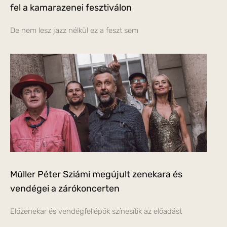
fel a kamarazenei fesztiválon
De nem lesz jazz nélkül ez a feszt sem
Müller Péter Sziámi megújult zenekara és
vendégei a zárókoncerten
Előzenekar és vendégfellépők színesítik az előadást