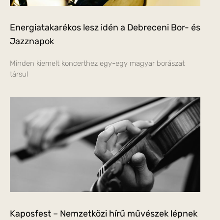
Energiatakarékos lesz idén a Debreceni Bor- és
Jazznapok
Minden kiemelt koncerthez egy-egy magyar borászat
társul
Kaposfest – Nemzetközi hírű művészek lépnek