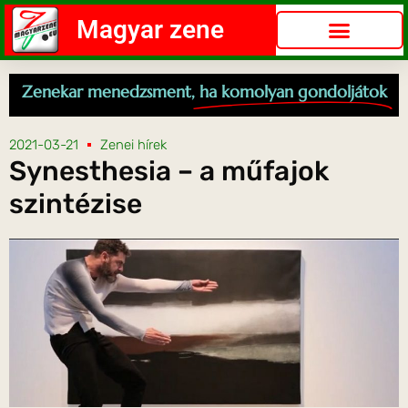
Magyar zene
Zenekar menedzsment,
ha komolyan gondoljátok
2021-03-21
Zenei hírek
Synesthesia – a műfajok
szintézise