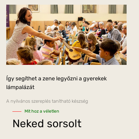
Így segíthet a zene legyőzni a gyerekek
lámpalázát
A nyilvános szereplés tanítható készség
Mit hoz a véletlen
Neked sorsolt