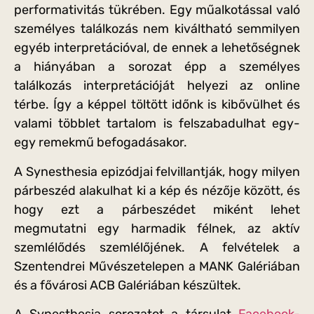
performativitás tükrében. Egy műalkotással való
személyes találkozás nem kiváltható semmilyen
egyéb interpretációval, de ennek a lehetőségnek
a hiányában a sorozat épp a személyes
találkozás interpretációját helyezi az online
térbe. Így a képpel töltött időnk is kibővülhet és
valami többlet tartalom is felszabadulhat egy-
egy remekmű befogadásakor.
A Synesthesia epizódjai felvillantják, hogy milyen
párbeszéd alakulhat ki a kép és nézője között, és
hogy ezt a párbeszédet miként lehet
megmutatni egy harmadik félnek, az aktív
szemlélődés szemlélőjének. A felvételek a
Szentendrei Művészetelepen a MANK Galériában
és a fővárosi ACB Galériában készültek.
A Synesthesia sorozatot a társulat
Facebook-