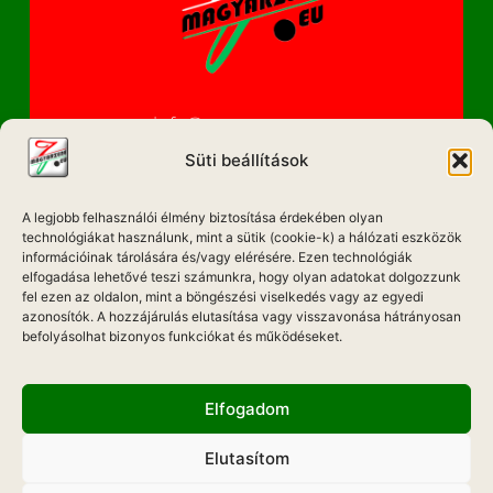
info@magyarzene.eu
Süti beállítások
A legjobb felhasználói élmény biztosítása érdekében olyan
IMPRESSZUM
technológiákat használunk, mint a sütik (cookie-k) a hálózati eszközök
információinak tárolására és/vagy elérésére. Ezen technológiák
ETIKAI KÓDEX
elfogadása lehetővé teszi számunkra, hogy olyan adatokat dolgozzunk
fel ezen az oldalon, mint a böngészési viselkedés vagy az egyedi
MÉDIA AJÁNLAT
azonosítók. A hozzájárulás elutasítása vagy visszavonása hátrányosan
befolyásolhat bizonyos funkciókat és működéseket.
ADATKEZELÉSI NYILATKOZAT
Elfogadom
Elutasítom
Hadd Szóljon!