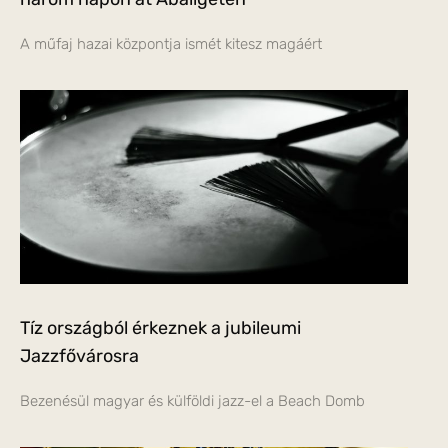
A műfaj hazai központja ismét kitesz magáért
Tíz országból érkeznek a jubileumi
Jazzfővárosra
Bezenésül magyar és külföldi jazz-el a Beach Domb