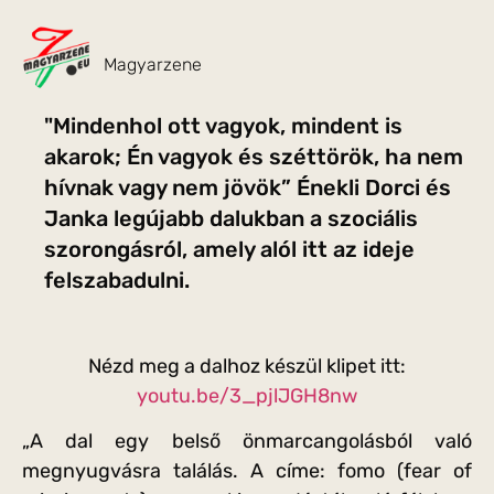
Magyarzene
"Mindenhol ott vagyok, mindent is
akarok; Én vagyok és széttörök, ha nem
hívnak vagy nem jövök” Énekli Dorci és
Janka legújabb dalukban a szociális
szorongásról, amely alól itt az ideje
felszabadulni.
Nézd meg a dalhoz készül klipet itt:
youtu.be/3_pjlJGH8nw
„A dal egy belső önmarcangolásból való
megnyugvásra találás. A címe: fomo (fear of