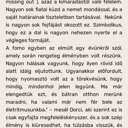
missing out ), azaz a kimaradástól való félelem.
Nagyon sok fiatal küzd a nemet mondással, és a
saját határainak tiszteletben tartásával. Nekünk
is nagyon sok fejfájást okozott ez. Szimbolikus,
hogy ez a dal is nagyon nehezen nyerte el a
végleges formáját.
A fomo egyben az elmúlt egy évünkről szól,
amely során rengeteg élményben volt részünk.
Nagyon hálásak vagyunk, hogy ilyen rövid idő
alatt idáig eljutottunk. Ugyanakkor előfordult,
hogy nyomasztó volt az a törekvésünk, hogy
mindig, mindenhol jelen legyünk. Ma már
elengedtük ezt, és bátran otthon merünk
maradni, ha valami már nem fér bele az
életritmusunkba.” – mesél Dorci, aki szerint ez is
csak egyfajta megfeleléskényszer, és a sok szép
élmény is kiüresedhet, ha túlzásba visszük, és