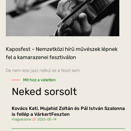
Kaposfest – Nemzetközi hírű művészek lépnek
fel a kamarazenei fesztiválon
De nem lesz jazz nélkül ez a feszt sem
Mit hoz a véletlen
Neked sorsolt
Kovács Kati, Mujahid Zoltán és Pál István Szalonna
is fellép a VárkertFeszten
magyarzene
2026-05-14