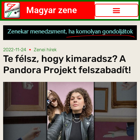
Magyar zene
Zenekar menedzsment,
ha komolyan gondoljátok
2022-11-24
Zenei hírek
Te félsz, hogy kimaradsz? A
Pandora Projekt felszabadít!