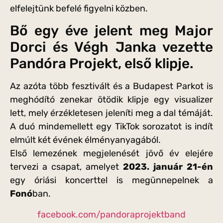
elfelejtünk befelé figyelni közben.
Bő egy éve jelent meg Major
Dorci és Végh Janka vezette
Pandóra Projekt, első klipje.
Az azóta több fesztivált és a Budapest Parkot is
meghódító zenekar ötödik klipje egy visualizer
lett, mely érzékletesen jeleníti meg a dal témáját.
A duó mindemellett egy TikTok sorozatot is indít
elmúlt két évének élményanyagából.
Első lemezének megjelenését jövő év elejére
tervezi a csapat, amelyet
2023. január 21-én
egy óriási koncerttel is megünnepelnek a
Fonó
ban.
facebook.com/pandoraprojektband