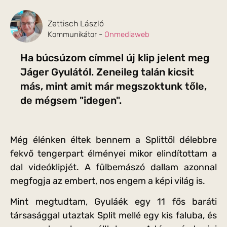
Zettisch László
Kommunikátor -
Onmediaweb
Ha búcsúzom címmel új klip jelent meg
Jáger Gyulától. Zeneileg talán kicsit
más, mint amit már megszoktunk tőle,
de mégsem "idegen".
Még élénken éltek bennem a Splittől délebbre
fekvő tengerpart élményei mikor elindítottam a
dal videóklipjét. A fülbemászó dallam azonnal
megfogja az embert, nos engem a képi világ is.
Mint megtudtam, Gyuláék egy 11 fős baráti
társasággal utaztak Split mellé egy kis faluba, és