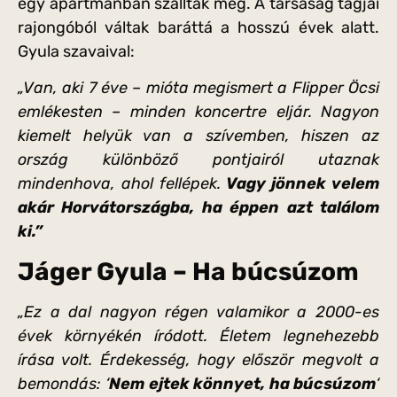
egy apartmanban szálltak meg. A társaság tagjai
rajongóból váltak baráttá a hosszú évek alatt.
Gyula szavaival:
„Van, aki 7 éve – mióta megismert a Flipper Öcsi
emlékesten – minden koncertre eljár. Nagyon
kiemelt helyük van a szívemben, hiszen az
ország különböző pontjairól utaznak
mindenhova, ahol fellépek.
Vagy jönnek velem
akár Horvátországba, ha éppen azt találom
ki.”
Jáger Gyula – Ha búcsúzom
„Ez a dal nagyon régen valamikor a 2000-es
évek környékén íródott. Életem legnehezebb
írása volt. Érdekesség, hogy először megvolt a
bemondás: ‘
Nem ejtek könnyet, ha búcsúzom
‘