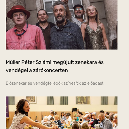
Müller Péter Sziámi megújult zenekara és
vendégei a zárókoncerten
Előzenekar és vendégfellépők színesítik az előadást