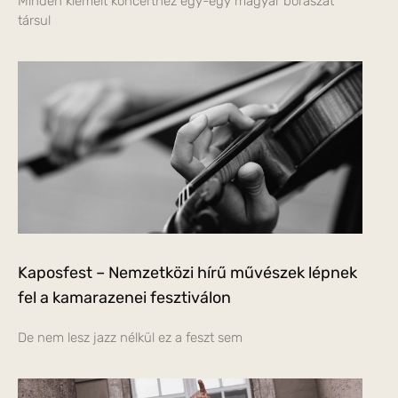
Minden kiemelt koncerthez egy-egy magyar borászat
társul
Kaposfest – Nemzetközi hírű művészek lépnek
fel a kamarazenei fesztiválon
De nem lesz jazz nélkül ez a feszt sem