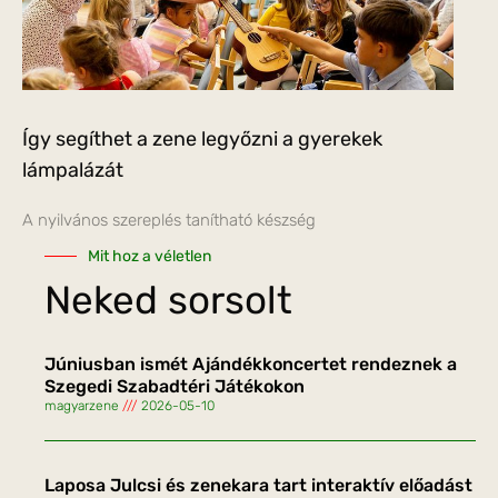
Így segíthet a zene legyőzni a gyerekek
lámpalázát
A nyilvános szereplés tanítható készség
Mit hoz a véletlen
Neked sorsolt
Júniusban ismét Ajándékkoncertet rendeznek a
Szegedi Szabadtéri Játékokon
magyarzene
2026-05-10
Laposa Julcsi és zenekara tart interaktív előadást