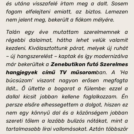
és utána visszafelé írtam meg a dalt. Sosem
fogom elfelejteni emiatt, az biztos. Lemezen
nem jelent meg, bekerült a fiókom mélyére.
Talán egy éve mutattam szerelmemnek a
régebbi dalaimat, hátha lehet velük valamit
kezdeni. Kiválasztottunk párat, melyek új ruhát
– új hangszerelést – kaptak és így modernizálva
már bekerültek a
Zenebutikon futó Szerelmes
hangjegyek című TV műsorom
ban. A ‘Ha
búcsúzom’ viszont nagyon erősen megfogta
Ildit… Ő ültette a bogarat a fülembe: ezzel a
dallal kicsit jobban kellene foglalkozzam. Én
persze elsőre elhessegettem a dolgot, hiszen ez
nem egy könnyű dal és a közönségem jobban
szereti tőlem a lazább bulizós nótákat, mint a
tartalmasabb lírai vallomásokat. Aztán többször