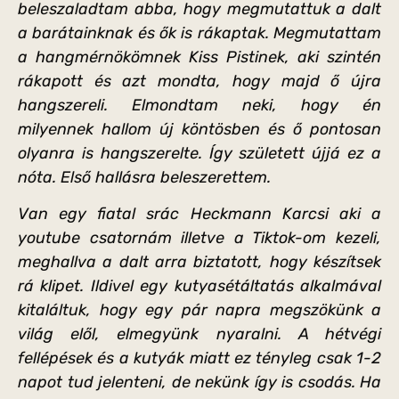
beleszaladtam abba, hogy megmutattuk a dalt
a barátainknak és ők is rákaptak. Megmutattam
a hangmérnökömnek Kiss Pistinek, aki szintén
rákapott és azt mondta, hogy majd ő újra
hangszereli. Elmondtam neki, hogy én
milyennek hallom új köntösben és ő pontosan
olyanra is hangszerelte. Így született újjá ez a
nóta. Első hallásra beleszerettem.
Van egy fiatal srác Heckmann Karcsi aki a
youtube csatornám illetve a Tiktok-om kezeli,
meghallva a dalt arra biztatott, hogy készítsek
rá klipet. Ildivel egy kutyasétáltatás alkalmával
kitaláltuk, hogy egy pár napra megszökünk a
világ elől, elmegyünk nyaralni. A hétvégi
fellépések és a kutyák miatt ez tényleg csak 1-2
napot tud jelenteni, de nekünk így is csodás. Ha