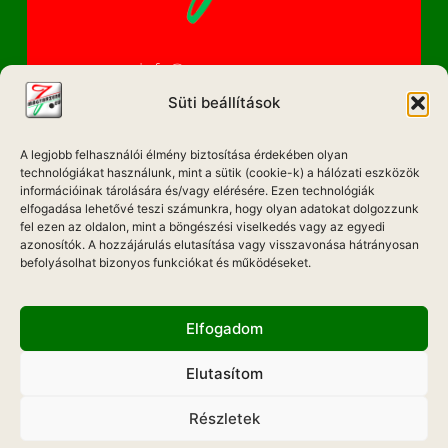
info@magyarzene.eu
Süti beállítások
A legjobb felhasználói élmény biztosítása érdekében olyan
IMPRESSZUM
technológiákat használunk, mint a sütik (cookie-k) a hálózati eszközök
információinak tárolására és/vagy elérésére. Ezen technológiák
ETIKAI KÓDEX
elfogadása lehetővé teszi számunkra, hogy olyan adatokat dolgozzunk
fel ezen az oldalon, mint a böngészési viselkedés vagy az egyedi
MÉDIA AJÁNLAT
azonosítók. A hozzájárulás elutasítása vagy visszavonása hátrányosan
befolyásolhat bizonyos funkciókat és működéseket.
ADATKEZELÉSI NYILATKOZAT
Elfogadom
Elutasítom
Hadd Szóljon!
Részletek
Weboldal Készítés: ONMEDIAWEB