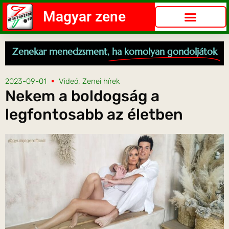
Magyar zene
Zenekar menedzsment,
ha komolyan gondoljátok
2023-09-01
Videó
,
Zenei hírek
Nekem a boldogság a
legfontosabb az életben