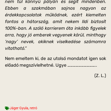
nem túl könnyű pályán és segít mindenben.
Ebben a szakmában sajnos nagyon az
érdekkapcsolatok működnek, ezért kiemelten
fontos a hátország, amit nekem Ildi biztosít
100%-ban. A szóló karrierem óta inkább figyelek
arra, hogy jó emberek vegyenek körül, minthogy
‘nagy’ nevek, akiknek viselkedése számomra
vitatható.”
Nem emeltem ki, de az utolsó mondatot igen sok
előadó megszívlelhetné. Ugye …………………………..
(Z. L.)
Jáger Gyula
,
retró