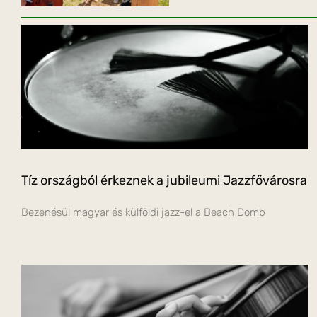
Tíz országból érkeznek a jubileumi Jazzfővárosra
Bezenésül magyar és külföldi jazz-el a Beach Domb