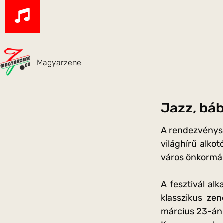
Magyarzene
Jazz, bá
A rendezvényso
világhírű alko
város önkormán
A fesztivál al
klasszikus ze
március 23-án 