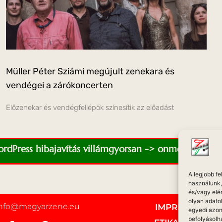
Müller Péter Sziámi megújult zenekara és
vendégei a zárókoncerten
Előzenekar és vendégfellépők színesítik az előadást
WordPress hibajavítás villámgyorsan -> onmediaweb.e
A legjobb f
használunk, 
és/vagy elé
olyan adato
info@magyarzene.eu
IMPRESSZUM
egyedi azon
befolyásolh