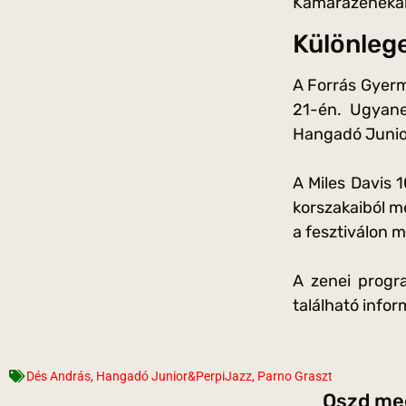
Kamarazenekar 
Különlege
A Forrás Gyerm
21-én. Ugyane
Hangadó Junio
A Miles Davis 
korszakaiból m
a fesztiválon 
A zenei progr
található infor
Dés András
,
Hangadó Junior&PerpiJazz
,
Parno Graszt
Oszd meg