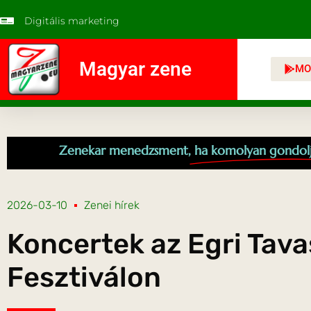
Digitális marketing
Magyar zene
MO
Zenekar menedzsment,
ha komolyan gondol
2026-03-10
Zenei hírek
Koncertek az Egri Tava
Fesztiválon