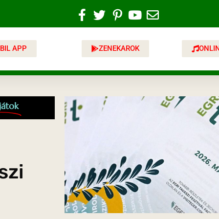
BIL APP
ZENEKAROK
ONLI
játok
szi