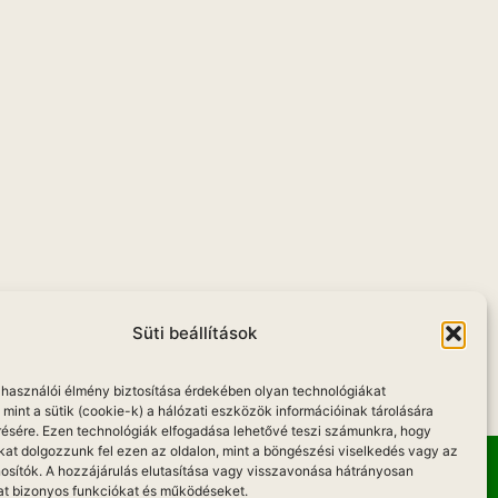
u
Süti beállítások
elhasználói élmény biztosítása érdekében olyan technológiákat
mint a sütik (cookie-k) a hálózati eszközök információinak tárolására
résére. Ezen technológiák elfogadása lehetővé teszi számunkra, hogy
kat dolgozzunk fel ezen az oldalon, mint a böngészési viselkedés vagy az
osítók. A hozzájárulás elutasítása vagy visszavonása hátrányosan
at bizonyos funkciókat és működéseket.