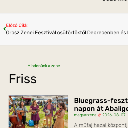
Előző Cikk
Orosz Zenei Fesztivál csütörtöktől Debrecenben é
Mindenünk a zene
Friss
Bluegrass-feszt
napon át Abalig
magyarzene
2026-08-07
A műfaj hazai központj