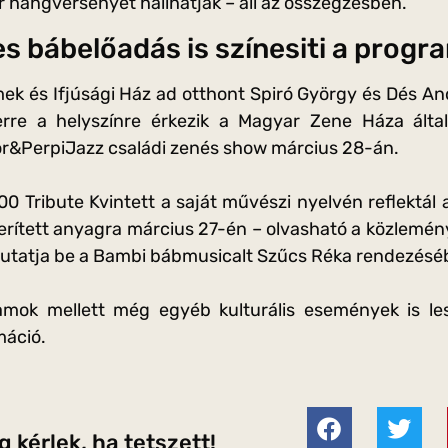
hangversenyét hallhatják – áll az összegzésben.
s bábelőadás is színesiti a progr
ek és Ifjúsági Ház ad otthont Spiró György és Dés An
rre a helyszínre érkezik a Magyar Zene Háza által 
r&PerpiJazz családi zenés show március 28-án.
100 Tribute Kvintett a saját művészi nyelvén reflektál
erített anyagra március 27-én – olvasható a közlemén
mutatja be a Bambi bábmusicalt Szűcs Réka rendezésé
amok mellett még egyéb kulturális események is l
máció.
 kérlek, ha tetszett!