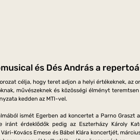
bmusical és Dés András a reperto
rozat célja, hogy teret adjon a helyi értékeknek, az o
tóknak, művészeknek és közösségi élményt teremtsen
yzata kedden az MTI-vel.
kalmából ismét Egerben ad koncertet a Parno Graszt 
ne iránt érdeklődők pedig az Eszterházy Károly K
Vári-Kovács Emese és Bábel Klára koncertjét, március