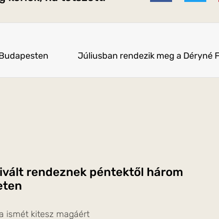
s Budapesten
Júliusban rendezik meg a Déryné F
ivált rendeznek péntektől három
eten
a ismét kitesz magáért