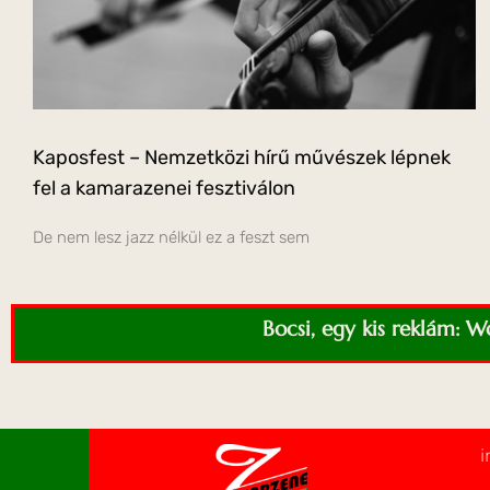
Kaposfest – Nemzetközi hírű művészek lépnek
fel a kamarazenei fesztiválon
De nem lesz jazz nélkül ez a feszt sem
Bocsi, egy kis reklám: 