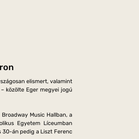
áron
rszágosan elismert, valamint
 – közölte Eger megyei jogú
a Broadway Music Hallban, a
atolikus Egyetem Líceumban
 30-án pedig a Liszt Ferenc