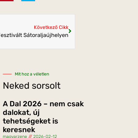
Következő Cikk
esztivált Sátoraljaújhelyen
Mit hoz a véletlen
Neked sorsolt
A Dal 2026 – nem csak
dalokat, új
tehetségeket is
keresnek
magyarzene
2026-02-12