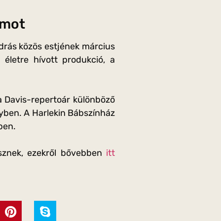
amot
drás közös estjének március
életre hívott produkció, a
 a Davis-repertoár különböző
yben. A Harlekin Bábszínház
ben.
esznek, ezekről bővebben
itt