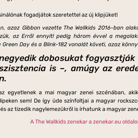
inálónak fogadjátok szeretettel az új klipjüket!
n, azaz Gibbon vezette The Wallkids 2016-ban alaku
zük, az Erről ennyit! pedig három évvel a megalak
a Green Day és a Blink-182 vonalát követi, azaz könn
negyedik dobosukat fogyasztják –
szisztencia is –, amúgy az erede
n.
az egyetlenek a mai magyar zenei szcénában, akik
lipeken sem! De így üde színfoltjai a magyar rocks
, és az tizedik nagylemezükről is írhatunk a magyar zen
A The Wallkids zenekar a zenekar.eu oldal