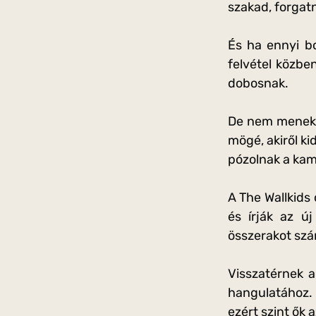
szakad, forgatni
És ha ennyi bo
felvétel közbe
dobosnak.
De nem menekül 
mögé, akiről ki
pózolnak a kam
A The Wallkids
és írják az ú
összerakot szá
Visszatérnek a
hangulatához.
ezért szint ők 