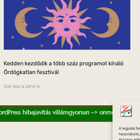
Kedden kezdődik a több száz programot kínáló
Ördögkatlan fesztivál
Sok lesz a zene is
WordPress hibajavítás villámgyorsan -> onmediaweb.e
A legjobb f
használunk, 
és/vagy elé