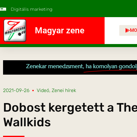
Digitális marketing
Magyar zene
MO
Zenekar menedzsment,
ha komolyan gondol
2021-09-26
Videó
,
Zenei hírek
Dobost kergetett a Th
Wallkids