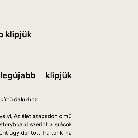
 klipjük
gújabb klipjük
 című dalukhoz.
valyi, Az élet szabadon című
j storyboard szerint a srácok
ont úgy döntött, ha törik, ha