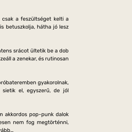
sak a feszültséget kelti a
s betuszkolja, hátha jó lesz
ntens srácot ültetik be a dob
zeáll a zenekar, és rutinosan
 próbateremben gyakorolnak,
ietik el, egyszerű, de jól
om akkordos pop-punk dalok
gesen nem fog megtörténni,
ovább…