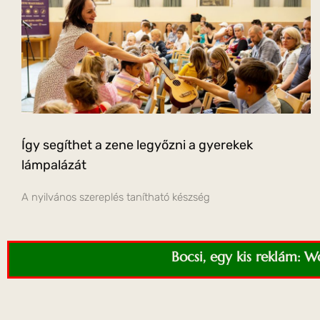
Így segíthet a zene legyőzni a gyerekek
lámpalázát
A nyilvános szereplés tanítható készség
Bocsi, egy kis reklám: 