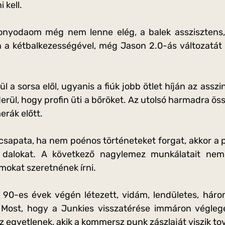
 kell.
nyodaom még nem lenne elég, a balek asszisztens, c
n a kétbalkezességével, még Jason 2.0-ás változatát i
a sorsa elől, ugyanis a fiúk jobb ötlet híján az asszi
derül, hogy profin üti a bőröket. Az utolsó harmadra öss
erák előtt.
 csapata, ha nem poénos történeteket forgat, akkor a
j dalokat. A következő nagylemez munkálatait nem s
mokat szeretnének írni.
 90-es évek végén létezett, vidám, lendületes, hár
 Most, hogy a Junkies visszatérése immáron végle
az egyetlenek, akik a kommersz punk zászlaját viszik t