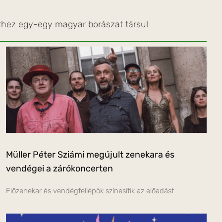
thez egy-egy magyar borászat társul
Müller Péter Sziámi megújult zenekara és
vendégei a zárókoncerten
Előzenekar és vendégfellépők színesítik az előadást