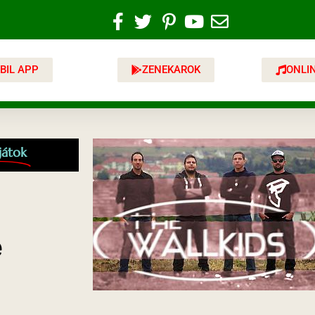
BIL APP
ZENEKAROK
ONLI
játok
e