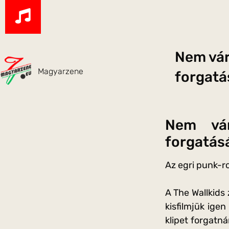
Nem vár
Magyarzene
forgatá
Nem vár
forgatás
Az egri punk-r
A The Wallkids
kisfilmjük igen
klipet forgatná