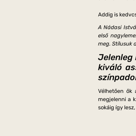
Addig is kedvcs
A Nádasi Istvá
első nagyleme
meg. Stílusuk 
Jelenleg 
kiváló as
színpado
Vélhetően ők 
megjelenni a k
sokáig így lesz