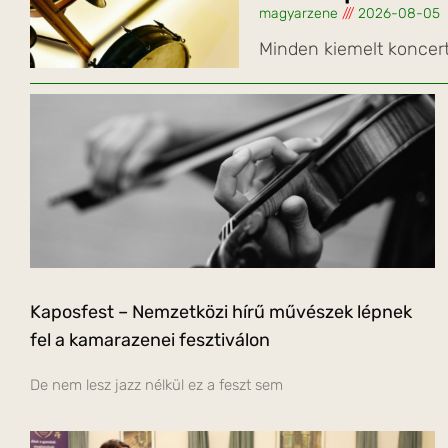
magyarzene
2026-08-05
Minden kiemelt koncer
Kaposfest – Nemzetközi hírű művészek lépnek
fel a kamarazenei fesztiválon
De nem lesz jazz nélkül ez a feszt sem