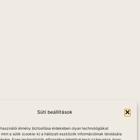
u
Süti beállítások
elhasználói élmény biztosítása érdekében olyan technológiákat
mint a sütik (cookie-k) a hálózati eszközök információinak tárolására
résére. Ezen technológiák elfogadása lehetővé teszi számunkra, hogy