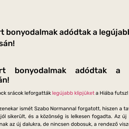
t bonyodalmak adódtak a legújabb
sán!
t bonyodalmak adódtak a le
án!
ock srácok leforgatták
legújabb klipjüket
a Hiába futsz!
 zenekar ismét Szabo Normannal forgatott, hiszen a ta
 jól sikerült, és a közönség is lelkesen fogadta. Az ú
nak az új dalukra, de nincsen dobosuk, a rendező visz