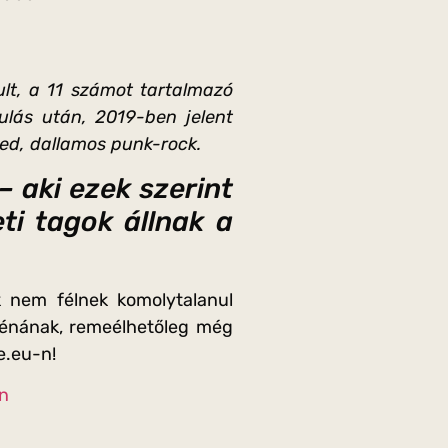
lt, a 11 számot tartalmazó
ulás után, 2019-ben jelent
yed, dallamos punk-rock.
 aki ezek szerint
ti tagok állnak a
 nem félnek komolytalanul
zcénának, remeélhetőleg még
e.eu-n!
on