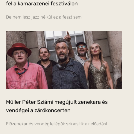
fel a kamarazenei fesztiválon
De nem lesz jazz nélkül ez a feszt sem
Müller Péter Sziámi megújult zenekara és
vendégei a zárókoncerten
Előzenekar és vendégfellépők színesítik az előadást