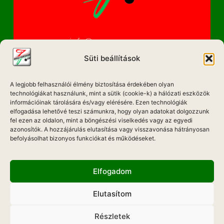
info@magyarzene.eu
Süti beállítások
A legjobb felhasználói élmény biztosítása érdekében olyan
IMPRESSZUM
technológiákat használunk, mint a sütik (cookie-k) a hálózati eszközök
információinak tárolására és/vagy elérésére. Ezen technológiák
ETIKAI KÓDEX
elfogadása lehetővé teszi számunkra, hogy olyan adatokat dolgozzunk
fel ezen az oldalon, mint a böngészési viselkedés vagy az egyedi
MÉDIA AJÁNLAT
azonosítók. A hozzájárulás elutasítása vagy visszavonása hátrányosan
befolyásolhat bizonyos funkciókat és működéseket.
ADATKEZELÉSI NYILATKOZAT
Elfogadom
Elutasítom
Hadd Szóljon!
Részletek
Weboldal Készítés: ONMEDIAWEB