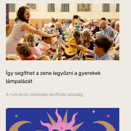
Így segíthet a zene legyőzni a gyerekek
lámpalázát
A nyilvános szereplés tanítható készség