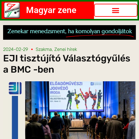
Magyar zene
Zenekar menedzsment,
ha komolyan gondoljátok
2024-02-29
Szakma
,
Zenei hírek
EJI tisztújító Választógyűlés
a BMC -ben