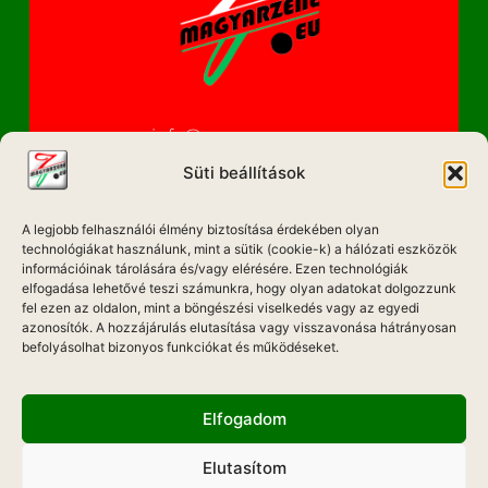
info@magyarzene.eu
Süti beállítások
A legjobb felhasználói élmény biztosítása érdekében olyan
IMPRESSZUM
technológiákat használunk, mint a sütik (cookie-k) a hálózati eszközök
információinak tárolására és/vagy elérésére. Ezen technológiák
ETIKAI KÓDEX
elfogadása lehetővé teszi számunkra, hogy olyan adatokat dolgozzunk
fel ezen az oldalon, mint a böngészési viselkedés vagy az egyedi
MÉDIA AJÁNLAT
azonosítók. A hozzájárulás elutasítása vagy visszavonása hátrányosan
befolyásolhat bizonyos funkciókat és működéseket.
ADATKEZELÉSI NYILATKOZAT
Elfogadom
Elutasítom
Hadd Szóljon!