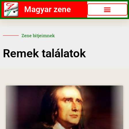
Magyar zene
Zene bitjeimnek
Remek találatok