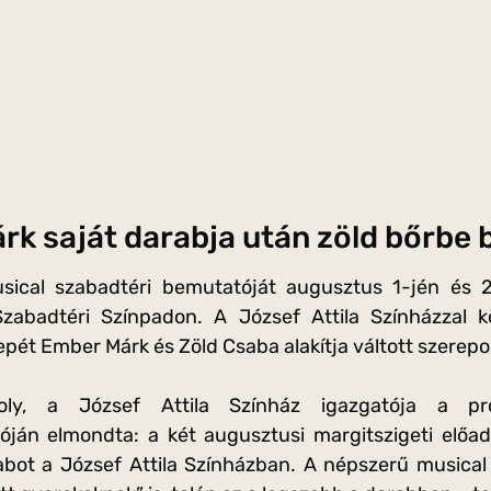
k saját darabja után zöld bőrbe b
sical szabadtéri bemutatóját augusztus 1-jén és 
 Szabadtéri Színpadon. A József Attila Színházzal 
epét Ember Márk és Zöld Csaba alakítja váltott szerep
ly, a József Attila Színház igazgatója a pro
tóján elmondta: a két augusztusi margitszigeti elő
abot a József Attila Színházban. A népszerű musica