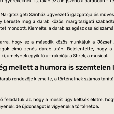
t gyerekeknek” is, talán ez a legszebb a darabban – te
 Margitszigeti Színház ügyvezető igazgatója és művész
 kereste meg a darab közös, margitszigeti szabadté
tet mondott. Kiemelte: a darab az egész család számá
 arra, hogy ez a második közös munkájuk a József A
gok című zenés darab után. Bejelentette, hogy a 
 ki, amelynek egyik fő attrakciója a Shrek, a musical.
g mellett a humora is szemtelen 
darab rendezője kiemelte, a történetnek számos tanítá
ő feladatuk az, hogy a mesét úgy keltsék életre, hogy
gyenek, de újdonságot is vigyenek a történetbe.