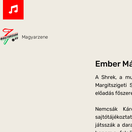
Magyarzene
Ember Már
A Shrek, a mu
Margitszigeti
előadás főszer
Nemcsák Káro
sajtótájékozta
játsszák a dar