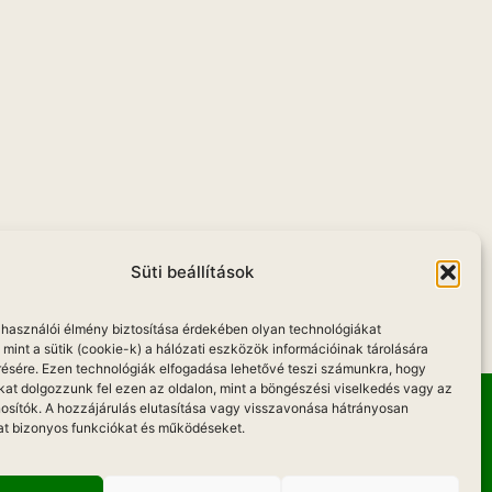
u
Süti beállítások
elhasználói élmény biztosítása érdekében olyan technológiákat
mint a sütik (cookie-k) a hálózati eszközök információinak tárolására
résére. Ezen technológiák elfogadása lehetővé teszi számunkra, hogy
kat dolgozzunk fel ezen az oldalon, mint a böngészési viselkedés vagy az
osítók. A hozzájárulás elutasítása vagy visszavonása hátrányosan
at bizonyos funkciókat és működéseket.
Hadd Szóljon!