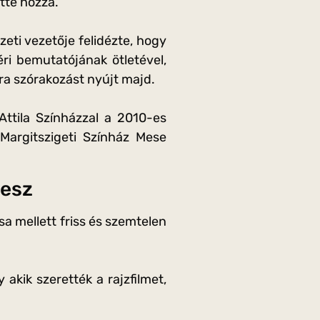
tte hozzá.
eti vezetője felidézte, hogy
ri bemutatójának ötletével,
ra szórakozást nyújt majd.
ttila Színházzal a 2010-es
Margitszigeti Színház Mese
lesz
sa mellett friss és szemtelen
 akik szerették a rajzfilmet,