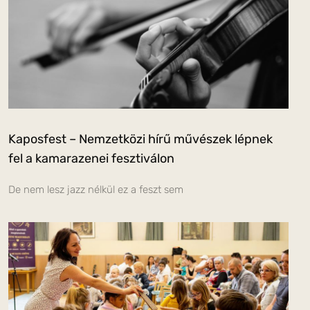
Kaposfest – Nemzetközi hírű művészek lépnek
fel a kamarazenei fesztiválon
De nem lesz jazz nélkül ez a feszt sem