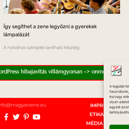
Így segíthet a zene legyőzni a gyerekek
lámpalázát
A nyilvános szereplés tanítható készség
WordPress hibajavítás villámgyorsan -> onmediaweb.e
A legjobb f
használunk, 
és/vagy elé
olyan adato
info@magyarzene.eu
IMPRESSZUM
egyedi azon
befolyásolh
ETIKAI KÓDEX
MÉDIA AJÁNLAT