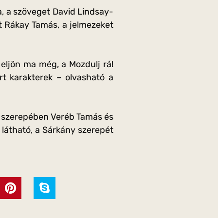
a, a szöveget David Lindsay-
tet Rákay Tamás, a jelmezeket
eljön ma még, a Mozdulj rá!
rt karakterek – olvasható a
r szerepében Veréb Tamás és
látható, a Sárkány szerepét