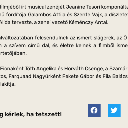
ilmjéből írt musical zenéjét Jeanine Tesori komponált
mű fordítója Galambos Attila és Szente Vajk, a díszle
Alida tervezte, a zenei vezető Kéménczy Antal.
változatában felcsendülnek az ismert slágerek, az Ő 
a szívem című dal, és életre kelnek a filmből isme
rtetőjében.
Fionaként Tóth Angelika és Horváth Csenge, a Szamá
os, Farquaad Nagyúrként Fekete Gábor és Fila Balázs 
lakítja.
 kérlek, ha tetszett!