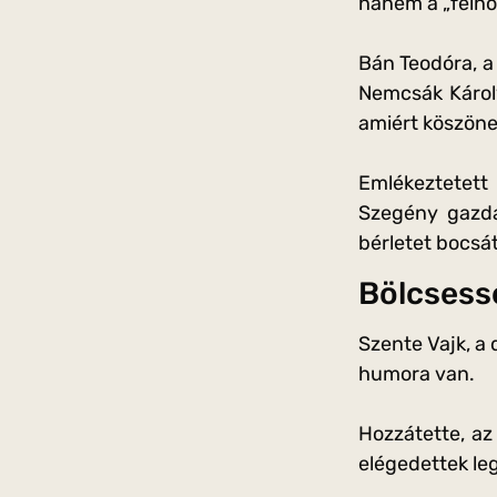
hanem a „felnőt
Bán Teodóra, a
Nemcsák Károly
amiért köszöne
Emlékeztetett
Szegény gazda
bérletet bocsát
Bölcsessé
Szente Vajk, a 
humora van.
Hozzátette, az 
elégedettek le