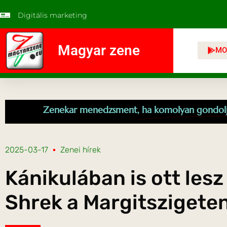
Digitális marketing
Magyar zene
MO
Zenekar menedzsment,
ha komolyan gondol
2025-03-17
Zenei hírek
Kánikulában is ott lesz
Shrek a Margitszigete