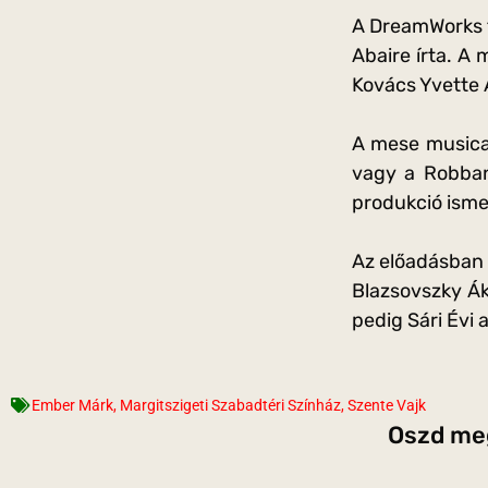
A DreamWorks f
Abaire írta. A 
Kovács Yvette 
A mese musical
vagy a Robban 
produkció isme
Az előadásban 
Blazsovszky Ák
pedig Sári Évi a
Ember Márk
,
Margitszigeti Szabadtéri Színház
,
Szente Vajk
Oszd meg