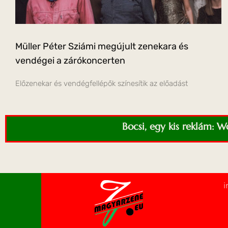
Müller Péter Sziámi megújult zenekara és
vendégei a zárókoncerten
Előzenekar és vendégfellépők színesítik az előadást
Bocsi, egy kis reklám: 