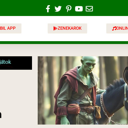
BIL APP
ZENEKAROK
ONLI
játok
n