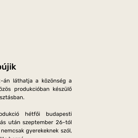
újik
2-án láthatja a közönség a
közös produkcióban készülő
osztásban.
dukció hétfői budapesti
adás után szeptember 26-tól
l nemcsak gyerekeknek szól,