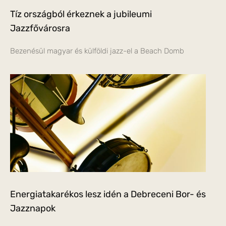
Tíz országból érkeznek a jubileumi
Jazzfővárosra
Bezenésül magyar és külföldi jazz-el a Beach Domb
Energiatakarékos lesz idén a Debreceni Bor- és
Jazznapok