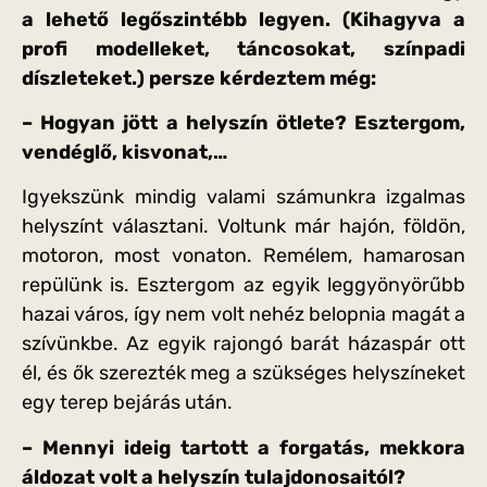
a lehető legőszintébb legyen. (Kihagyva a
profi modelleket, táncosokat, színpadi
díszleteket.) persze kérdeztem még:
– Hogyan jött a helyszín ötlete? Esztergom,
vendéglő, kisvonat,…
Igyekszünk mindig valami számunkra izgalmas
helyszínt választani. Voltunk már hajón, földön,
motoron, most vonaton. Remélem, hamarosan
repülünk is. Esztergom az egyik leggyönyörűbb
hazai város, így nem volt nehéz belopnia magát a
szívünkbe. Az egyik rajongó barát házaspár ott
él, és ők szerezték meg a szükséges helyszíneket
egy terep bejárás után.
– Mennyi ideig tartott a forgatás, mekkora
áldozat volt a helyszín tulajdonosaitól?