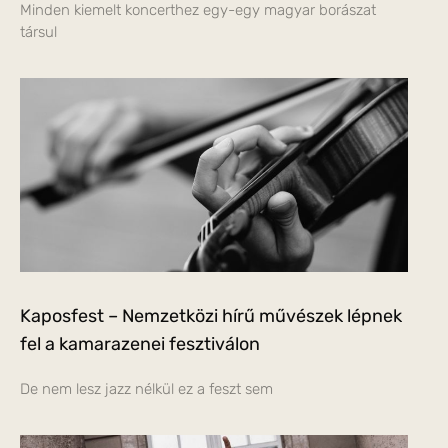
Minden kiemelt koncerthez egy-egy magyar borászat
társul
Kaposfest – Nemzetközi hírű művészek lépnek
fel a kamarazenei fesztiválon
De nem lesz jazz nélkül ez a feszt sem