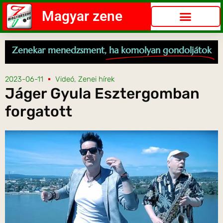
Magyar zene
Zenekar menedzsment,
ha komolyan gondoljátok
2023-06-11
Videó
,
Zenei hírek
Jáger Gyula Esztergomban
forgatott