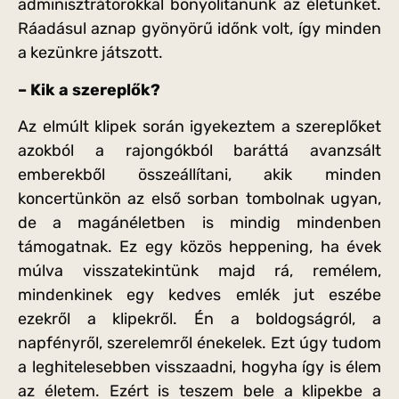
adminisztrátorokkal bonyolítanunk az életünket.
Ráadásul aznap gyönyörű időnk volt, így minden
a kezünkre játszott.
– Kik a szereplők?
Az elmúlt klipek során igyekeztem a szereplőket
azokból a rajongókból baráttá avanzsált
emberekből összeállítani, akik minden
koncertünkön az első sorban tombolnak ugyan,
de a magánéletben is mindig mindenben
támogatnak. Ez egy közös heppening, ha évek
múlva visszatekintünk majd rá, remélem,
mindenkinek egy kedves emlék jut eszébe
ezekről a klipekről. Én a boldogságról, a
napfényről, szerelemről énekelek. Ezt úgy tudom
a leghitelesebben visszaadni, hogyha így is élem
az életem. Ezért is teszem bele a klipekbe a