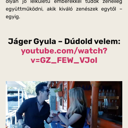
olyan jó lelkületű emberekkel tudok zeneileg
együttműködni, akik kiváló zenészek egytől –
egyig.
Jáger Gyula – Dúdold velem:
youtube.com/watch?
v=GZ_FEW_VJoI