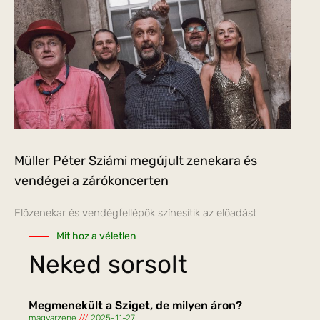
Müller Péter Sziámi megújult zenekara és
vendégei a zárókoncerten
Előzenekar és vendégfellépők színesítik az előadást
Mit hoz a véletlen
Neked sorsolt
Megmenekült a Sziget, de milyen áron?
magyarzene
2025-11-27