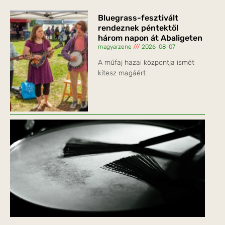
Bluegrass-fesztivált
rendeznek péntektől
három napon át Abaligeten
magyarzene
2026-08-07
A műfaj hazai központja ismét
kitesz magáért