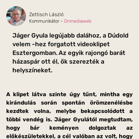
Zettisch László
Kommunikátor -
Onmediaweb
Jáger Gyula legújabb dalához, a Dúdold
velem -hez forgatott videoklipet
Esztergomban. Az egyik rajongó barát
házaspár ott él, ők szerezték a
helyszíneket.
A klipet látva szinte úgy tűnt, mintha egy
kirándulás során spontán örömzenélésbe
kezdtek volna, melybe bekapcsolódott a
többi vendég is. Jáger Gyulától megtudtam,
hogy bár keményen dolgoztak az
előkészületekkel, a cél valóban az volt, hogy