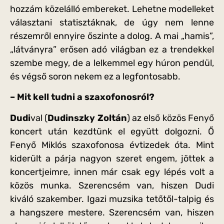
hozzám közelálló embereket. Lehetne modelleket
választani statisztáknak, de úgy nem lenne
részemről ennyire őszinte a dolog. A mai „hamis”,
„látványra” erősen adó világban ez a trendekkel
szembe megy, de a lelkemmel egy húron pendül,
és végső soron nekem ez a legfontosabb.
– Mit kell tudni a szaxofonosról?
Dudi
val (
Dudinszky Zoltán
) az első közös Fenyő
koncert után kezdtünk el együtt dolgozni. Ő
Fenyő Miklós szaxofonosa évtizedek óta. Mint
kiderült a párja nagyon szeret engem, jöttek a
koncertjeimre, innen már csak egy lépés volt a
közös munka. Szerencsém van, hiszen Dudi
kiváló szakember. Igazi muzsika tetőtől-talpig és
a hangszere mestere. Szerencsém van, hiszen