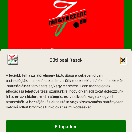
info@magyarzene.eu
Süti beállítások
A legjobb felhasználói élmény biztosítása érdekében olyan
IMPRESSZUM
technológiákat használunk, mint a sütik (cookie-k) a hálózati eszközök
információinak tárolására és/vagy elérésére. Ezen technológiák
ETIKAI KÓDEX
elfogadása lehetővé teszi számunkra, hogy olyan adatokat dolgozzunk
fel ezen az oldalon, mint a böngészési viselkedés vagy az egyedi
MÉDIA AJÁNLAT
azonosítók. A hozzájárulás elutasítása vagy visszavonása hátrányosan
befolyásolhat bizonyos funkciókat és működéseket.
ADATKEZELÉSI NYILATKOZAT
Elfogadom