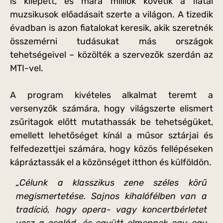
is kilépett, és mára milliók követik a fiatal
muzsikusok előadásait szerte a világon. A tizedik
évadban is azon fiatalokat keresik, akik szeretnék
összemérni tudásukat más országok
tehetségeivel – közölték a szervezők szerdán az
MTI-vel.
A program kivételes alkalmat teremt a
versenyzők számára, hogy világszerte elismert
zsűritagok előtt mutathassák be tehetségüket,
emellett lehetőséget kínál a műsor sztárjai és
felfedezettjei számára, hogy közös fellépéseken
kápráztassák el a közönséget itthon és külföldön.
„Célunk a klasszikus zene széles körű
megismertetése. Sajnos kihalófélben van a
tradíció, hogy opera- vagy koncertbérletet
vesz a család, és együtt elmennek egy-egy