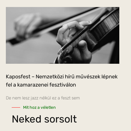
Kaposfest – Nemzetközi hírű művészek lépnek
fel a kamarazenei fesztiválon
De nem lesz jazz nélkül ez a feszt sem
Mit hoz a véletlen
Neked sorsolt