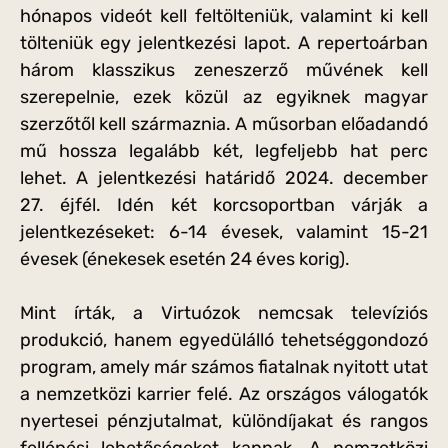
hónapos videót kell feltölteniük, valamint ki kell
tölteniük egy jelentkezési lapot. A repertoárban
három klasszikus zeneszerző művének kell
szerepelnie, ezek közül az egyiknek magyar
szerzőtől kell származnia. A műsorban előadandó
mű hossza legalább két, legfeljebb hat perc
lehet. A jelentkezési határidő 2024. december
27. éjfél. Idén két korcsoportban várják a
jelentkezéseket: 6-14 évesek, valamint 15-21
évesek (énekesek esetén 24 éves korig).
Mint írták, a Virtuózok nemcsak televíziós
produkció, hanem egyedülálló tehetséggondozó
program, amely már számos fiatalnak nyitott utat
a nemzetközi karrier felé. Az országos válogatók
nyertesei pénzjutalmat, különdíjakat és rangos