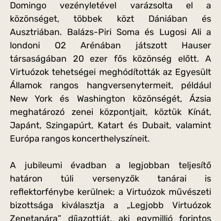
Domingo vezényletével varázsolta el a
közönséget, többek közt Dániában és
Ausztriában. Balázs-Piri Soma és Lugosi Ali a
londoni O2 Arénában játszott Hauser
társaságában 20 ezer fős közönség előtt. A
Virtuózok tehetségei meghódították az Egyesült
Államok rangos hangversenytermeit, például
New York és Washington közönségét, Ázsia
meghatározó zenei központjait, köztük Kínát,
Japánt, Szingapúrt, Katart és Dubait, valamint
Európa rangos koncerthelyszíneit.
A jubileumi évadban a legjobban teljesítő
határon túli versenyzők tanárai is
reflektorfénybe kerülnek: a Virtuózok művészeti
bizottsága kiválasztja a „Legjobb Virtuózok
Zenetanára” díjazottját, aki egymillió forintos