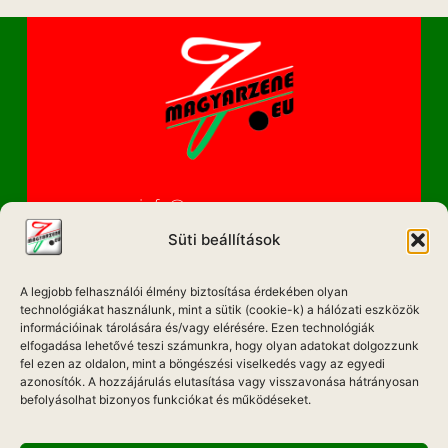
info@magyarzene.eu
Süti beállítások
A legjobb felhasználói élmény biztosítása érdekében olyan
IMPRESSZUM
technológiákat használunk, mint a sütik (cookie-k) a hálózati eszközök
információinak tárolására és/vagy elérésére. Ezen technológiák
ETIKAI KÓDEX
elfogadása lehetővé teszi számunkra, hogy olyan adatokat dolgozzunk
fel ezen az oldalon, mint a böngészési viselkedés vagy az egyedi
MÉDIA AJÁNLAT
azonosítók. A hozzájárulás elutasítása vagy visszavonása hátrányosan
befolyásolhat bizonyos funkciókat és működéseket.
ADATKEZELÉSI NYILATKOZAT