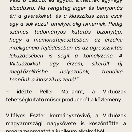
előadásra. Ma rengeteg inger és benyomás
éri a gyerekeket, és a klasszikus zene csak
egy a sok közül, amelyet alig ismernek. Pedig
számos tudományos kutatás bizonyítja,
hogy a memóriafejlesztésben, az érzelmi
intelligencia fejlődésében és az agresszivitás
leküzdésében is segít a komolyzene. A
Virtuózokkal, úgy érzem, sikerült új
megközelítésbe helyeznünk, trendivé
tennünk a klasszikus zenét”
– idézte Peller Mariannt, a Virtuózok
tehetségkutató műsor producerét a közlemény.
Vitályos Eszter kormányszóvivő, a Virtuózok
magyarországi nagykövete is köszöntötte a
programsorozatot a jubileum alkalmából.