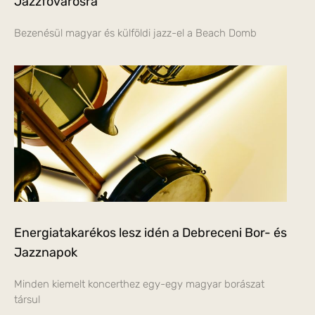
Jazzfővárosra
Bezenésül magyar és külföldi jazz-el a Beach Domb
Energiatakarékos lesz idén a Debreceni Bor- és
Jazznapok
Minden kiemelt koncerthez egy-egy magyar borászat
társul