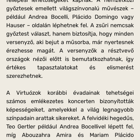
fellépési lehetőségeket kapnak. A nemzetközi
győztesek emellett világszínvonalú művészek –
például Andrea Bocelli, Plácido Domingo vagy
Hauser – oldalán léphetnek fel. A zsűri nemcsak
győztest választ, hanem biztosítja, hogy minden
versenyző, aki bejut a műsorba, már nyertesnek
érezhesse magát. A versenyzők a résztvevő
országok nézői előtt is bemutatkozhatnak, így
értékes tapasztalatokat és elismerést
szerezhetnek.
A Virtuózok korábbi évadainak tehetségei
számos emlékezetes koncerten bizonyították
képességeiket, amelyekkel a világ legnagyobb
színpadain arattak sikereket. A felvidéki hegedűs,
Teo Gertler például Andrea Bocellivel lépett fel,
míg Abouzahra Amira és Mariam Plácido