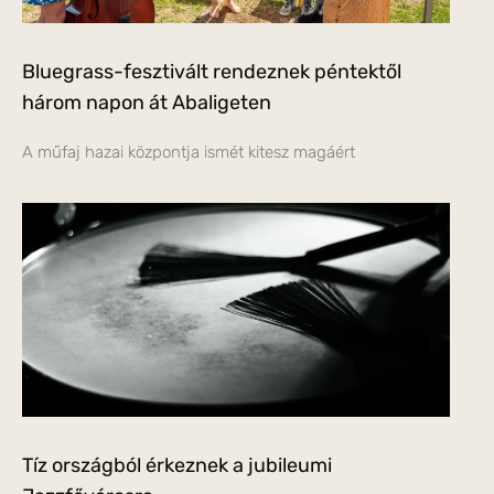
Bluegrass-fesztivált rendeznek péntektől
három napon át Abaligeten
A műfaj hazai központja ismét kitesz magáért
Tíz országból érkeznek a jubileumi