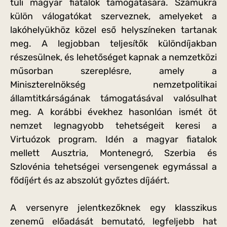
túli magyar fiatalok támogatására. Számukra
külön válogatókat szerveznek, amelyeket a
lakóhelyükhöz közel eső helyszíneken tartanak
meg. A legjobban teljesítők különdíjakban
részesülnek, és lehetőséget kapnak a nemzetközi
műsorban szereplésre, amely a
Miniszterelnökség nemzetpolitikai
államtitkárságának támogatásával valósulhat
meg. A korábbi évekhez hasonlóan ismét öt
nemzet legnagyobb tehetségeit keresi a
Virtuózok program. Idén a magyar fiatalok
mellett Ausztria, Montenegró, Szerbia és
Szlovénia tehetségei versengenek egymással a
fődíjért és az abszolút győztes díjáért.
A versenyre jelentkezőknek egy klasszikus
zenemű előadását bemutató, legfeljebb hat