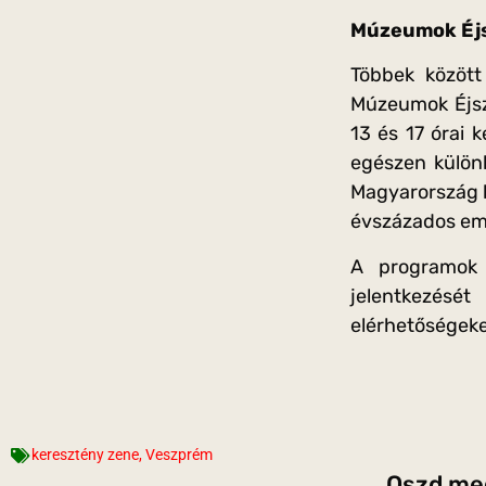
Múzeumok Éjs
Többek között
Múzeumok Éjsz
13 és 17 órai 
egészen külön
Magyarország l
évszázados eml
A programok i
jelentkezésé
elérhetőségeke
keresztény zene
,
Veszprém
Oszd meg