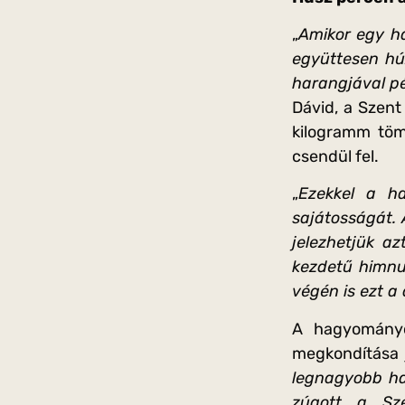
„
Amikor egy ha
együttesen hú
harangjával pé
Dávid, a Szent
kilogramm tö
csendül fel.
„
Ezekkel a ha
sajátosságát.
jelezhetjük az
kezdetű himnus
végén is ezt a
A hagyományok
megkondítása 
legnagyobb har
zúgott a Sz