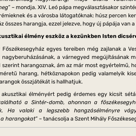
meg
” – mondja. XIV. Leó pápa megválasztásakor szint
rémieknek és a városba látogatóknak: húsz percen ker
 összes harangja, ezzel jelezve, hogy új pápája van a
kusztikai élmény eszköz a kezünkben Isten dicsére
y Főszékesegyház egyes tereiben még zajlanak a V
tő nagyberuházásának, a várnegyed megújításának m
d szerint harangoznak, ám az már most egyértelmű, 
éretű harang, hétköznapokon pedig valamelyik kis
rangok összjátékát is hallhatjuk.
 akusztikai élményért pedig érdemes egy kicsit sétál
alálható a Sintér-domb, ahonnan a főszékesegyh
uk. Ha valaki a legszebb hangzásélményre vág
 a harangokat
” – tanácsolja a Szent Mihály Főszékese