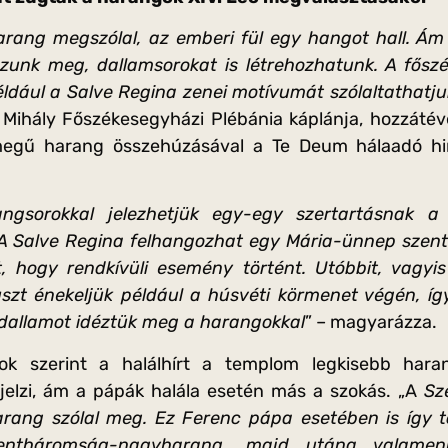
rang megszólal, az emberi fül egy hangot hall. Ám
zunk meg, dallamsorokat is létrehozhatunk. A fős
ldául a Salve Regina zenei motívumát szólaltathatj
 Mihály Főszékesegyházi Plébánia káplánja, hozzátév
megű harang összehúzásával a Te Deum hálaadó h
ngsorokkal jelezhetjük egy-egy szertartásnak 
 A Salve Regina felhangozhat egy Mária-ünnep szen
t, hogy rendkívüli esemény történt. Utóbbit, vagyi
zt énekeljük például a húsvéti körmenet végén, így
 dallamot idéztük meg a harangokkal
” – magyarázza.
 szerint a halálhírt a templom legkisebb haran
jelzi, ám a pápák halála esetén más a szokás. „A
Sz
ang szólal meg. Ez Ferenc pápa esetében is így tör
entháromság-nagyharang, majd utána valamenn