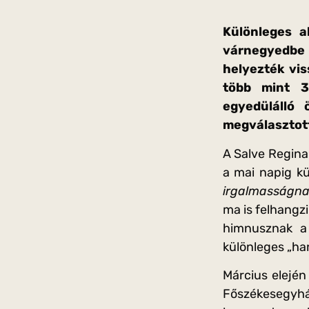
Különleges 
várnegyedbe
helyezték vis
több mint 3
egyedülálló
megválasztott
A Salve Regina
a mai napig kü
irgalmasságna
ma is felhangz
himnusznak a
különleges „ha
Március elejé
Főszékesegyhá