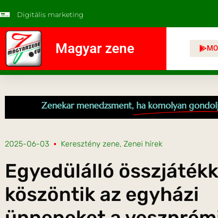
Digitális marketing
Magyar zene
MO
Zenekar menedzsment,
ha komolyan gondol
2025-06-03
Keresztény zene
,
Zenei hírek
Egyedülálló összjátékk
köszöntik az egyházi
ünnepeket a veszprém