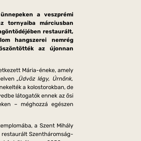
 ünnepeken a veszprémi
z tornyaiba márciusban
ngöntödéjében restaurált,
lom hangszerei nemrég
köszöntötték az újonnan
letkezett Mária-éneke, amely
elven „
Üdvöz légy, Úrnőnk,
nekelték a kolostorokban, de
edbe látogatók ennek az ősi
peken – méghozzá egészen
templomába, a Szent Mihály
 restaurált Szentháromság-