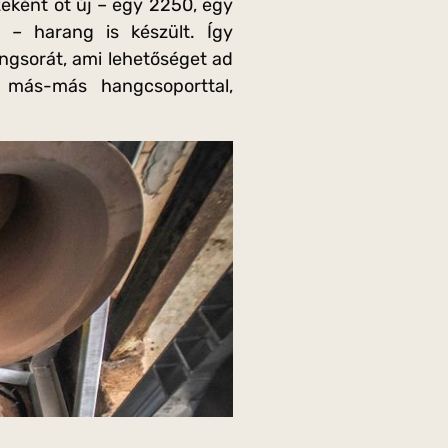
zeként öt új – egy 2250, egy
– harang is készült. Így
hangsorát, ami lehetőséget ad
 más-más hangcsoporttal,