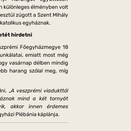
én különleges élményben volt
esztül zúgott a Szent Mihály
 katolikus egyháznak.
tét hirdetni
eszprémi Főegyházmegye 18
unkálatai, emiatt most még
hogy vasárnap délben mindig
ebb harang szólal meg, míg
ni. „
A veszprémi viadukttól
áznak mind a két tornyát
yik, akkor innen érdemes
gyházi Plébánia káplánja.