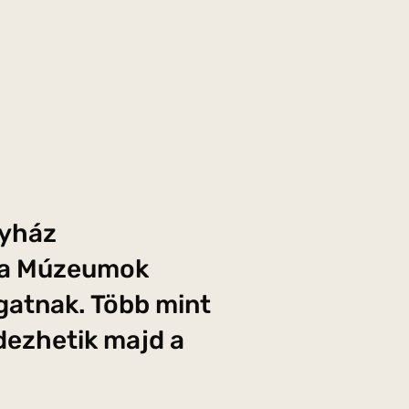
gyház
k a Múzeumok
gatnak. Több mint
dezhetik majd a