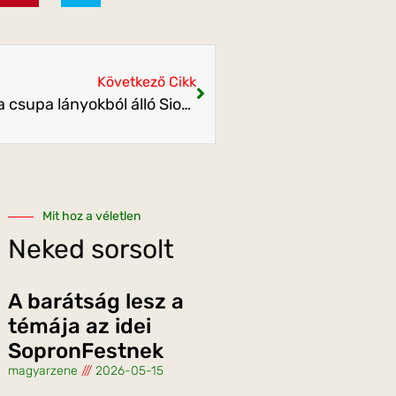
Következő Cikk
Izgalmas és lendületes zenével érkezik a csupa lányokból álló Siotra zenekar
Mit hoz a véletlen
Neked sorsolt
A barátság lesz a
témája az idei
SopronFestnek
magyarzene
2026-05-15