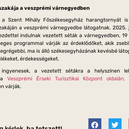
zakája a veszprémi várnegyedben
 a Szent Mihály Főszékesegyház harangtornyát is 
akáján a veszprémi várnegyedbe látogatnak. 2025. j
kezdettel indulnak vezetett séták a várnegyedben, 19
leges programmal várják az érdeklődőket, akik zseb
egrégebbi, ma is álló székesegyházának kevésbé látog
ékeket, érdekességeket.
ngyenesek, a vezetett sétákra a helyszínen leh
t a
Veszprémi Érseki Turisztikai Központ oldalán,
n várják.
 kérlek, ha tetszett!