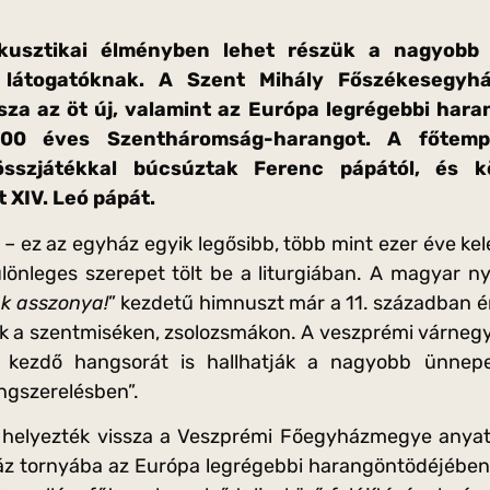
akusztikai élményben lehet részük a nagyobb
 látogatóknak. A Szent Mihály Főszékesegyhá
sza az öt új, valamint az Európa legrégebbi hara
00 éves Szentháromság-harangot. A főtemp
 összjátékkal búcsúztak Ferenc pápától, és 
 XIV. Leó pápát.
 – ez az egyház egyik legősibb, több mint ezer éve ke
lönleges szerepet tölt be a liturgiában. A magyar ny
k asszonya!
” kezdetű himnuszt már a 11. században é
ik a szentmiséken, zsolozsmákon. A veszprémi várnegy
 kezdő hangsorát is hallhatják a nagyobb ünne
ngszerelésben”.
n helyezték vissza a Veszprémi Főegyházmegye anya
z tornyába az Európa legrégebbi harangöntödéjében