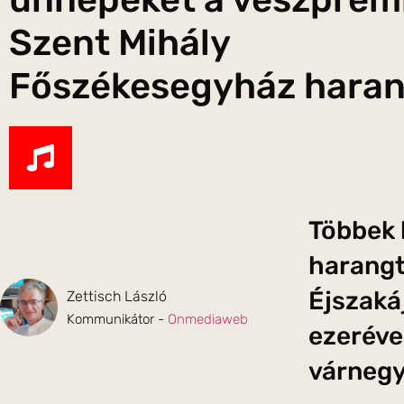
Szent Mihály
Főszékesegyház haran
Többek 
harangt
Éjszaká
Zettisch László
Kommunikátor -
Onmediaweb
ezeréve
várnegy