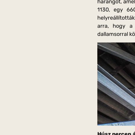
harangot, amel
1130, egy 66
helyreállítottá
arra, hogy a
dallamsorral k
Húsz percen á