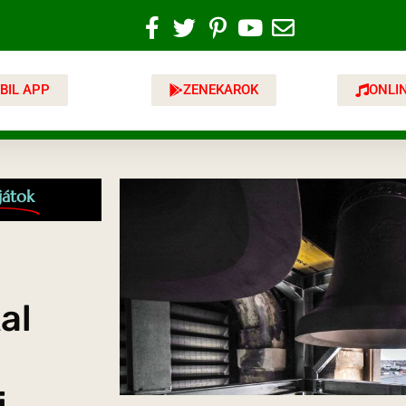
BIL APP
ZENEKAROK
ONLI
játok
al
i