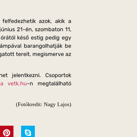
felfedezhetik azok, akik a
únius 21-én, szombaton 11,
 órától késő estig pedig egy
lámpával barangolhatják be
atott tereit, megismerve az
et jelentkezni. Csoportok
 a vetk.hu
-n megtalálható
(Fotókredit: Nagy Lajos)