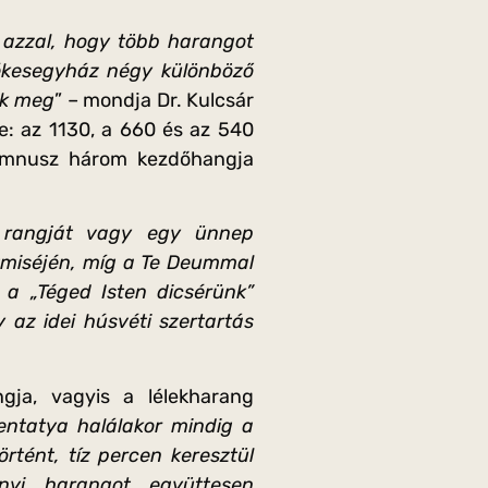
 azzal, hogy több harangot
zékesegyház négy különböző
uk meg
” – mondja Dr. Kulcsár
e: az 1130, a 660 és az 540
imnusz három kezdőhangja
a rangját vagy egy ünnep
tmiséjén, míg a Te Deummal
s a „Téged Isten dicsérünk”
 az idei húsvéti szertartás
gja, vagyis a lélekharang
entatya halálakor mindig a
tént, tíz percen keresztül
yi harangot együttesen