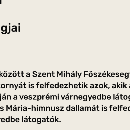
gjai
között a Szent Mihály Főszékese
ornyát is felfedezhetik azok, aki
ján a veszprémi várnegyedbe láto
s Mária-himnusz dallamát is felfe
edbe látogatók.