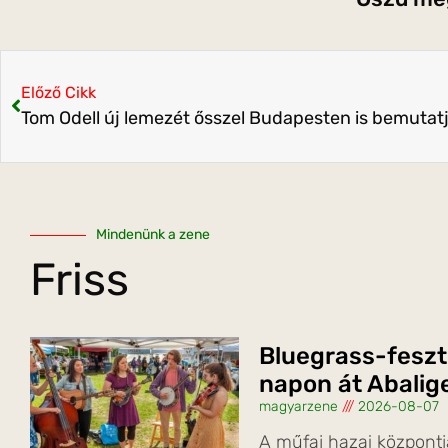
Előző Cikk
Tom Odell új lemezét ősszel Budapesten is bemutat
Mindenünk a zene
Friss
Bluegrass-feszt
napon át Abalig
magyarzene
2026-08-07
A műfaj hazai központj