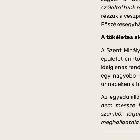
szólaltattunk 
részük a veszp
Főszékesegyház
A tökéletes a
A Szent Mihál
épületet érin
ideiglenes ren
egy nagyobb m
ünnepeken a ha
Az egyedülálló
nem messze t
szemből látj
meghallgatnia