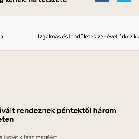
ja
ivált rendeznek péntektől három
eten
a ismét kitesz magáért