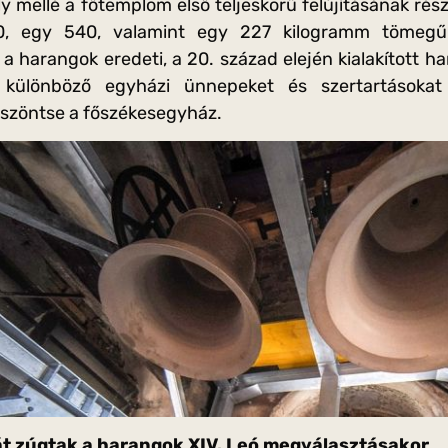
y mellé a főtemplom első teljeskörű felújításának rés
0, egy 540, valamint egy 227 kilogramm tömegű 
k a harangok eredeti, a 20. század elején kialakított 
 különböző egyházi ünnepeket és szertartásokat
öszöntse a főszékesegyház.
t zúgtak a harangok XIV. Leó megválasztásakor