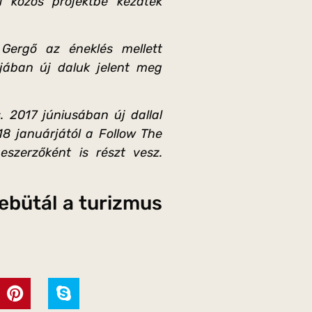
 közös projektbe kezdtek
 Gergő az éneklés mellett
rjában új daluk jelent meg
 2017 júniusában új dallal
8 januárjától a Follow The
szerzőként is részt vesz.
debütál a turizmus