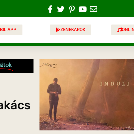
BIL APP
ZENEKAROK
ONLI
játok
zakács