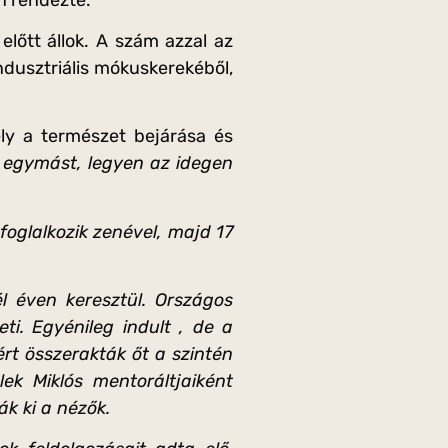
lőtt állok. A szám azzal az
indusztriális mókuskerekéből,
ly a természet bejárása és
 egymást, legyen az idegen
foglalkozik zenével, majd 17
l éven keresztül.
Országos
i. Egyénileg indult , de a
rt összerakták őt a szintén
ek Miklós mentoráltjaiként
k ki a nézők.