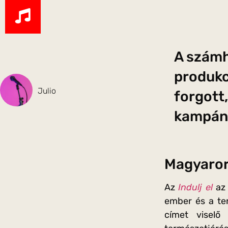
A számh
produkc
Julio
forgott
kampány
Magyarors
Az
Indulj el
az 
ember és a ter
címet viselő