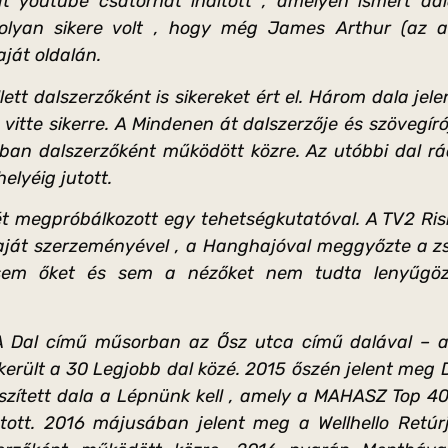
t youtube csatornát indított , amelyen ismert dalo
olyan sikere volt , hogy még James Arthur (az an
ját oldalán.
lett dalszerzőként is sikereket ért el. Három dala j
 vitte sikerre. A Mindenen át dalszerzője és szövegíró
ban dalszerzőként működött közre. Az utóbbi dal rá
helyéig jutott.
t megpróbálkozott egy tehetségkutatóval. A TV2 Ri
aját szerzeményével , a Hanghajóval meggyőzte a zs
sem őket és sem a nézőket nem tudta lenyűgözn
 Dal című műsorban az Ősz utca című dalával – a
ekerült a 30 Legjobb dal közé. 2015 őszén jelent meg
szített dala a Lépnünk kell , amely a MAHASZ Top 4
jutott. 2016 májusában jelent meg a Wellhello Retú