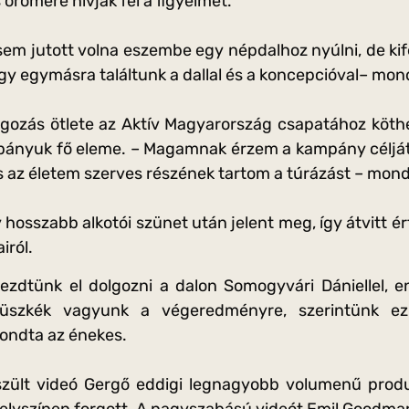
örömére hívják fel a figyelmet.
em jutott volna eszembe egy népdalhoz nyúlni, de kif
ogy egymásra találtunk a dallal és a koncepcióval– mon
gozás ötlete az Aktív Magyarország csapatához köth
mpányuk fő eleme. – Magamnak érzem a kampány célját,
s az életem szerves részének tartom a túrázást – mon
 hosszabb alkotói szünet után jelent meg, így átvitt ér
iról.
zdtünk el dolgozni a dalon Somogyvári Dániellel, e
üszkék vagyunk a végeredményre, szerintünk ez 
ondta az énekes.
zült videó Gergő eddigi legnagyobb volumenű produk
helyszínen forgott. A nagyszabású videót Emil Goodma