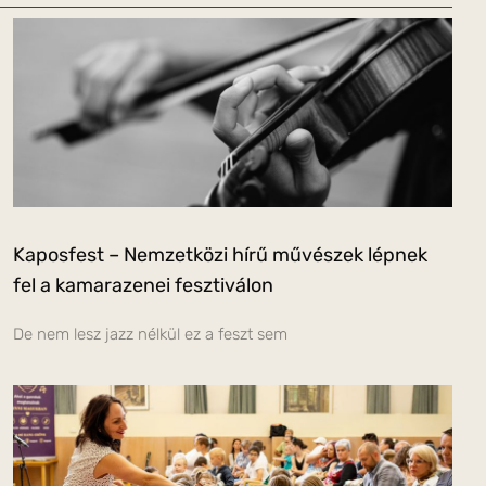
Kaposfest – Nemzetközi hírű művészek lépnek
fel a kamarazenei fesztiválon
De nem lesz jazz nélkül ez a feszt sem