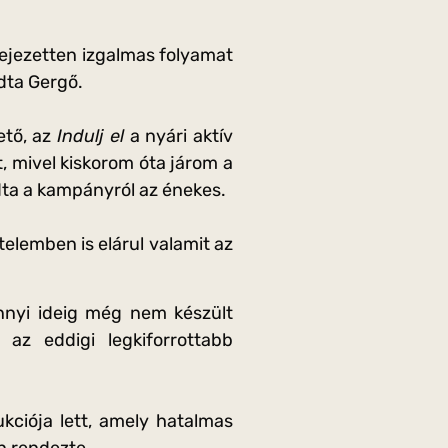
ejezetten izgalmas folyamat
dta Gergő.
ető, az
Indulj el
a nyári aktív
 mivel kiskorom óta járom a
dta a kampányról az énekes.
telemben is elárul valamit az
nnyi ideig még nem készült
az eddigi legkiforrottabb
ciója lett, amely hatalmas
n rendezte.