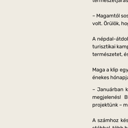
természetjárás 
– Magamtól sos
volt. Örülök, h
A népdal-átdol
turisztikai ka
természetet, é
Maga a klip egy
énekes hónapja
– Januárban ke
megjelenés! B
projektünk – m
A számhoz kés
stábbal, több 