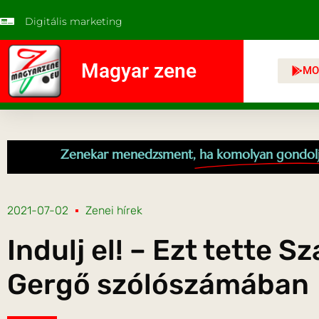
Digitális marketing
Magyar zene
MO
Zenekar menedzsment,
ha komolyan gondol
2021-07-02
Zenei hírek
Indulj el! – Ezt tette S
Gergő szólószámában