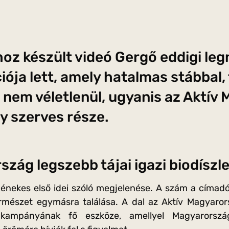
oz készült videó Gergő eddigi l
iója lett, amely hatalmas stábbal,
, nem véletlenül, ugyanis az Aktív
 szerves része.
zág legszebb tájai igazi biodíszle
énekes első idei szóló megjelenése. A szám a címadó
mészet egymásra találása. A dal az Aktív Magyarorsz
 kampányának fő eszköze, amellyel Magyarorszá