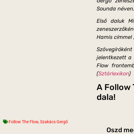
Gergő zenesz
Sounda néven
Első daluk Mi
zeneszerzőkén
Hamis címmel ,
Szövegíróként
jelentkezett 
Flow frontemb
(
Sztárlexikon
)
A Follow 
dala!
Follow The Flow
,
Szakács Gergő
Oszd meg