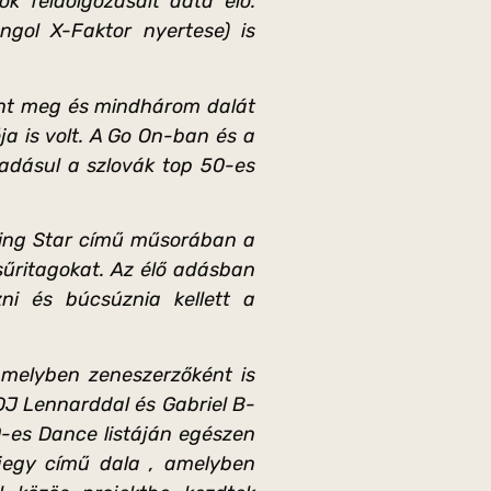
k feldolgozásait adta elő.
gol X-Faktor nyertese) is
elent meg és mindhárom dalát
ja is volt. A Go On-ban és a
adásul a szlovák top 50-es
sing Star című műsorában a
űritagokat. Az élő adásban
i és búcsúznia kellett a
melyben zeneszerzőként is
 DJ Lennarddal és Gabriel B-
0-es Dance listáján egészen
rjegy című dala , amelyben