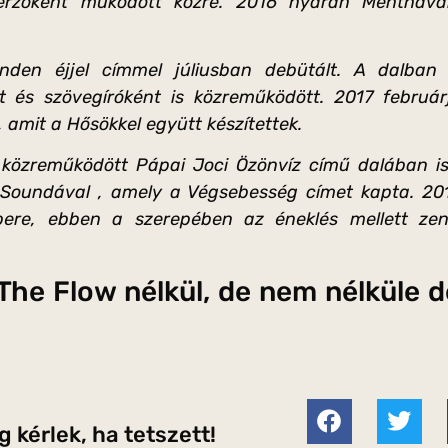
erzőként működött közre. 2016 nyarán Menthával
.
nden éjjel címmel júliusban debütált. A dalban
t és szövegíróként is közreműködött. 2017 februá
 amit a Hősökkel együtt készítettek.
 közreműködött Pápai Joci Özönvíz című dalában is.
a Soundával , amely a Végsebesség címet kapta. 201
ere, ebben a szerepében az éneklés mellett zene
The Flow nélkül, de nem nélküle 
 kérlek, ha tetszett!