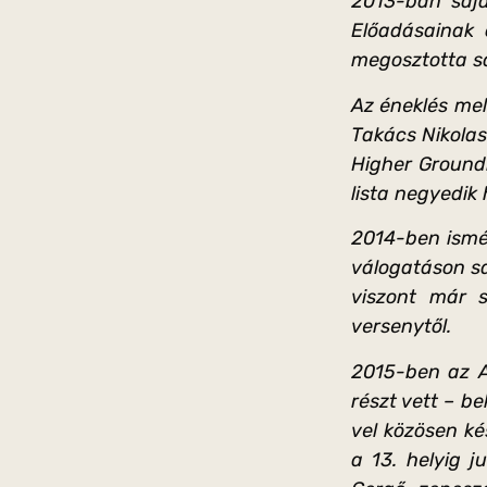
2013-ban sajá
Előadásainak 
megosztotta sa
Az éneklés mel
Takács Nikolas
Higher Ground
lista negyedik 
2014-ben ismé
válogatáson s
viszont már 
versenytől.
2015-ben az A
részt vett – b
vel közösen ké
a 13. helyig 