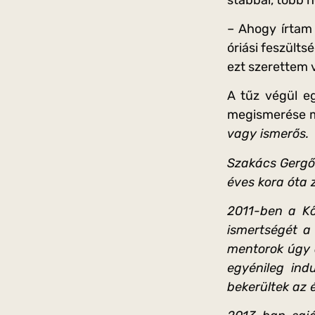
– Ahogy írtam 
óriási feszülts
ezt szerettem v
A tűz végül e
megismerése me
vagy ismerős.
Szakács Gergő 
éves kora óta z
2011-ben a Kő
ismertségét a
mentorok úgy d
egyénileg ind
bekerültek az 