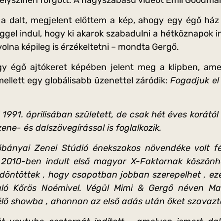
a dalt, megjelent előttem a kép, ahogy egy égő ház e
éggel indul, hogy ki akarok szabadulni a hétköznapok 
olna képileg is érzékeltetni – mondta Gergő.
gy égő ajtókeret képében jelent meg a klipben, ame
llett egy globálisabb üzenettel záródik:
Fogadjuk el
1991. áprilisában született, de csak hét éves korától 
ene- és dalszövegírással is foglalkozik.
bányai Zenei Stúdió énekszakos növendéke volt fé
 2010-ben indult első magyar X-Faktornak köszönhet
öntöttek , hogy csapatban jobban szerepelhet , ezé
uló Kőrös Noémivel. Végül Mimi & Gergő néven Mal
élő showba , ahonnan az első adás után őket szavaztá