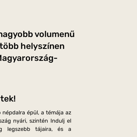
egnagyobb volumenű
 több helyszínen
 Magyarország-
tek!
 népdalra épül, a témája az
ág nyári, szintén Indulj el
g legszebb tájaira, és a