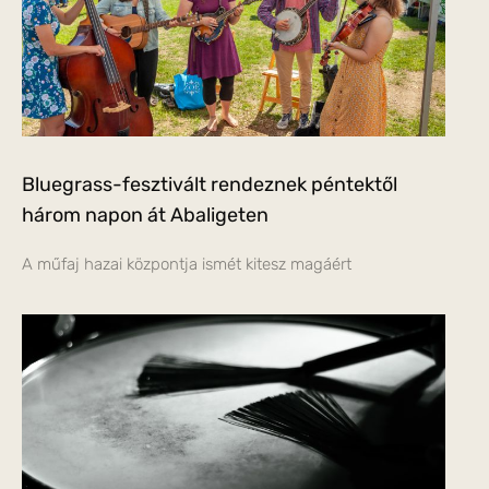
Bluegrass-fesztivált rendeznek péntektől
három napon át Abaligeten
A műfaj hazai központja ismét kitesz magáért