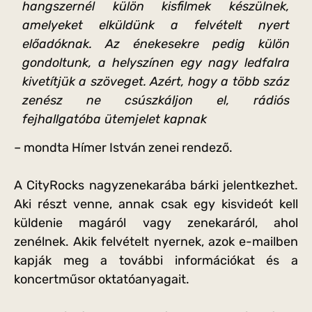
hangszernél külön kisfilmek készülnek,
amelyeket elküldünk a felvételt nyert
előadóknak. Az énekesekre pedig külön
gondoltunk, a helyszínen egy nagy ledfalra
kivetítjük a szöveget. Azért, hogy a több száz
zenész ne csúszkáljon el, rádiós
fejhallgatóba ütemjelet kapnak
– mondta Hímer István zenei rendező.
A CityRocks nagyzenekarába bárki jelentkezhet.
Aki részt venne, annak csak egy kisvideót kell
küldenie magáról vagy zenekaráról, ahol
zenélnek. Akik felvételt nyernek, azok e-mailben
kapják meg a további információkat és a
koncertműsor oktatóanyagait.