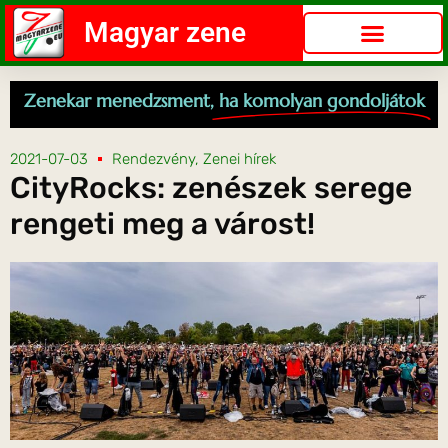
Magyar zene
Zenekar menedzsment,
ha komolyan gondoljátok
2021-07-03
Rendezvény
,
Zenei hírek
CityRocks: zenészek serege
rengeti meg a várost!