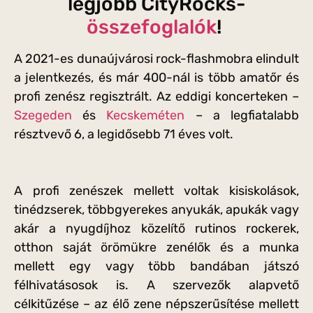
legjobb CityRocks-
összefoglalók
!
A 2021-es dunaújvárosi rock-flashmobra elindult
a jelentkezés, és már 400-nál is több amatőr és
profi zenész regisztrált. Az eddigi koncerteken –
Szegeden
és
Kecskeméten
– a legfiatalabb
résztvevő 6, a legidősebb 71 éves volt.
A profi zenészek mellett voltak kisiskolások,
tinédzserek, többgyerekes anyukák, apukák vagy
akár a nyugdíjhoz közelítő rutinos rockerek,
otthon saját örömükre zenélők és a munka
mellett egy vagy több bandában játszó
félhivatásosok is. A szervezők alapvető
célkitűzése – az élő zene népszerűsítése mellett