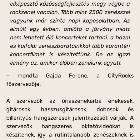
elképesztő közösségfejlesztés megy végbe a
rockzenei vonalon. Több mint 2500 zenésszel
vagyunk már szinte napi kapcsolatban. Az
elmúlt egy évben, amióta a járvány miatt
nem lehetett élő koncerteket tartani, a hazai
és külföldi zenészbarátainkkal több karantén
koncertfilmet is készítettünk. De az igazi
élmény az, amikor élőben zenélünk együtt
– mondta Gajda Ferenc, a CityRocks
főszervezője.
A szervezők az óriászenekarba énekesek,
gitárosok, basszusgitárosok, dobosok és
billentyűs hangszeresek jelentkezését várják. A
szervezők hangszeres oktatóvideókat is
készítenek, így a rutintalanabb zenészeknek is