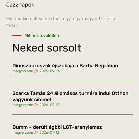
Jazznapok
Minden kiemelt koncerthez egy-egy magyar borászat
társul
Mit hoz a véletlen
Neked sorsolt
Dinoszauruszok éjszakája a Barba Negrában
magyarzene
2025-09-16
Szarka Tamás 24 állomásos turnéra indul Otthon
vagyunk címmel
magyarzene
2026-02-23
Bumm – derült égből LGT-aranylemez
magyarzene
2026-01-13