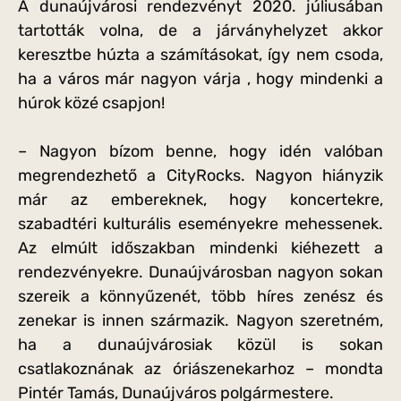
A dunaújvárosi rendezvényt 2020. júliusában
tartották volna, de a járványhelyzet akkor
keresztbe húzta a számításokat, így nem csoda,
ha a város már nagyon várja , hogy mindenki a
húrok közé csapjon!
– Nagyon bízom benne, hogy idén valóban
megrendezhető a CityRocks. Nagyon hiányzik
már az embereknek, hogy koncertekre,
szabadtéri kulturális eseményekre mehessenek.
Az elmúlt időszakban mindenki kiéhezett a
rendezvényekre. Dunaújvárosban nagyon sokan
szereik a könnyűzenét, több híres zenész és
zenekar is innen származik. Nagyon szeretném,
ha a dunaújvárosiak közül is sokan
csatlakoznának az óriászenekarhoz – mondta
Pintér Tamás, Dunaújváros polgármestere.