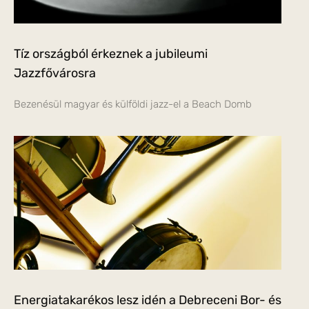
Tíz országból érkeznek a jubileumi
Jazzfővárosra
Bezenésül magyar és külföldi jazz-el a Beach Domb
Energiatakarékos lesz idén a Debreceni Bor- és