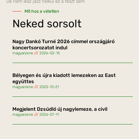
De nem lesz jazz nélkül ez a feszt sem
Mit hoz a véletlen
Neked sorsolt
Nagy Dankó Turné 2026 címmel országjáró
koncertsorozatot indul
magyarzene
2026-02-15
Bélyegen és újra kiadott lemezeken az East
együttes
magyarzene
2025-10-21
Megjelent Dzsúdló új nagylemeze, a civil
magyarzene
2026-07-11