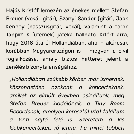
Hajós Kristóf lemezén az énekes mellett Stefan
Breuer (vokál, gitár), Szanyi Sándor (gitár), Jack
Kenney (basszusgitár, vokál), valamint a török
Tappin’ K (ütemek) játéka hallható. Kitért arra,
hogy 2018 óta él Hollandiában, ahol – akárcsak
korábban Magyarországon is – megvan a civil
foglalkozása, amely biztos hátteret jelent a
zenélés bizonytalanságához.
„Hollandiában szűkebb körben már ismernek,
köszönhetően azoknak a koncerteknek,
amiket az elmúlt években csináltunk, meg
Stefan Breuer kiadójának, a Tiny Room
Recordsnak, amelyen keresztül utat találtam
a kinti sajtó felé is. Szeretem a kis
klubkoncerteket, jó lenne, ha minél többen