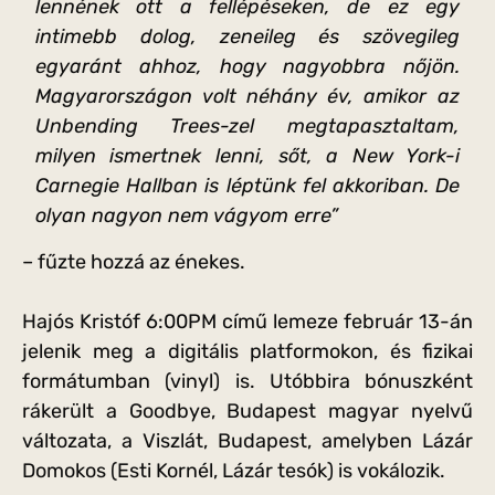
lennének ott a fellépéseken, de ez egy
intimebb dolog, zeneileg és szövegileg
egyaránt ahhoz, hogy nagyobbra nőjön.
Magyarországon volt néhány év, amikor az
Unbending Trees-zel megtapasztaltam,
milyen ismertnek lenni, sőt, a New York-i
Carnegie Hallban is léptünk fel akkoriban. De
olyan nagyon nem vágyom erre”
– fűzte hozzá az énekes.
Hajós Kristóf 6:00PM című lemeze február 13-án
jelenik meg a digitális platformokon, és fizikai
formátumban (vinyl) is. Utóbbira bónuszként
rákerült a Goodbye, Budapest magyar nyelvű
változata, a Viszlát, Budapest, amelyben Lázár
Domokos (Esti Kornél, Lázár tesók) is vokálozik.