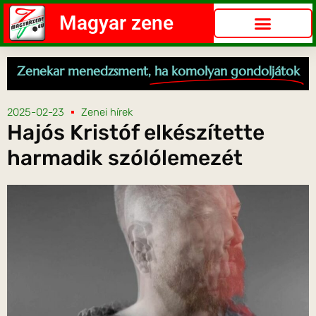
Magyar zene
Zenekar menedzsment,
ha komolyan gondoljátok
2025-02-23
Zenei hírek
Hajós Kristóf elkészítette
harmadik szólólemezét