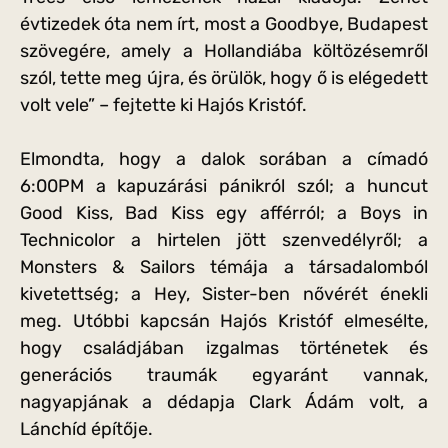
évtizedek óta nem írt, most a Goodbye, Budapest
szövegére, amely a Hollandiába költözésemről
szól, tette meg újra, és örülök, hogy ő is elégedett
volt vele” – fejtette ki Hajós Kristóf.
Elmondta, hogy a dalok sorában a címadó
6:00PM a kapuzárási pánikról szól; a huncut
Good Kiss, Bad Kiss egy afférról; a Boys in
Technicolor a hirtelen jött szenvedélyről; a
Monsters & Sailors témája a társadalomból
kivetettség; a Hey, Sister-ben nővérét énekli
meg. Utóbbi kapcsán Hajós Kristóf elmesélte,
hogy családjában izgalmas történetek és
generációs traumák egyaránt vannak,
nagyapjának a dédapja Clark Ádám volt, a
Lánchíd építője.