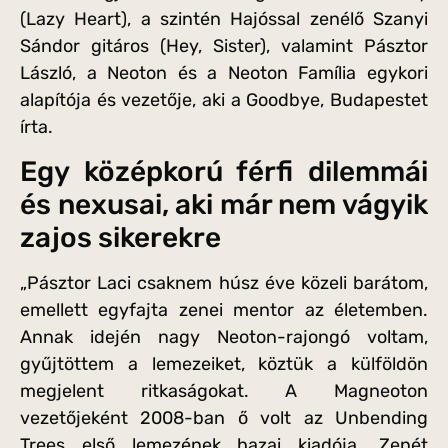
(Lazy Heart), a szintén Hajóssal zenélő Szanyi
Sándor gitáros (Hey, Sister), valamint Pásztor
László, a Neoton és a Neoton Família egykori
alapítója és vezetője, aki a Goodbye, Budapestet
írta.
Egy középkorú férfi dilemmái
és nexusai, aki már nem vágyik
zajos sikerekre
„Pásztor Laci csaknem húsz éve közeli barátom,
emellett egyfajta zenei mentor az életemben.
Annak idején nagy Neoton-rajongó voltam,
gyűjtöttem a lemezeiket, köztük a külföldön
megjelent ritkaságokat. A Magneoton
vezetőjeként 2008-ban ő volt az Unbending
Trees első lemezének hazai kiadója. Zenét