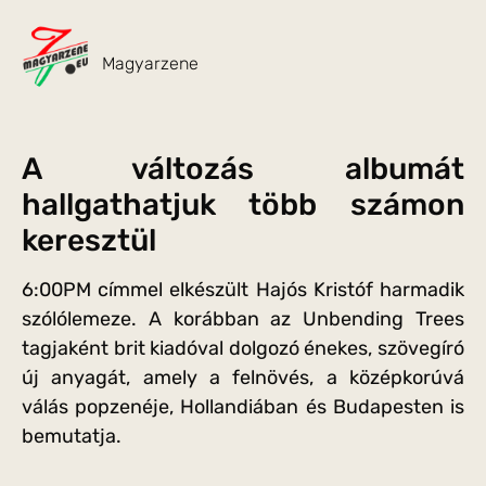
Magyarzene
A változás albumát
hallgathatjuk több számon
keresztül
6:00PM címmel elkészült Hajós Kristóf harmadik
szólólemeze. A korábban az Unbending Trees
tagjaként brit kiadóval dolgozó énekes, szövegíró
új anyagát, amely a felnövés, a középkorúvá
válás popzenéje, Hollandiában és Budapesten is
bemutatja.