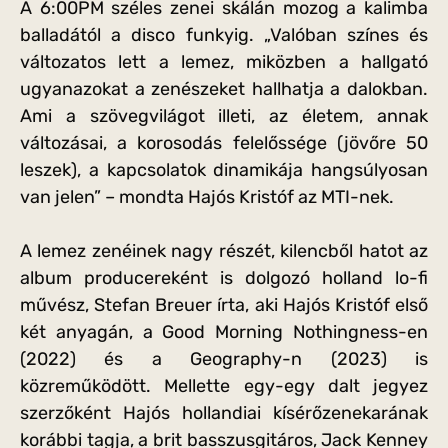
A 6:00PM széles zenei skálán mozog a kalimba
balladától a disco funkyig. „Valóban színes és
változatos lett a lemez, miközben a hallgató
ugyanazokat a zenészeket hallhatja a dalokban.
Ami a szövegvilágot illeti, az életem, annak
változásai, a korosodás felelőssége (jövőre 50
leszek), a kapcsolatok dinamikája hangsúlyosan
van jelen” – mondta Hajós Kristóf az MTI-nek.
A lemez zenéinek nagy részét, kilencből hatot az
album producereként is dolgozó holland lo-fi
művész, Stefan Breuer írta, aki Hajós Kristóf első
két anyagán, a Good Morning Nothingness-en
(2022) és a Geography-n (2023) is
közreműködött. Mellette egy-egy dalt jegyez
szerzőként Hajós hollandiai kísérőzenekarának
korábbi tagja, a brit basszusgitáros, Jack Kenney