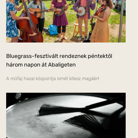
Bluegrass-fesztivált rendeznek péntektől
három napon át Abaligeten
A műfaj hazai központja ismét kitesz magáért