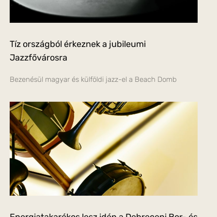
Tíz országból érkeznek a jubileumi
Jazzfővárosra
Bezenésül magyar és külföldi jazz-el a Beach Domb
Energiatakarékos lesz idén a Debreceni Bor- és