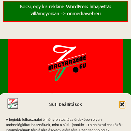
Bocsi, egy kis reklám: WordPress hibajavítás
villámgyorsan -> onmediaweb.eu
info@magyarzene.eu
Süti beállítások
A legjobb felhasználói élmény biztosítása érdekében olyan
IMPRESSZUM
technológiákat használunk, mint a sütik (cookie-k) a hálózati eszközök
információinak tárolására és/vagy elérésére. Ezen technológiák