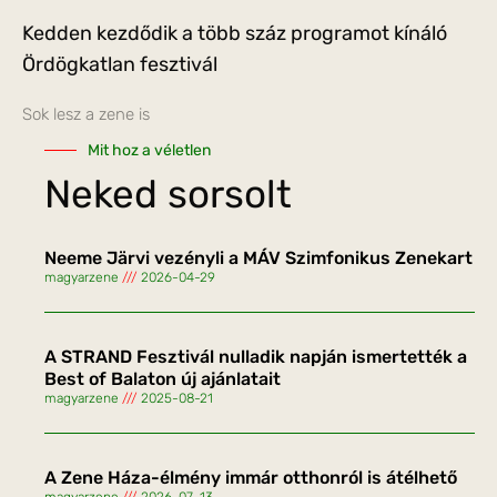
Kedden kezdődik a több száz programot kínáló
Ördögkatlan fesztivál
Sok lesz a zene is
Mit hoz a véletlen
Neked sorsolt
Neeme Järvi vezényli a MÁV Szimfonikus Zenekart
magyarzene
2026-04-29
A STRAND Fesztivál nulladik napján ismertették a
Best of Balaton új ajánlatait
magyarzene
2025-08-21
A Zene Háza-élmény immár otthonról is átélhető
magyarzene
2026-07-13