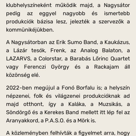
klubhelyszíneként működik majd, a Nagysátor
pedig az eggyel nagyobb és ismertebb
produkciók bázisa lesz, jelezték a szervezők a
kommünikéjükben.
A Nagysátorban az Erik Sumo Band, a Kaukázus,
a Lázár tesók, Frenk, az Analog Balaton, a
LAZARVS, a Colorstar, a Barabás Lőrinc Quartet
vagy Ferenczi György és a Rackajam áll
közönség elé.
2022-ben megújul a Fonó Borfalu is; a helyszín
népzenei, folk és világzenei produkcióknak ad
majd otthont, így a Kaláka, a Muzsikás, a
Söndörgő és a Kerekes Band mellett itt lép fel az
Aranyakkord, a P.A.S.O. és a Mörk is.
A közleményben felhívták a figyelmet arra, hogy