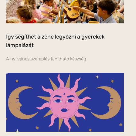
Így segíthet a zene legyőzni a gyerekek
lámpalázát
A nyilvános szereplés tanítható készség