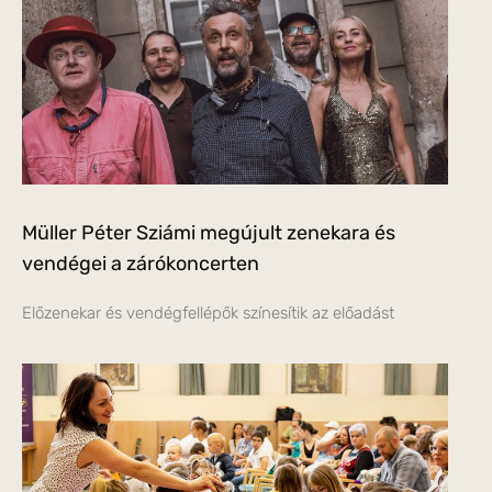
Müller Péter Sziámi megújult zenekara és
vendégei a zárókoncerten
Előzenekar és vendégfellépők színesítik az előadást