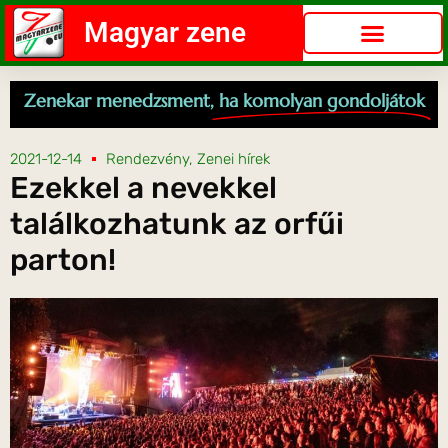
Magyar zene
Zenekar menedzsment,
ha komolyan gondoljátok
2021-12-14
Rendezvény
,
Zenei hírek
Ezekkel a nevekkel
találkozhatunk az orfűi
parton!