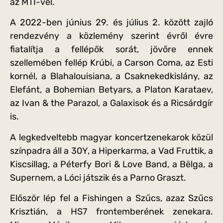
az MTI-vel.
A 2022-ben június 29. és július 2. között zajló
rendezvény a közlemény szerint évről évre
fiatalítja a fellépők sorát, jövőre ennek
szellemében fellép Krúbi, a Carson Coma, az Esti
kornél, a Blahalouisiana, a Csaknekedkislány, az
Elefánt, a Bohemian Betyars, a Platon Karataev,
az Ivan & the Parazol, a Galaxisok és a Ricsárdgír
is.
A legkedveltebb magyar koncertzenekarok közül
színpadra áll a 30Y, a Hiperkarma, a Vad Fruttik, a
Kiscsillag, a Péterfy Bori & Love Band, a Bëlga, a
Supernem, a Lóci játszik és a Parno Graszt.
Először lép fel a Fishingen a Szűcs, azaz Szűcs
Krisztián, a HS7 frontemberének zenekara.