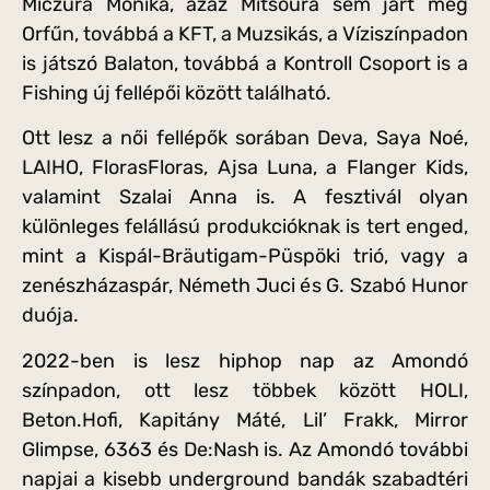
Miczura Mónika, azaz Mitsoura sem járt még
Orfűn, továbbá a KFT, a Muzsikás, a Víziszínpadon
is játszó Balaton, továbbá a Kontroll Csoport is a
Fishing új fellépői között található.
Ott lesz a női fellépők sorában Deva, Saya Noé,
LAIHO, FlorasFloras, Ajsa Luna, a Flanger Kids,
valamint Szalai Anna is. A fesztivál olyan
különleges felállású produkcióknak is tert enged,
mint a Kispál-Bräutigam-Püspöki trió, vagy a
zenészházaspár, Németh Juci és G. Szabó Hunor
duója.
2022-ben is lesz hiphop nap az Amondó
színpadon, ott lesz többek között HOLI,
Beton.Hofi, Kapitány Máté, Lil’ Frakk, Mirror
Glimpse, 6363 és De:Nash is. Az Amondó további
napjai a kisebb underground bandák szabadtéri