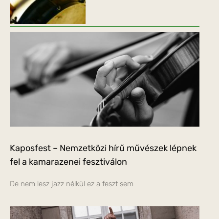
Kaposfest – Nemzetközi hírű művészek lépnek
fel a kamarazenei fesztiválon
De nem lesz jazz nélkül ez a feszt sem