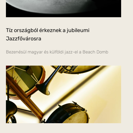
Tíz országból érkeznek a jubileumi
Jazzfővárosra
Bezenésül magyar és külföldi jazz-el a Beach Domb