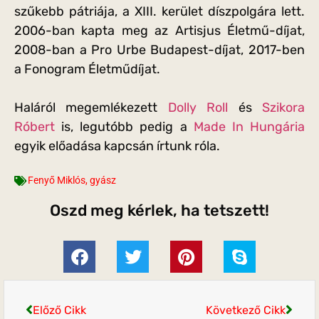
szűkebb pátriája, a XIII. kerület díszpolgára lett.
2006-ban kapta meg az Artisjus Életmű-díjat,
2008-ban a Pro Urbe Budapest-díjat, 2017-ben
a Fonogram Életműdíjat.
Haláról megemlékezett
Dolly Roll
és
Szikora
Róbert
is, legutóbb pedig a
Made In Hungária
egyik előadása kapcsán írtunk róla.
Fenyő Miklós
,
gyász
Oszd meg kérlek, ha tetszett!
Előző Cikk
Következő Cikk