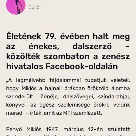
Julio
Életének 79. évében halt meg
az énekes, dalszerző –
közölték szombaton a zenész
hivatalos Facebook-oldalán
„A legmélyebb fájdalommal tudatjuk veletek,
hogy Miklós a hajnali órákban örökzöld álomba
szenderült… Zenéje, dalszövegei, színdarabjai,
könyvei, az egész szellemisége örökre velünk
marad” – írták, amit az MTI szemlézett.
Fenyő Miklós 1947. március 12-én született