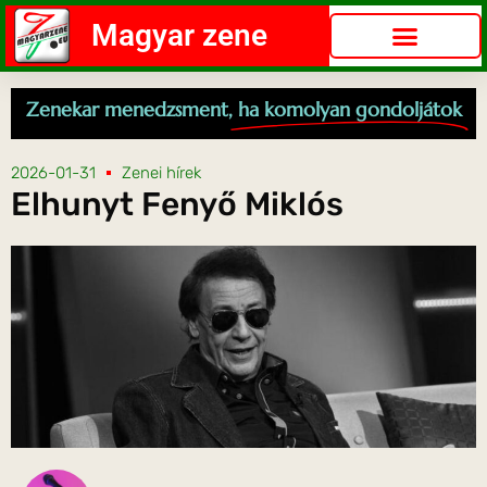
Magyar zene
Zenekar menedzsment,
ha komolyan gondoljátok
2026-01-31
Zenei hírek
Elhunyt Fenyő Miklós