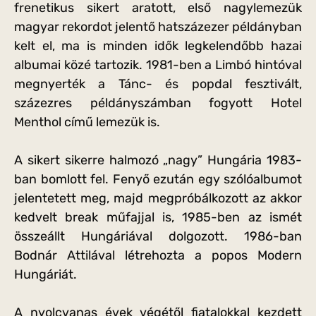
frenetikus sikert aratott, első nagylemezük
magyar rekordot jelentő hatszázezer példányban
kelt el, ma is minden idők legkelendőbb hazai
albumai közé tartozik. 1981-ben a Limbó hintóval
megnyerték a Tánc- és popdal fesztivált,
százezres példányszámban fogyott Hotel
Menthol című lemezük is.
A sikert sikerre halmozó „nagy” Hungária 1983-
ban bomlott fel. Fenyő ezután egy szólóalbumot
jelentetett meg, majd megpróbálkozott az akkor
kedvelt break műfajjal is, 1985-ben az ismét
összeállt Hungáriával dolgozott. 1986-ban
Bodnár Attilával létrehozta a popos Modern
Hungáriát.
A nyolcvanas évek végétől fiatalokkal kezdett