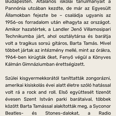
Budapesten. Általános iskolai tanulmányait a
Pannónia utcában kezdte, de már az Egyesült
Államokban fejezte be – családja ugyanis az
1956-os forradalom után elhagyta az országot.
Amikor hazatértek, a Landler Jenő Villamosipari
Technikumba járt, ahol osztálytársa és barátja
volt a tragikus sorsú gitáros, Barta Tamás. Mivel
többet jártak az intézmény mellé, mint az órákra,
1964-ben kirúgták őket, Fenyő végül a Könyves
Kálmán Gimnáziumban érettségizett.
Szülei kisgyermekkorától taníttatták zongorázni,
amerikai kisiskolás évei alatt életre szóló hatással
volt rá a rock and roll. Első együttesét tizenöt
évesen Szent István parki barátaival, többek
között Barta Tamással alakították meg, a Syconor
Beatles- és Stones-dalokat, a Radio