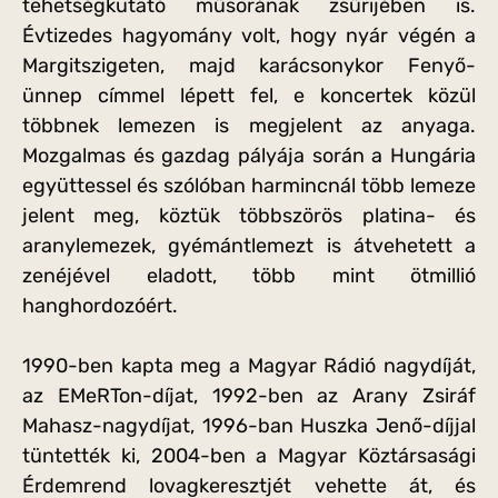
tehetségkutató műsorának zsűrijében is.
Évtizedes hagyomány volt, hogy nyár végén a
Margitszigeten, majd karácsonykor Fenyő-
ünnep címmel lépett fel, e koncertek közül
többnek lemezen is megjelent az anyaga.
Mozgalmas és gazdag pályája során a Hungária
együttessel és szólóban harmincnál több lemeze
jelent meg, köztük többszörös platina- és
aranylemezek, gyémántlemezt is átvehetett a
zenéjével eladott, több mint ötmillió
hanghordozóért.
1990-ben kapta meg a Magyar Rádió nagydíját,
az EMeRTon-díjat, 1992-ben az Arany Zsiráf
Mahasz-nagydíjat, 1996-ban Huszka Jenő-díjjal
tüntették ki, 2004-ben a Magyar Köztársasági
Érdemrend lovagkeresztjét vehette át, és