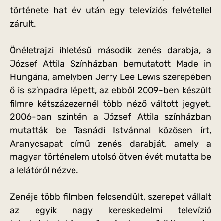
története hat év után egy televíziós felvétellel
zárult.
Önéletrajzi ihletésű második zenés darabja, a
József Attila Színházban bemutatott Made in
Hungária, amelyben Jerry Lee Lewis szerepében
ő is színpadra lépett, az ebből 2009-ben készült
filmre kétszázezernél több néző váltott jegyet.
2006-ban szintén a József Attila színházban
mutatták be Tasnádi Istvánnal közösen írt,
Aranycsapat című zenés darabját, amely a
magyar történelem utolsó ötven évét mutatta be
a lelátóról nézve.
Zenéje több filmben felcsendült, szerepet vállalt
az egyik nagy kereskedelmi televízió