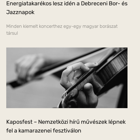
Energiatakarékos lesz idén a Debreceni Bor- és
Jazznapok
Minden kiemelt koncerthez egy-egy magyar borászat
társul
Kaposfest – Nemzetközi hírű művészek lépnek
fel a kamarazenei fesztiválon