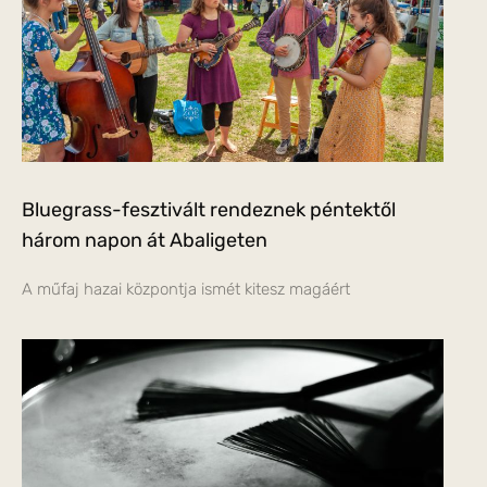
Bluegrass-fesztivált rendeznek péntektől
három napon át Abaligeten
A műfaj hazai központja ismét kitesz magáért