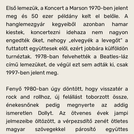
Első lemezük, a Koncert a Marson 1970-ben jelent
meg és 50 ezer példány kelt el belőle. A
hanglemezgyár kegyeiből azonban hamar
kiestek, koncertezni idehaza nem nagyon
engedték őket, nehogy „elvegyék a levegőt” a
futtatott együttesek elől, ezért jobbára külföldön
turnéztak. 1978-ban felvehették a Beatles-láz
című lemezüket, de végül ezt sem adták ki, csak
1997-ben jelent meg.
Fenyő 1980-ban úgy döntött, hogy visszatér a
rock and rollhoz, új felállást toborzott össze,
énekesnőnek pedig megnyerte az addig
ismeretlen Dollyt. Az ötvenes évek jampi
jelmezeibe öltözött, a vérpezsdítő zenét ötletes
magyar szövegekkel párosító együttes