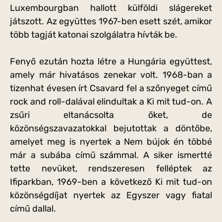
Luxembourgban hallott külföldi slágereket
játszott. Az együttes 1967-ben esett szét, amikor
több tagját katonai szolgálatra hívták be.
Fenyő ezután hozta létre a Hungária együttest,
amely már hivatásos zenekar volt. 1968-ban a
tizenhat évesen írt Csavard fel a szőnyeget című
rock and roll-dalával elindultak a Ki mit tud-on. A
zsűri eltanácsolta őket, de
közönségszavazatokkal bejutottak a döntőbe,
amelyet meg is nyertek a Nem bújok én többé
már a subába című számmal. A siker ismertté
tette nevüket, rendszeresen felléptek az
Ifiparkban, 1969-ben a következő Ki mit tud-on
közönségdíjat nyertek az Egyszer vagy fiatal
című dallal.