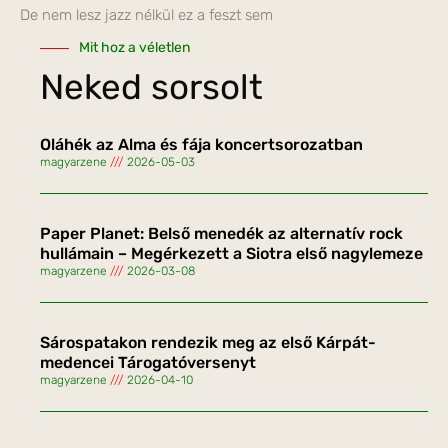
De nem lesz jazz nélkül ez a feszt sem
Mit hoz a véletlen
Neked sorsolt
Oláhék az Alma és fája koncertsorozatban
magyarzene
2026-05-03
Paper Planet: Belső menedék az alternatív rock
hullámain – Megérkezett a Siotra első nagylemeze
magyarzene
2026-03-08
Sárospatakon rendezik meg az első Kárpát-
medencei Tárogatóversenyt
magyarzene
2026-04-10