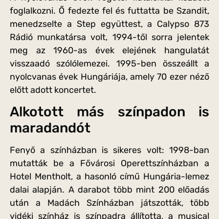
foglalkozni. Ő fedezte fel és futtatta be Szandit,
menedzselte a Step együttest, a Calypso 873
Rádió munkatársa volt, 1994-től sorra jelentek
meg az 1960-as évek elejének hangulatát
visszaadó szólólemezei. 1995-ben összeállt a
nyolcvanas évek Hungáriája, amely 70 ezer néző
előtt adott koncertet.
Alkotott más színpadon is
maradandót
Fenyő a színházban is sikeres volt: 1998-ban
mutatták be a Fővárosi Operettszínházban a
Hotel Mentholt, a hasonló című Hungária-lemez
dalai alapján. A darabot több mint 200 előadás
után a Madách Színházban játszották, több
vidéki színház is színpadra állította, a musical