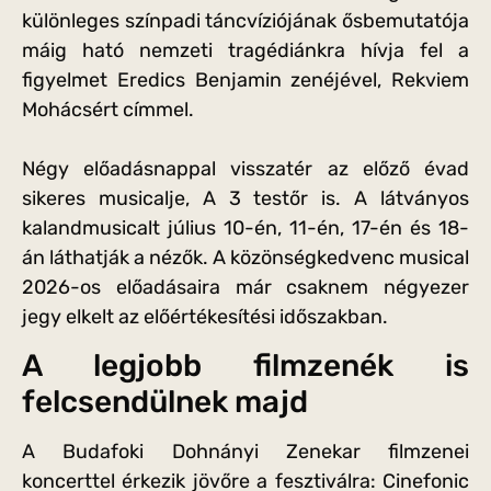
különleges színpadi táncvíziójának ősbemutatója
máig ható nemzeti tragédiánkra hívja fel a
figyelmet Eredics Benjamin zenéjével, Rekviem
Mohácsért címmel.
Négy előadásnappal visszatér az előző évad
sikeres musicalje, A 3 testőr is. A látványos
kalandmusicalt július 10-én, 11-én, 17-én és 18-
án láthatják a nézők. A közönségkedvenc musical
2026-os előadásaira már csaknem négyezer
jegy elkelt az előértékesítési időszakban.
A legjobb filmzenék is
felcsendülnek majd
A Budafoki Dohnányi Zenekar filmzenei
koncerttel érkezik jövőre a fesztiválra: Cinefonic