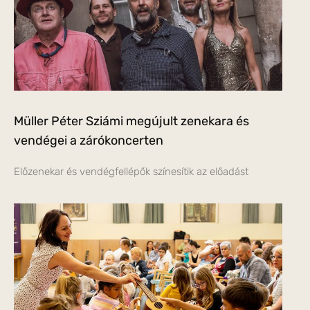
Müller Péter Sziámi megújult zenekara és
vendégei a zárókoncerten
Előzenekar és vendégfellépők színesítik az előadást