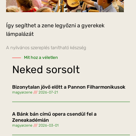
Így segíthet a zene legyőzni a gyerekek
lámpalázát
A nyilvános szereplés tanítható készség
Mit hoz a véletlen
Neked sorsolt
Bizonytalan jövő előtt a Pannon Filharmonikusok
magyarzene
2026-07-21
A Bánk bán című opera csendül fel a
Zeneakadémián
magyarzene
2026-03-01