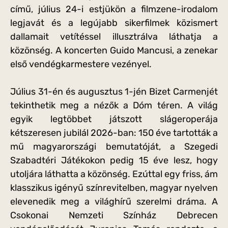
című, július 24-i estjükön a filmzene-irodalom
legjavát és a legújabb sikerfilmek közismert
dallamait vetítéssel illusztrálva láthatja a
közönség. A koncerten Guido Mancusi, a zenekar
első vendégkarmestere vezényel.
Július 31-én és augusztus 1-jén Bizet Carmenjét
tekinthetik meg a nézők a Dóm téren. A világ
egyik legtöbbet játszott slágeroperája
kétszeresen jubilál 2026-ban: 150 éve tartották a
mű magyarországi bemutatóját, a Szegedi
Szabadtéri Játékokon pedig 15 éve lesz, hogy
utoljára láthatta a közönség. Ezúttal egy friss, ám
klasszikus igényű színrevitelben, magyar nyelven
elevenedik meg a világhírű szerelmi dráma. A
Csokonai Nemzeti Színház Debrecen