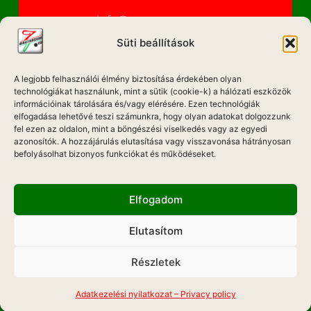
info@magyarzene.eu
Süti beállítások
A legjobb felhasználói élmény biztosítása érdekében olyan
IMPRESSZUM
technológiákat használunk, mint a sütik (cookie-k) a hálózati eszközök
információinak tárolására és/vagy elérésére. Ezen technológiák
elfogadása lehetővé teszi számunkra, hogy olyan adatokat dolgozzunk
ETIKAI KÓDEX
fel ezen az oldalon, mint a böngészési viselkedés vagy az egyedi
MÉDIA AJÁNLAT
azonosítók. A hozzájárulás elutasítása vagy visszavonása hátrányosan
befolyásolhat bizonyos funkciókat és működéseket.
ADATKEZELÉSI NYILATKOZAT
Elfogadom
Elutasítom
Hadd Szóljon!
Részletek
Weboldal Készítés: ONMEDIAWEB
MOBIL APP
Adatkezelési nyilatkozat – Privacy policy