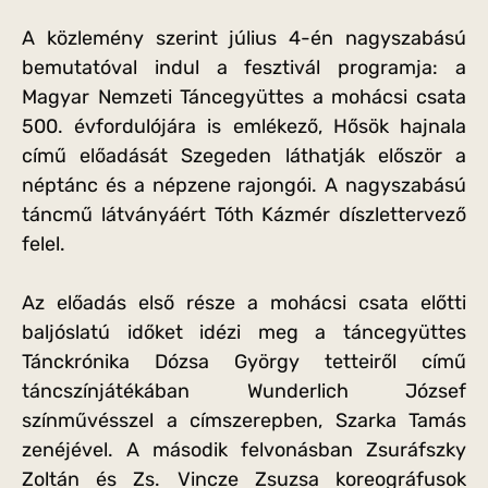
A közlemény szerint július 4-én nagyszabású
bemutatóval indul a fesztivál programja: a
Magyar Nemzeti Táncegyüttes a mohácsi csata
500. évfordulójára is emlékező, Hősök hajnala
című előadását Szegeden láthatják először a
néptánc és a népzene rajongói. A nagyszabású
táncmű látványáért Tóth Kázmér díszlettervező
felel.
Az előadás első része a mohácsi csata előtti
baljóslatú időket idézi meg a táncegyüttes
Tánckrónika Dózsa György tetteiről című
táncszínjátékában Wunderlich József
színművésszel a címszerepben, Szarka Tamás
zenéjével. A második felvonásban Zsuráfszky
Zoltán és Zs. Vincze Zsuzsa koreográfusok