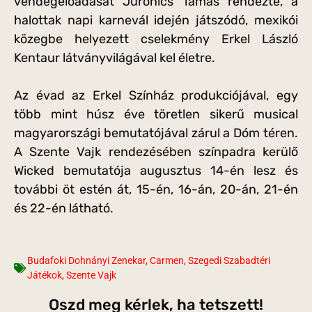
vendégelőadását Juronics Tamás rendezte, a
halottak napi karnevál idején játszódó, mexikói
közegbe helyezett cselekmény Erkel László
Kentaur látványvilágával kel életre.
Az évad az Erkel Színház produkciójával, egy
több mint húsz éve töretlen sikerű musical
magyarországi bemutatójával zárul a Dóm téren.
A Szente Vajk rendezésében színpadra kerülő
Wicked bemutatója augusztus 14-én lesz és
további öt estén át, 15-én, 16-án, 20-án, 21-én
és 22-én látható.
Budafoki Dohnányi Zenekar
,
Carmen
,
Szegedi Szabadtéri
Játékok
,
Szente Vajk
Oszd meg kérlek, ha tetszett!