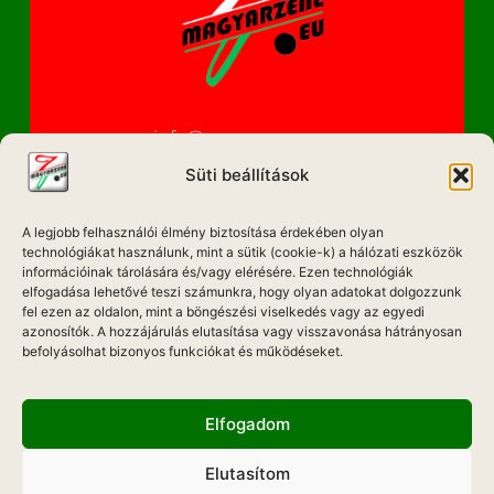
info@magyarzene.eu
Süti beállítások
A legjobb felhasználói élmény biztosítása érdekében olyan
IMPRESSZUM
technológiákat használunk, mint a sütik (cookie-k) a hálózati eszközök
információinak tárolására és/vagy elérésére. Ezen technológiák
ETIKAI KÓDEX
elfogadása lehetővé teszi számunkra, hogy olyan adatokat dolgozzunk
fel ezen az oldalon, mint a böngészési viselkedés vagy az egyedi
MÉDIA AJÁNLAT
azonosítók. A hozzájárulás elutasítása vagy visszavonása hátrányosan
befolyásolhat bizonyos funkciókat és működéseket.
ADATKEZELÉSI NYILATKOZAT
Elfogadom
Elutasítom
Hadd Szóljon!