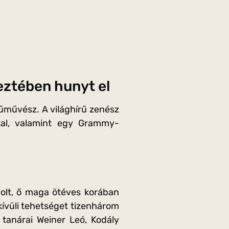
ztében hunyt el
művész. A világhírű zenész
kkal, valamint egy Grammy-
olt, ő maga ötéves korában
kívüli tehetséget tizenhárom
tanárai Weiner Leó, Kodály