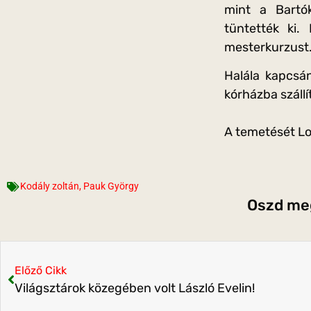
mint a Bartók
tüntették ki.
mesterkurzust
Halála kapcsá
kórházba szállí
A temetését Lo
Kodály zoltán
,
Pauk György
Oszd meg
Előző Cikk
Világsztárok közegében volt László Evelin!