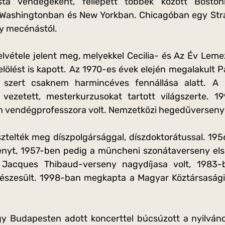
lista vendégeként, fellépett többek között Bosto
 Washingtonban és New Yorkban. Chicagóban egy Stra
y mecénástól.
vétele jelent meg, melyekkel Cecilia- és Az Év Lemez
ölést is kapott. Az 1970-es évek elején megalakult 
tt szert csaknem harmincéves fennállása alatt. A
ezetett, mesterkurzusokat tartott világszerte. 199
 vendégprofesszora volt. Nemzetközi hegedűversenyek
sztelték meg díszpolgársággal, díszdoktorátussal. 1
nyt, 1957-ben pedig a müncheni szonátaverseny első
 Jacques Thibaud-verseny nagydíjasa volt, 1983
részesült. 1998-ban megkapta a Magyar Köztársaság
y Budapesten adott koncerttel búcsúzott a nyilváno