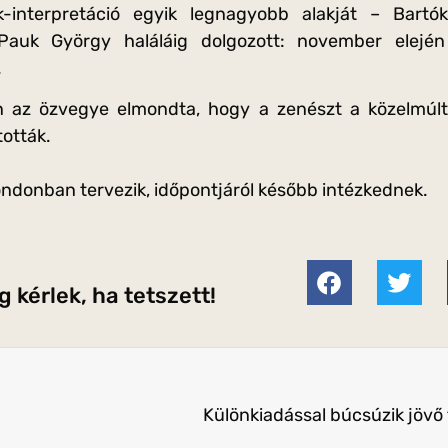
-interpretáció egyik legnagyobb alakját – Bartók 
 Pauk György haláláig dolgozott: november elejé
.
n az özvegye elmondta, hogy a zenészt a közelmúlt
tották.
ndonban tervezik, időpontjáról később intézkednek.
 kérlek, ha tetszett!
Különkiadással búcsúzik jövő