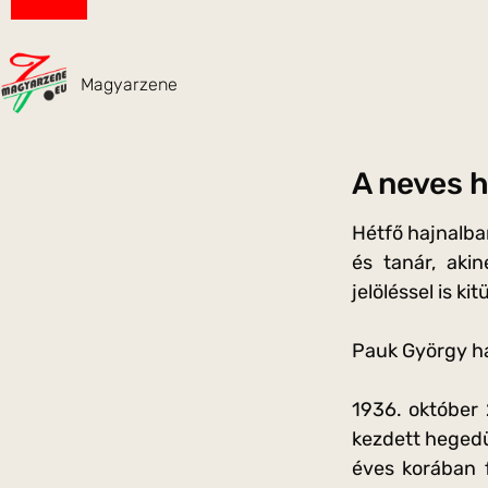
Magyarzene
A neves 
Hétfő hajnalb
és tanár, aki
jelöléssel is k
Pauk György ha
1936. október 
kezdett hegedü
éves korában f