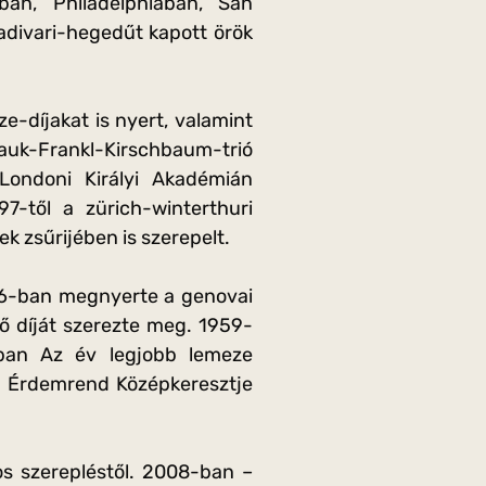
nban, Philadelphiában, San
divari-hegedűt kapott örök
e-díjakat is nyert, valamint
Pauk-Frankl-Kirschbaum-trió
 Londoni Királyi Akadémián
7-től a zürich-winterthuri
 zsűrijében is szerepelt.
956-ban megnyerte a genovai
 díját szerezte meg. 1959-
-ban Az év legjobb lemeze
i Érdemrend Középkeresztje
s szerepléstől. 2008-ban –