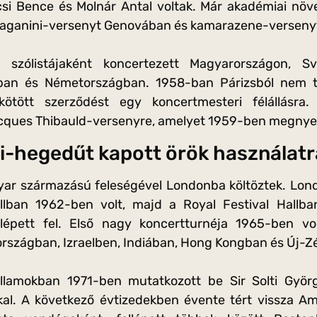
csi Bence és Molnár Antal voltak. Már akadémiai nö
 Paganini-versenyt Genovában és kamarazene-versen
 szólistájaként koncertezett Magyarországon, S
ban és Németországban. 1958-ban Párizsból nem té
kötött szerződést egy koncertmesteri félállásra.
cques Thibauld-versenyre, amelyet 1959-ben megnye
ri-hegedűt kapott örök használat
ar származású feleségével Londonba költöztek. Lond
lban 1962-ben volt, majd a Royal Festival Hallba
t lépett fel. Első nagy koncertturnéja 1965-ben vo
kországban, Izraelben, Indiában, Hong Kongban és Új-Zé
llamokban 1971-ben mutatkozott be Sir Solti Györ
kal. A következő évtizedekben évente tért vissza A