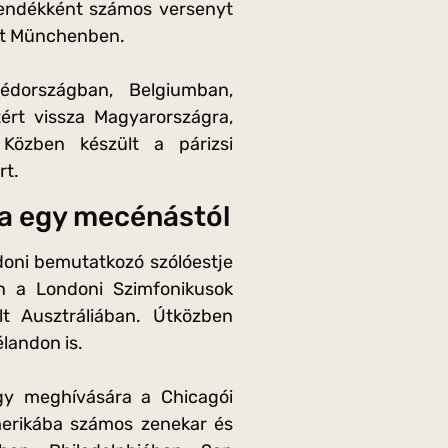
vendékként számos versenyt
yt Münchenben.
védországban, Belgiumban,
rt vissza Magyarországra,
 Közben készült a párizsi
rt.
ra egy mecénástól
oni bemutatkozó szólóestje
n a Londoni Szimfonikusok
lt Ausztráliában. Útközben
landon is.
gy meghívására a Chicagói
merikába számos zenekar és