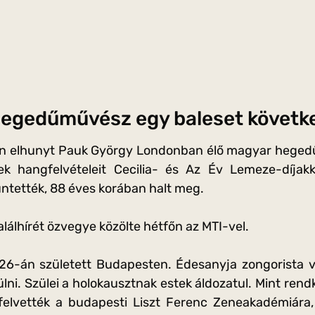
hegedűművész egy baleset követke
an elhunyt Pauk György Londonban élő magyar hegedű
nek hangfelvételeit Cecilia- és Az Év Lemeze-díja
itüntették, 88 éves korában halt meg.
lálhírét özvegye közölte hétfőn az MTI-vel.
26-án született Budapesten. Édesanyja zongorista v
lni. Szülei a holokausztnak estek áldozatul. Mint rend
elvették a budapesti Liszt Ferenc Zeneakadémiára, 