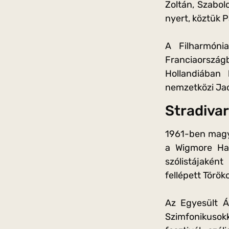
Zoltán, Szabol
nyert, köztük
A Filharmónia
Franciaország
Hollandiában 
nemzetközi Ja
Stradiva
1961-ben magy
a Wigmore Hal
szólistájakén
fellépett Törö
Az Egyesült Á
Szimfonikusok