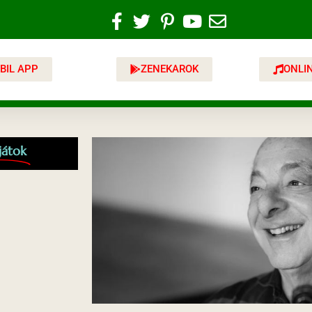
BIL APP
ZENEKAROK
ONLI
játok