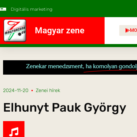
Digitális marketing
Magyar zene
MO
Zenekar menedzsment,
ha komolyan gondol
2024-11-20
Zenei hírek
Elhunyt Pauk György