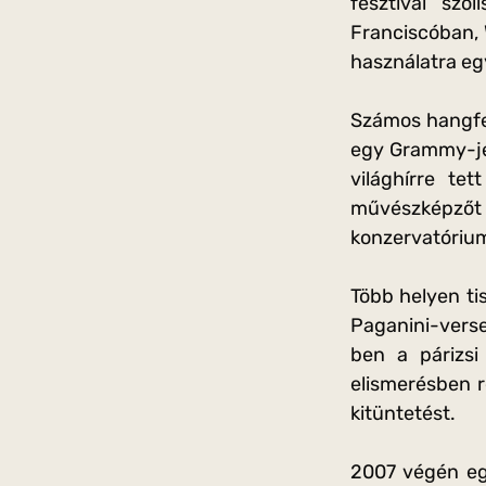
fesztivál szó
Franciscóban,
használatra eg
Számos hangfel
egy Grammy-jel
világhírre te
művészképzőt v
konzervatórium
Több helyen ti
Paganini-verse
ben a párizsi
elismerésben 
kitüntetést.
2007 végén eg