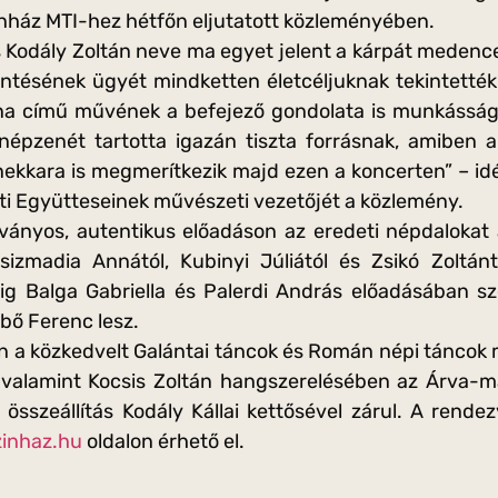
ínház MTI-hez hétfőn eljutatott közleményében.
s Kodály Zoltán neve ma egyet jelent a kárpát medenc
ésének ügyét mindketten életcéljuknak tekintették.
a című művének a befejező gondolata is munkásságuk
n népzenét tartotta igazán tiszta forrásnak, amiben
ekkara is megmerítkezik majd ezen a koncerten” – id
i Együtteseinek művészeti vezetőjét a közlemény.
átványos, autentikus előadáson az eredeti népdalokat 
Csizmadia Annától, Kubinyi Júliától és Zsikó Zoltánt
ig Balga Gabriella és Palerdi András előadásában s
bő Ferenc lesz.
n a közkedvelt Galántai táncok és Román népi táncok 
, valamint Kocsis Zoltán hangszerelésében az Árva-m
s összeállítás Kodály Kállai kettősével zárul. A rend
zinhaz.hu
oldalon érhető el.