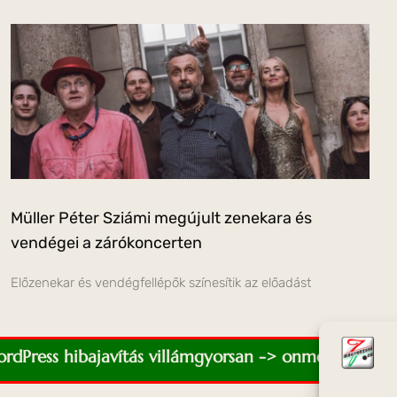
Müller Péter Sziámi megújult zenekara és
vendégei a zárókoncerten
Előzenekar és vendégfellépők színesítik az előadást
WordPress hibajavítás villámgyorsan -> onmediaweb.e