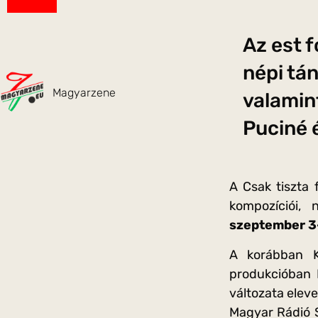
Az est 
népi tán
Magyarzene
valamin
Puciné 
A Csak tiszta 
kompozíciói, 
szeptember 3
A korábban Ko
produkcióban B
változata elev
Magyar Rádió S