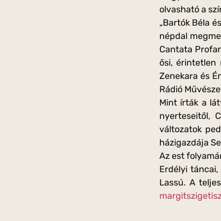
olvasható a sz
„Bartók Béla é
népdal megment
Cantata Profan
ősi, érintetle
Zenekara és Én
Rádió Művészet
Mint írták a l
nyerteseitől, 
változatok ped
házigazdája Se
Az est folyamá
Erdélyi táncai
Lassú. A telje
margitszigetis