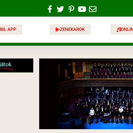
BIL APP
ZENEKAROK
ONLI
játok