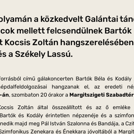
folyamán a közkedvelt Galántai t
cok mellett felcsendülnek Bartók 
t Kocsis Zoltán hangszerelésében
és a Székely Lassú.
forrásból című gálakoncerten Bartók Béla és Kodály 
népdalfeldolgozásai hangzanak el, az eredeti né
-án
, szombaton 20 órakor a
Margitszigeti Szabadtér
csis Zoltán által összeállított és az ő emléke e
artók és Kodály érintetlen népzenéje és a szimfoni
enedik majd meg Pál István Szalonna és Bandája, a Czi
zimfonikus Zenekara és Énekkara jóvoltából a Margit