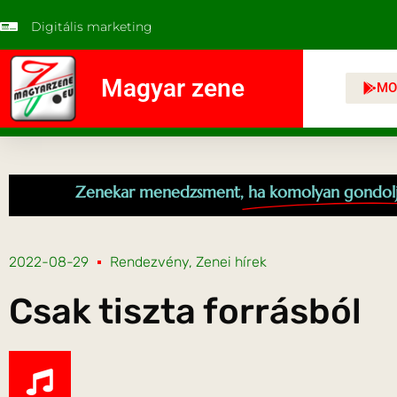
Digitális marketing
Magyar zene
MO
Zenekar menedzsment,
ha komolyan gondol
2022-08-29
Rendezvény
,
Zenei hírek
Csak tiszta forrásból