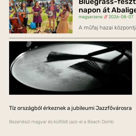
Bluegrass-feszt
napon át Abalig
magyarzene
2026-08-07
A műfaj hazai központj
Tíz országból érkeznek a jubileumi Jazzfővárosra
Bezenésül magyar és külföldi jazz-el a Beach Domb