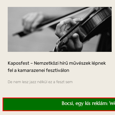
Kaposfest – Nemzetközi hírű művészek lépnek
fel a kamarazenei fesztiválon
De nem lesz jazz nélkül ez a feszt sem
Bocsi, egy kis reklám: 