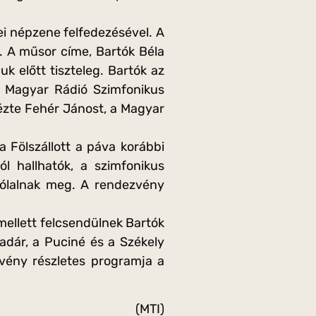
ei népzene felfedezésével. A
 A műsor címe, Bartók Béla
 előtt tiszteleg. Bartók az
 a Magyar Rádió Szimfonikus
ézte Fehér Jánost, a Magyar
a Fölszállott a páva korábbi
ól hallhatók, a szimfonikus
zólalnak meg. A rendezvény
mellett felcsendülnek Bartók
adár, a Puciné és a Székely
ezvény részletes programja a
(MTI)