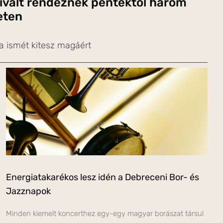
ivált rendeznek péntektől három
eten
a ismét kitesz magáért
Energiatakarékos lesz idén a Debreceni Bor- és
Jazznapok
Minden kiemelt koncerthez egy-egy magyar borászat társul