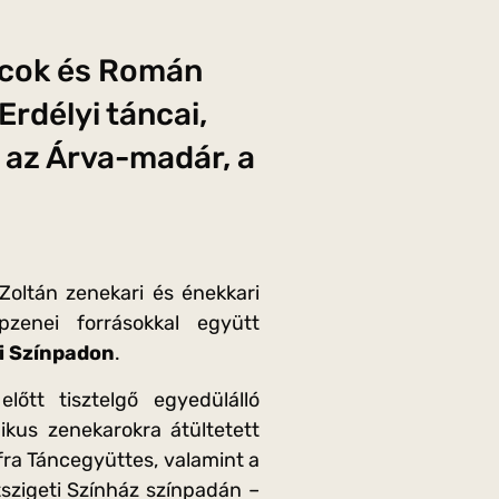
áncok és Román
Erdélyi táncai,
 az Árva-madár, a
Zoltán zenekari és énekkari
pzenei forrásokkal együtt
i Színpadon
.
lőtt tisztelgő egyedülálló
kus zenekarokra átültetett
fra Táncegyüttes, valamint a
szigeti Színház színpadán –